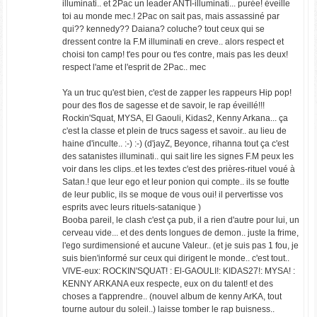
illuminati.. et 2Pac un leader ANTI-illuminati... purée! éveille
toi au monde mec.! 2Pac on sait pas, mais assassiné par
qui?? kennedy?? Daiana? coluche? tout ceux qui se
dressent contre la F.M illuminati en creve.. alors respect et
choisi ton camp! t'es pour ou t'es contre, mais pas les deux!
respect l'ame et l'esprit de 2Pac.. mec
Ya un truc qu'est bien, c'est de zapper les rappeurs Hip pop!
pour des flos de sagesse et de savoir, le rap éveillé!!!
Rockin'Squat, MYSA, El Gaouli, Kidas2, Kenny Arkana... ça
c'est la classe et plein de trucs sagess et savoir.. au lieu de
haine d'inculte.. :-) :-) (d'jayZ, Beyonce, rihanna tout ça c'est
des satanistes illuminati.. qui sait lire les signes F.M peux les
voir dans les clips..et les textes c'est des prières-rituel voué à
Satan.! que leur ego et leur ponion qui compte.. ils se foutte
de leur public, ils se moque de vous oui! il pervertisse vos
esprits avec leurs rituels-satanique )
Booba pareil, le clash c'est ça pub, il a rien d'autre pour lui, un
cerveau vide... et des dents longues de demon.. juste la frime,
l'ego surdimensioné et aucune Valeur.. (et je suis pas 1 fou, je
suis bien'informé sur ceux qui dirigent le monde.. c'est tout..
VIVE-eux: ROCKIN'SQUAT! : El-GAOULI!: KIDAS27!: MYSA! :
KENNY ARKANA eux respecte, eux on du talent! et des
choses a t'apprendre.. (nouvel album de kenny ArKA, tout
tourne autour du soleil..) laisse tomber le rap buisness..