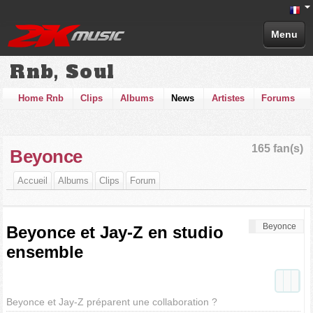
Menu
Rnb, Soul
Home Rnb
Clips
Albums
News
Artistes
Forums
165 fan(s)
Beyonce
Accueil
Albums
Clips
Forum
Beyonce
Beyonce et Jay-Z en studio
ensemble
Beyonce et Jay-Z préparent une collaboration ?