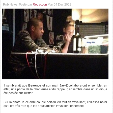
Rnb News
Posté par
Rédaction
Mar 04 Dec 2012
Il semblerait que
Beyonce
et son mari
Jay-Z
collaboreront ensemble, en
effet, une photo de la chanteuse et du rappeur, ensemble dans un studio, a
été postée sur Twitter.
Sur la photo, le célèbre couple boit du vin tout en travaillant, et il est à noter
qu’il est très rare que les deux artistes travaillent ensemble.