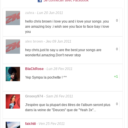
Se connecter avec Facebook
zahra
-
Lun 20 Jun 2011
0
hello chris brown i love you and i love your songs .you
are amazing boy .i wish see you face to face bay i love
you
alex brown
-
Jeu 09 Jun 2011
0
hey chris.just to say u are the best.your songs are
wonderful.amazing.Don't never stop
BlaCkRose
-
Lun 28 Fev 2011
+1
Yep Sympa la pochette ! ^^
Groovy974
-
Sam 26 Fev 2011
0
J'espère que la plupart des titres de l'album seront plus
dans la veine de "Deuces" que de "Yeah 3x"...
faichiii
-
Ven 25 Fev 2011