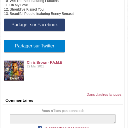
10. Wet The Bed featuring Ludacris
11. Oh My Love
12. Should’ve Kissed You
13. Beautiful People featuring Benny Benassi
Partager sur Facebook
Partager sur Twitter
Chris Brown - F.A.M.E
22 Mar 2011
Dans d'autres langues
Commentaires
Vous n'êtes pas connecté