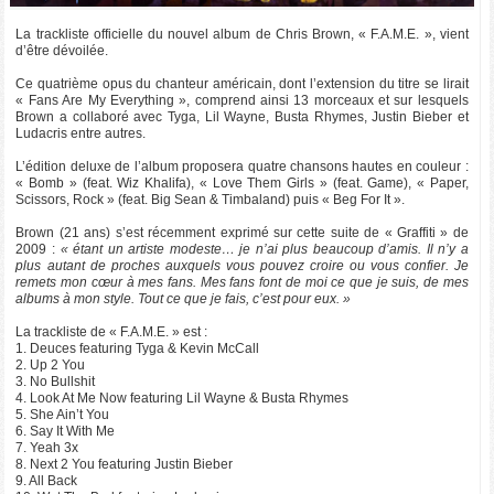
La trackliste officielle du nouvel album de Chris Brown, « F.A.M.E. », vient
d’être dévoilée.
Ce quatrième opus du chanteur américain, dont l’extension du titre se lirait
« Fans Are My Everything », comprend ainsi 13 morceaux et sur lesquels
Brown a collaboré avec Tyga, Lil Wayne, Busta Rhymes, Justin Bieber et
Ludacris entre autres.
L’édition deluxe de l’album proposera quatre chansons hautes en couleur :
« Bomb » (feat. Wiz Khalifa), « Love Them Girls » (feat. Game), « Paper,
Scissors, Rock » (feat. Big Sean & Timbaland) puis « Beg For It ».
Brown (21 ans) s’est récemment exprimé sur cette suite de « Graffiti » de
2009 :
« étant un artiste modeste… je n’ai plus beaucoup d’amis. Il n’y a
plus autant de proches auxquels vous pouvez croire ou vous confier. Je
remets mon cœur à mes fans. Mes fans font de moi ce que je suis, de mes
albums à mon style. Tout ce que je fais, c’est pour eux. »
La trackliste de « F.A.M.E. » est :
1. Deuces featuring Tyga & Kevin McCall
2. Up 2 You
3. No Bullshit
4. Look At Me Now featuring Lil Wayne & Busta Rhymes
5. She Ain’t You
6. Say It With Me
7. Yeah 3x
8. Next 2 You featuring Justin Bieber
9. All Back