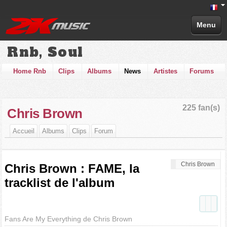
Menu
Rnb, Soul
Home Rnb
Clips
Albums
News
Artistes
Forums
225 fan(s)
Chris Brown
Accueil
Albums
Clips
Forum
Chris Brown
Chris Brown : FAME, la
tracklist de l'album
Fans Are My Everything de Chris Brown