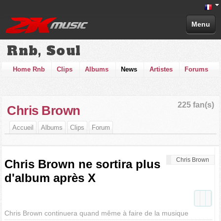
Menu
Rnb, Soul
Home Rnb
Clips
Albums
News
Artistes
Forums
225 fan(s)
Chris Brown
Accueil
Albums
Clips
Forum
Chris Brown
Chris Brown ne sortira plus
d'album après X
Chris Brown continuera quand même à faire de la musique