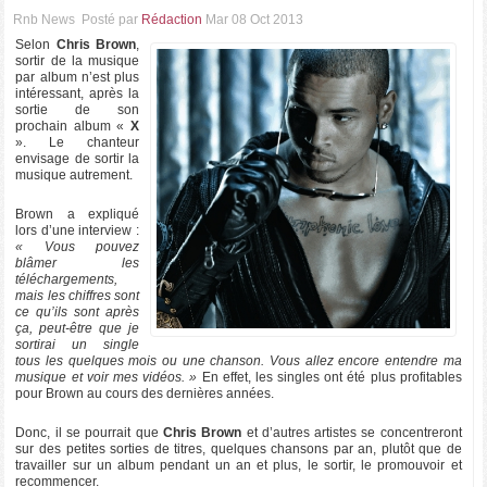
Rnb News
Posté par
Rédaction
Mar 08 Oct 2013
Selon
Chris Brown
,
sortir de la musique
par album n’est plus
intéressant, après la
sortie de son
prochain album «
X
». Le chanteur
envisage de sortir la
musique autrement.
Brown a expliqué
lors d’une interview :
« Vous pouvez
blâmer les
téléchargements,
mais les chiffres sont
ce qu’ils sont après
ça, peut-être que je
sortirai un single
tous les quelques mois ou une chanson. Vous allez encore entendre ma
musique et voir mes vidéos. »
En effet, les singles ont été plus profitables
pour Brown au cours des dernières années.
Donc, il se pourrait que
Chris Brown
et d’autres artistes se concentreront
sur des petites sorties de titres, quelques chansons par an, plutôt que de
travailler sur un album pendant un an et plus, le sortir, le promouvoir et
recommencer.