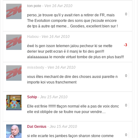
ton pote
-
Ven 16 Avr 2010
0
perso, je trouve qu'il y avait rien a retirer de FR, mais
The Evolution comporte des sons que j'ecoute encore
de tps à autre qd meme... Goodies, excellent bien sur !
Habou
-
Ven 16 Avr 2010
-3
éwé ls gen isson telemen jalou pecheur ki se mette
derier leur petit ecran é il manj le foi des gen!!!
alalaaaaaaa le monde virtuel tombe de plus en plus bas!!!
missbody
-
Ven 16 Avr 2010
0
vous êtes mechant de dire des choses aussi pareille n
importe koi vous franchement
Sohip
-
Jeu 15 Avr 2010
0
Elle est finie !!!!!!!! tfaçon normal elle a pas de voix donc
elle est obligée de se foutre nue pour vendre....
Dat Genius
-
Jeu 15 Avr 2010
0
si elle ecarte les jambes façon sharon stone comme