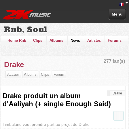
Menu
Rnb, Soul
Home Rnb
Clips
Albums
News
Artistes
Forums
277 fan(s)
Drake
Accueil
Albums
Clips
Forum
Drake
Drake produit un album
d'Aaliyah (+ single Enough Said)
Timbaland veut prendre part au projet de Drake