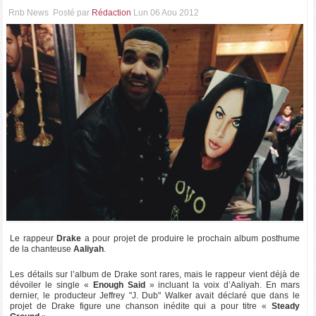
Rnb News
Posté par
Rédaction
Lun 06 Aou 2012
Le rappeur
Drake
a pour projet de produire le prochain album posthume
de la chanteuse
Aaliyah
.
Les détails sur l’album de Drake sont rares, mais le rappeur vient déjà de
dévoiler le single «
Enough Said
» incluant la voix d’Aaliyah. En mars
dernier, le producteur Jeffrey "J. Dub" Walker avait déclaré que dans le
projet de Drake figure une chanson inédite qui a pour titre «
Steady