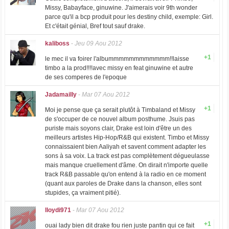
Missy, Babayface, ginuwine. J'aimerais voir 9th wonder
parce qu'il a bcp produit pour les destiny child, exemple: Girl.
Et c'était génial, Bref tout sauf drake.
kaliboss
-
Jeu 09 Aou 2012
+1
le mec il va foirer l'albummmmmmmmmmmm!!laisse
timbo a la prod!!!!avec missy en feat ginuwine et autre
de ses comperes de l'epoque
Jadamailly
-
Mar 07 Aou 2012
+1
Moi je pense que ça serait plutôt à Timbaland et Missy
de s'occuper de ce nouvel album posthume. Jsuis pas
puriste mais soyons clair, Drake est loin d'être un des
meilleurs artistes Hip-Hop/R&B qui existent. Timbo et Missy
connaissaient bien Aaliyah et savent comment adapter les
sons à sa voix. La track est pas complètement dégueulasse
mais manque cruellement d'âme. On dirait n'importe quelle
track R&B passable qu'on entend à la radio en ce moment
(quant aux paroles de Drake dans la chanson, elles sont
stupides, ça vraiment pitié).
lloydi971
-
Mar 07 Aou 2012
+1
ouai lady bien dit drake fou rien juste pantin qui ce fait