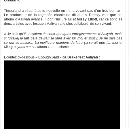
Ground
».
Timbaland a réagi à cette nouvelle en ne la voyant pas d’un très bon œil.
Le producteur de la regrettée chanteuse dit que si Dreezy veut que cet
album d’Aaliyah avance, il doit l’inclure lui et
Missy Elliott
, car ce sont les
deux artistes avec lesquels Aaliyah a le plus collaboré, de son vivant.
« Je sais qu’ils essaient de sortir quelques enregistrements d’Aaliyah, mais
si [Drake] le fait, cela devrait se faire avec lui, moi et Missy. Je ne sais pas
ce qui se passe… La meilleure manière de faire ça serait que lui, moi et
Missy soyons sur cet album »,
a-t-il clamé.
Ecoutez ci-dessous
« Enough Said » de Drake feat Aaliyah :