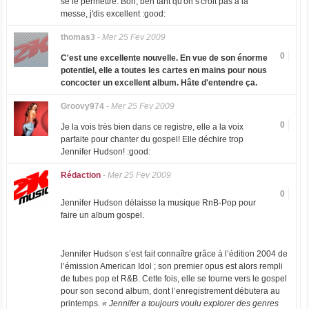
se le permettre. Bon, ben tant qu'on s'croit pas à la
messe, j'dis excellent :good:
thomas3
-
Mer 25 Fev 2009
0
C'est une excellente nouvelle. En vue de son énorme
potentiel, elle a toutes les cartes en mains pour nous
concocter un excellent album. Hâte d'entendre ça.
Groovy974
-
Mer 25 Fev 2009
0
Je la vois très bien dans ce registre, elle a la voix
parfaite pour chanter du gospel! Elle déchire trop
Jennifer Hudson! :good:
Rédaction
-
Mer 25 Fev 2009
0
Jennifer Hudson délaisse la musique RnB-Pop pour
faire un album gospel.
Jennifer Hudson s’est fait connaître grâce à l’édition 2004 de
l’émission American Idol ; son premier opus est alors rempli
de tubes pop et R&B. Cette fois, elle se tourne vers le gospel
pour son second album, dont l’enregistrement débutera au
printemps.
« Jennifer a toujours voulu explorer des genres