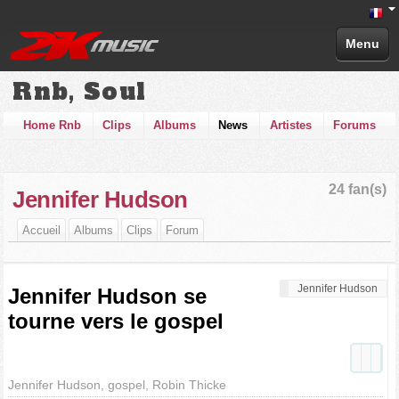
Menu
Rnb, Soul
Home Rnb
Clips
Albums
News
Artistes
Forums
24 fan(s)
Jennifer Hudson
Accueil
Albums
Clips
Forum
Jennifer Hudson
Jennifer Hudson se
tourne vers le gospel
Jennifer Hudson, gospel, Robin Thicke