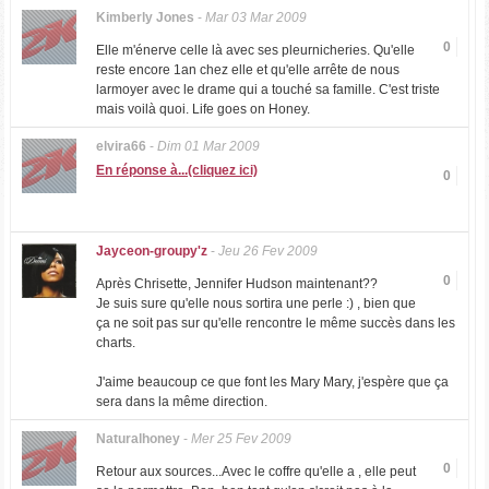
Kimberly Jones
-
Mar 03 Mar 2009
0
Elle m'énerve celle là avec ses pleurnicheries. Qu'elle
reste encore 1an chez elle et qu'elle arrête de nous
larmoyer avec le drame qui a touché sa famille. C'est triste
mais voilà quoi. Life goes on Honey.
elvira66
-
Dim 01 Mar 2009
En réponse à...(cliquez ici)
0
Jayceon-groupy'z
-
Jeu 26 Fev 2009
0
Après Chrisette, Jennifer Hudson maintenant??
Je suis sure qu'elle nous sortira une perle :) , bien que
ça ne soit pas sur qu'elle rencontre le même succès dans les
charts.
J'aime beaucoup ce que font les Mary Mary, j'espère que ça
sera dans la même direction.
Naturalhoney
-
Mer 25 Fev 2009
0
Retour aux sources...Avec le coffre qu'elle a , elle peut