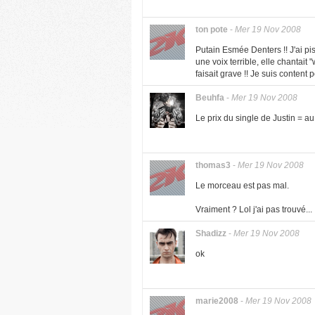
ton pote
-
Mer 19 Nov 2008
Putain Esmée Denters !! J'ai pis
une voix terrible, elle chantait
faisait grave !! Je suis content 
Beuhfa
-
Mer 19 Nov 2008
Le prix du single de Justin = 
thomas3
-
Mer 19 Nov 2008
Le morceau est pas mal.
Vraiment ? Lol j'ai pas trouvé...
Shadizz
-
Mer 19 Nov 2008
ok
marie2008
-
Mer 19 Nov 2008