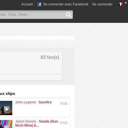
Accueil
Se connecter avec Facebook
Se connecter
83 fan(s)
x clips
John Legend -
Surefire
RNB
Jason Derulo -
Swalla (feat.
RNB
Nicki Minaj &...