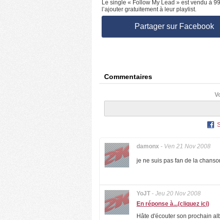
Le single « Follow My Lead » est vendu à 9
l’ajouter gratuitement à leur playlist.
Partager sur Facebook
Commentaires
V
damonx
-
Ven 21 Nov 2008
je ne suis pas fan de la chanso
YoJT
-
Jeu 20 Nov 2008
En réponse à...(cliquez ici)
Hâte d'écouter son prochain a