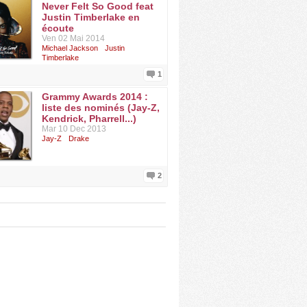
Never Felt So Good feat
Justin Timberlake en
écoute
Ven 02 Mai 2014
Michael Jackson
Justin
Timberlake
1
Grammy Awards 2014 :
liste des nominés (Jay-Z,
Kendrick, Pharrell...)
Mar 10 Dec 2013
Jay-Z
Drake
2