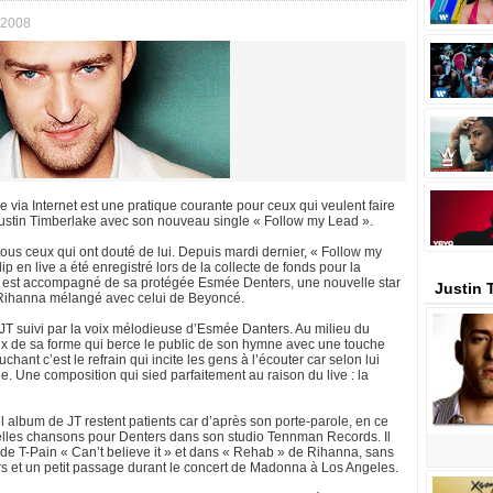
 2008
e via Internet est une pratique courante pour ceux qui veulent faire
 Justin Timberlake avec son nouveau single « Follow my Lead ».
tous ceux qui ont douté de lui. Depuis mardi dernier, « Follow my
 en live a été enregistré lors de la collecte de fonds pour la
Il est accompagné de sa protégée Esmée Denters, une nouvelle star
Justin 
e Rihanna mélangé avec celui de Beyoncé.
JT suivi par la voix mélodieuse d’Esmée Danters. Au milieu du
ux de sa forme qui berce le public de son hymne avec une touche
uchant c’est le refrain qui incite les gens à l’écouter car selon lui
e. Une composition qui sied parfaitement au raison du live : la
album de JT restent patients car d’après son porte-parole, en ce
velles chansons pour Denters dans son studio Tennman Records. Il
 de T-Pain « Can’t believe it » et dans « Rehab » de Rihanna, sans
rs et un petit passage durant le concert de Madonna à Los Angeles.