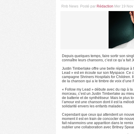
Rnb News
Posté par
Rédaction
Mer 19 Nov
Depuis quelques temps, faire sortir son singl
connaître leurs chansons, c’est ce qu’a fait
Justin Timberlake offre une belle réplique à 
Lead » est en écoute sur son Myspace. Ce clip
campagne Shriners Hospitals for Children. 
de la chanson qui a le timbre de voix d’un
« Follow my Lead » débute avec du rap à la 
morceau, c’est un Justin Timberlake au mie
de batterie et de synthétiseur. Mais le plus to
l’amour est une chanson dont il est la mélodi
solidarité envers les enfants malades.
Cependant que ceux qui attendent un nouvel 
moment il est en train de concocter de nou
fait néanmoins une apparition dans le remix
oublier une collaboration avec Britney Spea