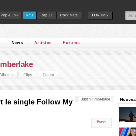
Pop & Folk
RnB
Rap 2K
Rock Metal
FORUMS
s
News
Artistes
Forums
imberlake
Albums
Clips
Forum
Nouveau
Justin Timberlake
t le single Follow My
Tweet