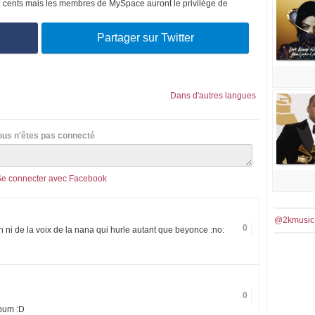
9 cents mais les membres de MySpace auront le privilège de
Partager sur Twitter
Dans d'autres langues
ous n'êtes pas connecté
Se connecter avec Facebook
@2kmusic
0
n ni de la voix de la nana qui hurle autant que beyonce :no:
0
lbum :D