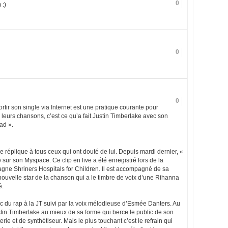
0
 :)
0
0
rtir son single via Internet est une pratique courante pour
e leurs chansons, c’est ce qu’a fait Justin Timberlake avec son
ad ».
e réplique à tous ceux qui ont douté de lui. Depuis mardi dernier, «
sur son Myspace. Ce clip en live a été enregistré lors de la
agne Shriners Hospitals for Children. Il est accompagné de sa
uvelle star de la chanson qui a le timbre de voix d’une Rihanna
é.
 du rap à la JT suivi par la voix mélodieuse d’Esmée Danters. Au
stin Timberlake au mieux de sa forme qui berce le public de son
e et de synthétiseur. Mais le plus touchant c’est le refrain qui