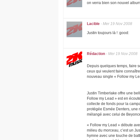
on verra bien son nouvel album
Lacible
-
Mer 19 Nov 2008
Justin toujours là ! :good:
Rédaction
-
Mer 19 Nov 2008
Depuis quelques temps, faire so
ceux qui veulent faire connaîtr
nouveau single « Follow my Le
Justin Timberlake offre une bell
Follow my Lead » est en écoute 
collecte de fonds pour la camp
protégée Esmée Denters, une no
mélangé avec celui de Beyonc
« Follow my Lead » débute avec
milieu du morceau, c’est un Ju
hymne avec une touche de batteri