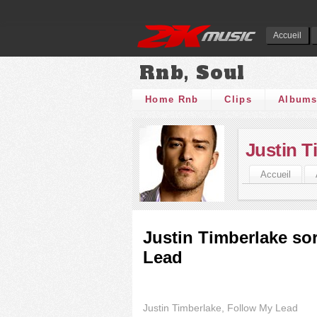
Accueil
Rnb, Soul
Home Rnb
Clips
Album
Justin T
Accueil
Justin Timberlake sor
Lead
Justin Timberlake, Follow My Lead