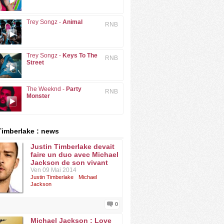
Trey Songz -
Animal
RNB
Trey Songz -
Keys To The
RNB
Street
The Weeknd -
Party
RNB
Monster
Timberlake : news
Justin Timberlake devait
faire un duo avec Michael
Jackson de son vivant
Ven 09 Mai 2014
Justin Timberlake
Michael
Jackson
0
Michael Jackson : Love