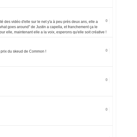
0
té des vidéo d'elle sur le net y'a à peu près deux ans, elle a
 "what goes around" de Justin a capella, et franchement ça le
pour elle, maintenant elle a la voix, esperons qu'elle soit créative !
0
au prix du skeud de Common !
0
0