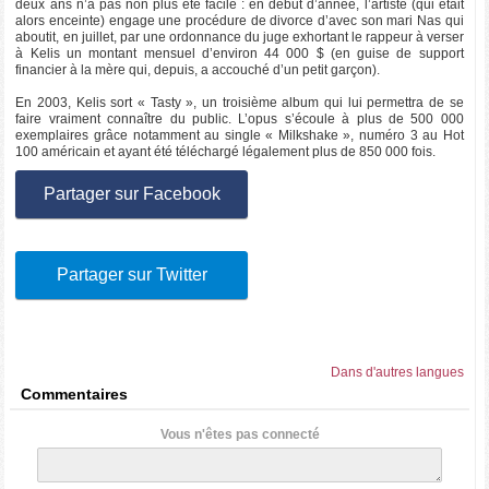
deux ans n’a pas non plus été facile : en début d’année, l’artiste (qui était
alors enceinte) engage une procédure de divorce d’avec son mari Nas qui
aboutit, en juillet, par une ordonnance du juge exhortant le rappeur à verser
à Kelis un montant mensuel d’environ 44 000 $ (en guise de support
financier à la mère qui, depuis, a accouché d’un petit garçon).
En 2003, Kelis sort « Tasty », un troisième album qui lui permettra de se
faire vraiment connaître du public. L’opus s’écoule à plus de 500 000
exemplaires grâce notamment au single « Milkshake », numéro 3 au Hot
100 américain et ayant été téléchargé légalement plus de 850 000 fois.
Partager sur Facebook
Partager sur Twitter
Dans d'autres langues
Commentaires
Vous n'êtes pas connecté