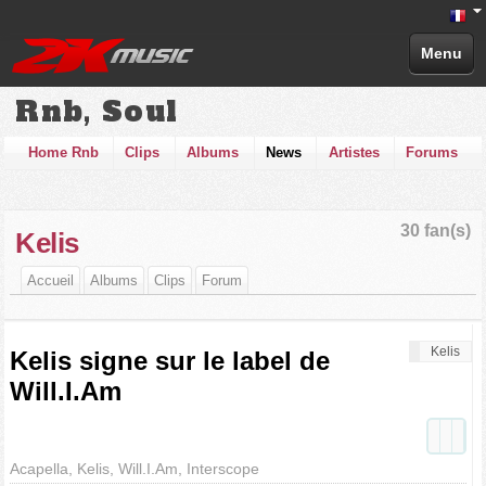
Menu
Rnb, Soul
Home Rnb
Clips
Albums
News
Artistes
Forums
30 fan(s)
Kelis
Accueil
Albums
Clips
Forum
Kelis
Kelis signe sur le label de
Will.I.Am
Acapella, Kelis, Will.I.Am, Interscope