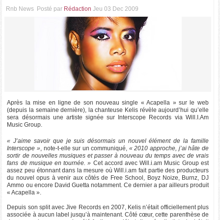
Rnb News
Posté par
Rédaction
Jeu 03 Dec 2009
Après la mise en ligne de son nouveau single « Acapella » sur le web
(depuis la semaine dernière), la chanteuse Kelis révèle aujourd’hui qu’elle
sera désormais une artiste signée sur Interscope Records via Will.I.Am
Music Group.
« J’aime savoir que je suis désormais un nouvel élément de la famille
Interscope »
, note-t-elle sur un communiqué,
« 2010 approche, j’ai hâte de
sortir de nouvelles musiques et passer à nouveau du temps avec de vrais
fans de musique en tournée. »
Cet accord avec Will.i.am Music Group est
assez peu étonnant dans la mesure où Will.i.am fait partie des producteurs
du nouvel opus à venir aux côtés de Free School, Boyz Noize, Burnz, DJ
Ammo ou encore David Guetta notamment. Ce dernier a par ailleurs produit
« Acapella ».
Depuis son split avec Jive Records en 2007, Kelis n’était officiellement plus
associée à aucun label jusqu’à maintenant. Côté cœur, cette parenthèse de