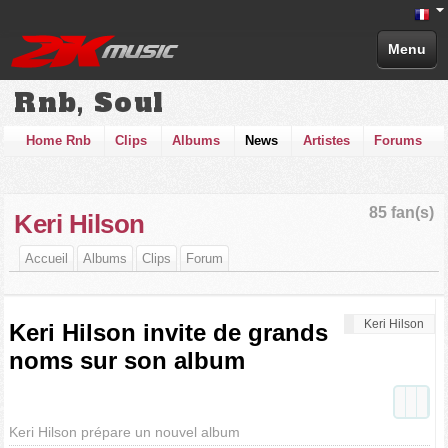
Menu
Rnb, Soul
Home Rnb
Clips
Albums
News
Artistes
Forums
85 fan(s)
Keri Hilson
Accueil
Albums
Clips
Forum
Keri Hilson
Keri Hilson invite de grands
noms sur son album
Keri Hilson prépare un nouvel album