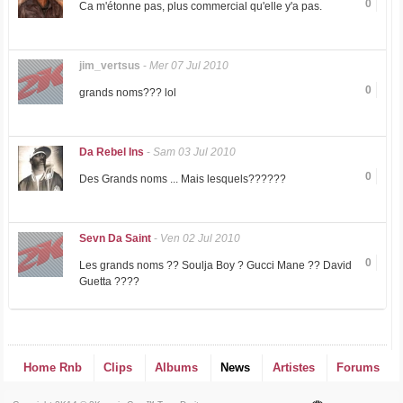
0
Ca m'étonne pas, plus commercial qu'elle y'a pas.
jim_vertsus
-
Mer 07 Jul 2010
0
grands noms??? lol
Da Rebel Ins
-
Sam 03 Jul 2010
0
Des Grands noms ... Mais lesquels??????
Sevn Da Saint
-
Ven 02 Jul 2010
0
Les grands noms ?? Soulja Boy ? Gucci Mane ?? David
Guetta ????
Home Rnb
Clips
Albums
News
Artistes
Forums