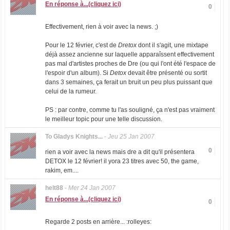
En réponse à...(cliquez ici)
0
Effectivement, rien à voir avec la news. ;)
Pour le 12 février, c'est de
Dretox
dont il s'agit, une mixtape
déjà assez ancienne sur laquelle apparaîssent effectivement
pas mal d'artistes proches de Dre (ou qui l'ont été l'espace de
l'espoir d'un album). Si
Detox
devait être présenté ou sortit
dans 3 semaines, ça ferait un bruit un peu plus puissant que
celui de la rumeur.
PS : par contre, comme tu l'as souligné, ça n'est pas vraiment
le meilleur topic pour une telle discussion.
To Gladys Knights...
-
Jeu 25 Jan 2007
0
rien a voir avec la news mais dre a dit qu'il présentera
DETOX le 12 février! il yora 23 titres avec 50, the game,
rakim, em....
helt88
-
Mer 24 Jan 2007
En réponse à...(cliquez ici)
0
Regarde 2 posts en arrière... :rolleyes: