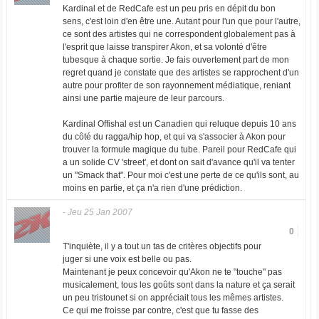
Kardinal et de RedCafe est un peu pris en dépit du bon
sens, c'est loin d'en être une. Autant pour l'un que pour l'autre,
ce sont des artistes qui ne correspondent globalement pas à
l'esprit que laisse transpirer Akon, et sa volonté d'être
tubesque à chaque sortie. Je fais ouvertement part de mon
regret quand je constate que des artistes se rapprochent d'un
autre pour profiter de son rayonnement médiatique, reniant
ainsi une partie majeure de leur parcours.
Kardinal Offishal est un Canadien qui reluque depuis 10 ans
du côté du ragga/hip hop, et qui va s'associer à Akon pour
trouver la formule magique du tube. Pareil pour RedCafe qui
a un solide CV 'street', et dont on sait d'avance qu'il va tenter
un "Smack that". Pour moi c'est une perte de ce qu'ils sont, au
moins en partie, et ça n'a rien d'une prédiction.
-
Jeu 25 Jan 2007
0
T'inquiète, il y a tout un tas de critères objectifs pour
juger si une voix est belle ou pas.
Maintenant je peux concevoir qu'Akon ne te "touche" pas
musicalement, tous les goûts sont dans la nature et ça serait
un peu tristounet si on appréciait tous les mêmes artistes.
Ce qui me froisse par contre, c'est que tu fasse des