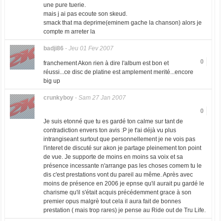
une pure tuerie.
mais j ai pas ecoute son skeud.
smack that ma deprime(eminem gache la chanson) alors je
compte m arreter la
badji86
-
Jeu 01 Fev 2007
0
franchement Akon rien à dire l'album est bon et
réussi...ce disc de platine est amplement merité...encore
big up
crunkyboy
-
Sam 27 Jan 2007
0
Je suis etonné que tu es gardé ton calme sur tant de
contradiction envers ton avis :P je t'ai déjà vu plus
intrangiseant surtout que personnellement je ne vois pas
l'interet de discuté sur akon je partage pleinement ton point
de vue. Je supporte de moins en moins sa voix et sa
présence incessante n'arrange pas les choses comem tu le
dis c'est prestations vont du pareil au même. Après avec
moins de présence en 2006 je epnse qu'il aurait pu gardé le
charisme qu'il s'était acquis précédemment grace à son
premier opus malgrè tout cela il aura fait de bonnes
prestation ( mais trop rares) je pense au Ride out de Tru Life.