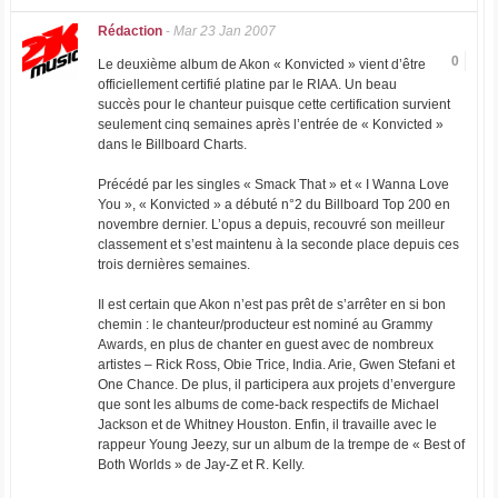
Rédaction
-
Mar 23 Jan 2007
0
Le deuxième album de Akon « Konvicted » vient d’être
officiellement certifié platine par le RIAA. Un beau
succès pour le chanteur puisque cette certification survient
seulement cinq semaines après l’entrée de « Konvicted »
dans le Billboard Charts.
Précédé par les singles « Smack That » et « I Wanna Love
You », « Konvicted » a débuté n°2 du Billboard Top 200 en
novembre dernier. L’opus a depuis, recouvré son meilleur
classement et s’est maintenu à la seconde place depuis ces
trois dernières semaines.
Il est certain que Akon n’est pas prêt de s’arrêter en si bon
chemin : le chanteur/producteur est nominé au Grammy
Awards, en plus de chanter en guest avec de nombreux
artistes – Rick Ross, Obie Trice, India. Arie, Gwen Stefani et
One Chance. De plus, il participera aux projets d’envergure
que sont les albums de come-back respectifs de Michael
Jackson et de Whitney Houston. Enfin, il travaille avec le
rappeur Young Jeezy, sur un album de la trempe de « Best of
Both Worlds » de Jay-Z et R. Kelly.