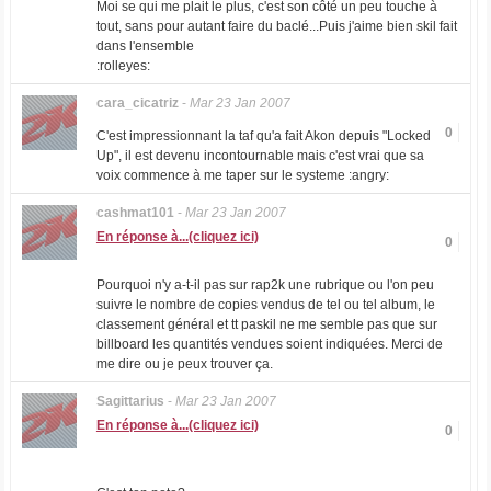
Moi se qui me plait le plus, c'est son côté un peu touche à
tout, sans pour autant faire du baclé...Puis j'aime bien skil fait
dans l'ensemble
:rolleyes:
cara_cicatriz
-
Mar 23 Jan 2007
0
C'est impressionnant la taf qu'a fait Akon depuis "Locked
Up", il est devenu incontournable mais c'est vrai que sa
voix commence à me taper sur le systeme :angry:
cashmat101
-
Mar 23 Jan 2007
En réponse à...(cliquez ici)
0
Pourquoi n'y a-t-il pas sur rap2k une rubrique ou l'on peu
suivre le nombre de copies vendus de tel ou tel album, le
classement général et tt paskil ne me semble pas que sur
billboard les quantités vendues soient indiquées. Merci de
me dire ou je peux trouver ça.
Sagittarius
-
Mar 23 Jan 2007
En réponse à...(cliquez ici)
0