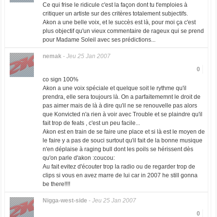
Ce qui frise le ridicule c'est la façon dont tu t'emploies à
critiquer un artiste sur des critères totalement subjectifs.
Akon a une belle voix, et le succès est là, pour moi ça c'est
plus objectif qu'un vieux commentaire de rageux qui se prend
pour Madame Soleil avec ses prédictions...
nemak
-
Jeu 25 Jan 2007
0
co sign 100%
Akon a une voix spéciale et quelque soit le rythme qu'il
prendra, elle sera toujours là. On a parfaitememnt le droit de
pas aimer mais de là à dire qu'il ne se renouvelle pas alors
que Konvicted n'a rien à voir avec Trouble et se plaindre qu'il
fait trop de feats , c'est un peu facile...
Akon est en train de se faire une place et si là est le moyen de
le faire y a pas de souci surtout qu'il fait de la bonne musique
n'en déplaise à raging bull dont les poils se hérissent dès
qu'on parle d'akon :coucou:
Au fait evitez d'écouter trop la radio ou de regarder trop de
clips si vous en avez marre de lui car in 2007 he still gonna
be there!!!!
Nigga-west-side
-
Jeu 25 Jan 2007
0