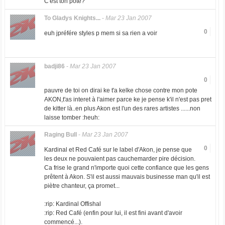
C'est ton pote?
To Gladys Knights...
-
Mar 23 Jan 2007
0
euh jpréfére styles p mem si sa rien a voir
badji86
-
Mar 23 Jan 2007
0
pauvre de toi on dirai ke t'a kelke chose contre mon pote
AKON,t'as interet à l'aimer parce ke je pense k'il n'est pas pret
de kitter là..en plus Akon est l'un des rares artistes ......non
laisse tomber :heuh:
Raging Bull
-
Mar 23 Jan 2007
0
Kardinal et Red Café sur le label d'Akon, je pense que
les deux ne pouvaient pas cauchemarder pire décision.
Ca frise le grand n'importe quoi cette confiance que les gens
prêtent à Akon. S'il est aussi mauvais businesse man qu'il est
piètre chanteur, ça promet...
:rip: Kardinal Offishal
:rip: Red Café (enfin pour lui, il est fini avant d'avoir
commencé...).