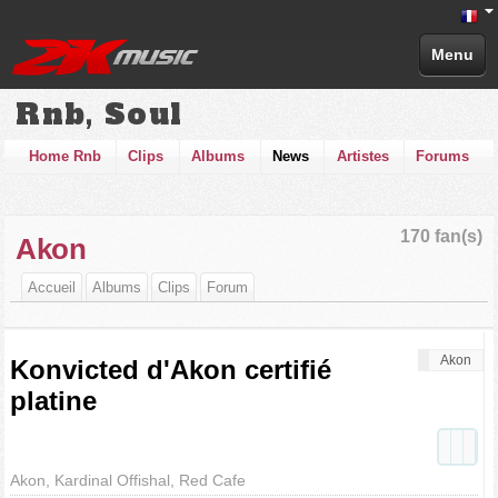
Menu
Rnb, Soul
Home Rnb
Clips
Albums
News
Artistes
Forums
170 fan(s)
Akon
Accueil
Albums
Clips
Forum
Akon
Konvicted d'Akon certifié
platine
Akon, Kardinal Offishal, Red Cafe