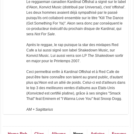
Le reggaeman canadien Kardinal Offishal a signé sur le label
d'Akon, Konvict Music (distribué par Universal), c'est 'offishal'.
Les deux hommes avaient déjà sympathisé par le passé
puisqu'ils ont collaboré ensemble sur le titre "Kill The Dance
(Got Something For Ya)". Akon sera donc par conséquent le
co-producteur éxécutif du prochain disque de Kardinal, qui
sera
Not For Sale
.
Après le reggae, le rap puisque la star des mixtapes Red
Cafe a lui aussi signé son label Shakedown Music, sur
Konvict Music. Lui aussi verra son LP
The Shakedown
sortir
en major pour le Printemps 2007.
Ceci permettrai enfin à Kardinal Offishal et à Red Cafe de
peut être faire connaître son talent au grand public, d'autant
plus qu'Akon est un allié de poids. Celui-ci est d'ailleurs dans
le top 3 des meilleures ventes d'albums aux Etats-Unis
(
Konvicted
est certifié platine), grâce à ses singles "Smack
That" feat Eminem et "I Wanna Love You" feat Snoop Dogg.
AM + Sagittarius
Home Rnb
Clips
Albums
News
Artistes
Forums