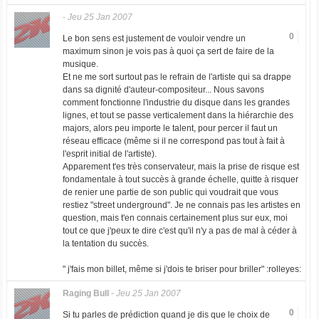
-
Jeu 25 Jan 2007
0
Le bon sens est justement de vouloir vendre un
maximum sinon je vois pas à quoi ça sert de faire de la
musique.
Et ne me sort surtout pas le refrain de l'artiste qui sa drappe
dans sa dignité d'auteur-compositeur... Nous savons
comment fonctionne l'industrie du disque dans les grandes
lignes, et tout se passe verticalement dans la hiérarchie des
majors, alors peu importe le talent, pour percer il faut un
réseau efficace (même si il ne correspond pas tout à fait à
l'esprit initial de l'artiste).
Apparement t'es très conservateur, mais la prise de risque est
fondamentale à tout succès à grande échelle, quitte à risquer
de renier une partie de son public qui voudrait que vous
restiez "street underground". Je ne connais pas les artistes en
question, mais t'en connais certainement plus sur eux, moi
tout ce que j'peux te dire c'est qu'il n'y a pas de mal à céder à
la tentation du succès.
" j'fais mon billet, même si j'dois te briser pour briller" :rolleyes:
Raging Bull
-
Jeu 25 Jan 2007
0
Si tu parles de prédiction quand je dis que le choix de