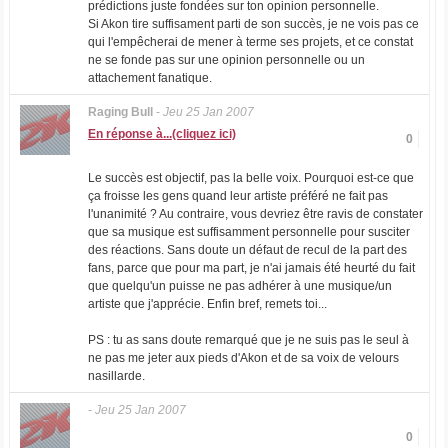
prédictions juste fondées sur ton opinion personnelle.
Si Akon tire suffisament parti de son succès, je ne vois pas ce
qui l'empêcherai de mener à terme ses projets, et ce constat
ne se fonde pas sur une opinion personnelle ou un
attachement fanatique.
Raging Bull
-
Jeu 25 Jan 2007
En réponse à...(cliquez ici)
0
Le succès est objectif, pas la belle voix. Pourquoi est-ce que
ça froisse les gens quand leur artiste préféré ne fait pas
l'unanimité ? Au contraire, vous devriez être ravis de constater
que sa musique est suffisamment personnelle pour susciter
des réactions. Sans doute un défaut de recul de la part des
fans, parce que pour ma part, je n'ai jamais été heurté du fait
que quelqu'un puisse ne pas adhérer à une musique/un
artiste que j'apprécie. Enfin bref, remets toi...
PS : tu as sans doute remarqué que je ne suis pas le seul à
ne pas me jeter aux pieds d'Akon et de sa voix de velours
nasillarde.
-
Jeu 25 Jan 2007
0