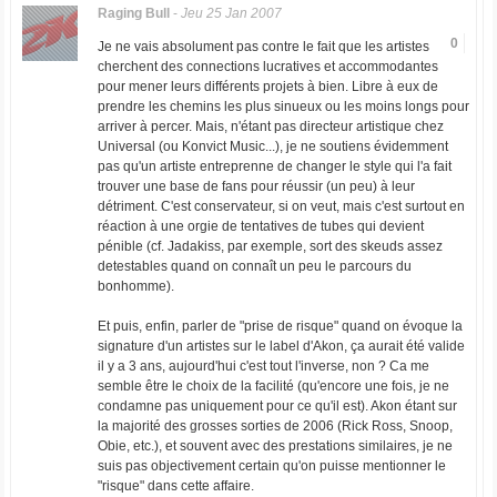
Raging Bull
-
Jeu 25 Jan 2007
0
Je ne vais absolument pas contre le fait que les artistes
cherchent des connections lucratives et accommodantes
pour mener leurs différents projets à bien. Libre à eux de
prendre les chemins les plus sinueux ou les moins longs pour
arriver à percer. Mais, n'étant pas directeur artistique chez
Universal (ou Konvict Music...), je ne soutiens évidemment
pas qu'un artiste entreprenne de changer le style qui l'a fait
trouver une base de fans pour réussir (un peu) à leur
détriment. C'est conservateur, si on veut, mais c'est surtout en
réaction à une orgie de tentatives de tubes qui devient
pénible (cf. Jadakiss, par exemple, sort des skeuds assez
detestables quand on connaît un peu le parcours du
bonhomme).
Et puis, enfin, parler de "prise de risque" quand on évoque la
signature d'un artistes sur le label d'Akon, ça aurait été valide
il y a 3 ans, aujourd'hui c'est tout l'inverse, non ? Ca me
semble être le choix de la facilité (qu'encore une fois, je ne
condamne pas uniquement pour ce qu'il est). Akon étant sur
la majorité des grosses sorties de 2006 (Rick Ross, Snoop,
Obie, etc.), et souvent avec des prestations similaires, je ne
suis pas objectivement certain qu'on puisse mentionner le
"risque" dans cette affaire.