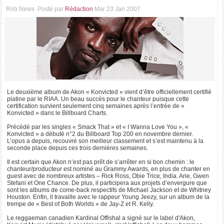
Rnb News
Posté par
Rédaction
Mar 23 Jan 2007
Le deuxième album de Akon « Konvicted » vient d’être officiellement certifié
platine par le RIAA. Un beau succès pour le chanteur puisque cette
certification survient seulement cinq semaines après l’entrée de «
Konvicted » dans le Billboard Charts.
Précédé par les singles « Smack That » et « I Wanna Love You », «
Konvicted » a débuté n°2 du Billboard Top 200 en novembre dernier.
L’opus a depuis, recouvré son meilleur classement et s’est maintenu à la
seconde place depuis ces trois dernières semaines.
Il est certain que Akon n’est pas prêt de s’arrêter en si bon chemin : le
chanteur/producteur est nominé au Grammy Awards, en plus de chanter en
guest avec de nombreux artistes – Rick Ross, Obie Trice, India. Arie, Gwen
Stefani et One Chance. De plus, il participera aux projets d’envergure que
sont les albums de come-back respectifs de Michael Jackson et de Whitney
Houston. Enfin, il travaille avec le rappeur Young Jeezy, sur un album de la
trempe de « Best of Both Worlds » de Jay-Z et R. Kelly.
Le reggaeman canadien Kardinal Offishal a signé sur le label d'Akon,