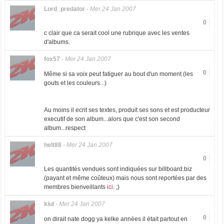
Lord_predator
-
Mer 24 Jan 2007
0
c clair que ca serait cool une rubrique avec les ventes
d'albums.
fox57
-
Mer 24 Jan 2007
0
Même si sa voix peut fatiguer au bout d'un moment (les
gouts et les couleurs...)
Au moins il ecrit ses textes, produit ses sons et est producteur
executif de son album...alors que c'est son second
album...respect
helt88
-
Mer 24 Jan 2007
0
Les quantités vendues sont indiquées sur billboard.biz
(payant et même coûteux) mais nous sont reportées par des
membres bienveillants
ici
. ;)
kiul
-
Mer 24 Jan 2007
0
on dirait nate dogg ya kelke années il était partout en