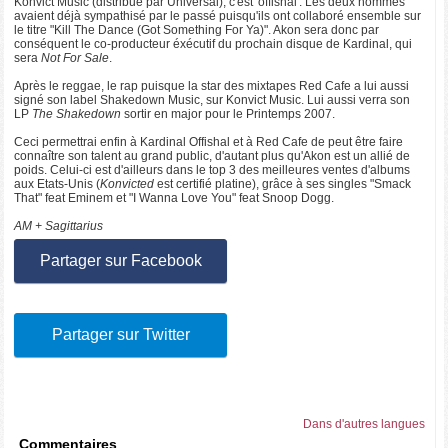
Konvict Music (distribué par Universal), c'est 'offishal'. Les deux hommes
avaient déjà sympathisé par le passé puisqu'ils ont collaboré ensemble sur
le titre "Kill The Dance (Got Something For Ya)". Akon sera donc par
conséquent le co-producteur éxécutif du prochain disque de Kardinal, qui
sera
Not For Sale
.
Après le reggae, le rap puisque la star des mixtapes Red Cafe a lui aussi
signé son label Shakedown Music, sur Konvict Music. Lui aussi verra son
LP
The Shakedown
sortir en major pour le Printemps 2007.
Ceci permettrai enfin à Kardinal Offishal et à Red Cafe de peut être faire
connaître son talent au grand public, d'autant plus qu'Akon est un allié de
poids. Celui-ci est d'ailleurs dans le top 3 des meilleures ventes d'albums
aux Etats-Unis (
Konvicted
est certifié platine), grâce à ses singles "Smack
That" feat Eminem et "I Wanna Love You" feat Snoop Dogg.
AM + Sagittarius
Partager sur Facebook
Partager sur Twitter
Dans d'autres langues
Commentaires