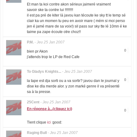
Et man ta koi contre akon sérieux jaimeré vraiment
savoir ske ta contre lui !!!!!!!!!
il est pa pré de kiter là javou kan técoute ke sky tt le temp sé
clair ka un momen tu peu en avoir mare ( mém si moi perso
jen é jamé mare de sa voix!) sil pass sur sky tte lé 10mn é ke
taime pa zape écoute otre choz!!
P.M.
-
Jeu 25 Jan 2007
0
bien pr Akon
j'attends trop le LP de Red Cafe
To Gladys Knights...
-
Jeu 25 Jan 2007
0
la tape est dja sorti ou a va sortir? javou dan le journal y
dise ke dla merde alor. y zon marké genre il va présenté
sa à la presse.
25Cent
-
Jeu 25 Jan 2007
En réponse à...(cliquez ici)
0
Tient clique
ici
:good:
Raging Bull
-
Jeu 25 Jan 2007