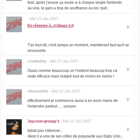
feat, après j'avoue ça soule si à chaque single t'entends
sa voix, le gars a trop de souffrance ou koi :buh:
-
Mar 23 Jan 2007
En réponse à...(cliquez ici)
0
T'as tout dit, c'est sympa un moment, maintenant faut qu'il se
renouvelle.
crunkyboy
-
Mar 23 Jan 2007
0
Ouais comme beaucoup on l'netend beaucup trop ca
reste efficace mais malgrè tout de moins en moins !
silversurfer
-
Mar 23 Jan 2007
0
effectivement je commence aussi à en avoir marre de
l'entendre partout..... :unsure:
Jayceon-groupy'z
-
Mar 23 Jan 2007
0
fallait pas s'étonner...
Akon il a une de ses côtes de popularité aux Etats Unis...