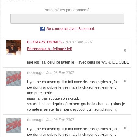
Vous n'êtes pas connecté
Se connecter avec Facebook
DJ CRAZY TOONES
-
Jeu 07 Jun 2007
En réponse à...(cliquez ici)
0
moi ossi sai celui ke jatten le + avec celui de WC & ICE CUBE
ricomuge
-
Jeu 08 Fev 2007
0
il ya une chanson qu il a fait avec rick ross, styles p , fat
joe dont j ai oublie le titre.mais la chason est vraiment
une pure tuerie.
mais j ai pas ecoute son skeud.
smack that ma deprime(eminem gache la chanson) alors je
compte m arreter la sinon c est cool qu il soit platinum.
ricomuge
-
Jeu 08 Fev 2007
0
il ya une chanson qu il a fait avec rick ross, styles p , fat
joe dont j ai oublie le titre.mais la chason est vraiment