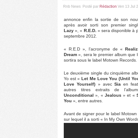
Rnb News
Posté par
Rédaction
Ven 13 Jul 
annonce enfin la sortie de son nou
après avoir sorti son premier sing
Lazy
», «
R.E.D.
» sera disponible à p
septembre 2012.
« R.E.D », l’acronyme de «
Reali
Dream
», sera le premier album que 
sortira sous le label Motown Records.
Le deuxième single du cinquième al
Yo est «
Let Me Love You (Until Yo
Love Yourself)
» avec
Sia
en feat
autres titres extraits de l’alb
Unconditional
», «
Jealous
» et «
S
You
», entre autres.
Avant de signer pour le label Motown 
sur lequel il a sorti « In My Own Wor