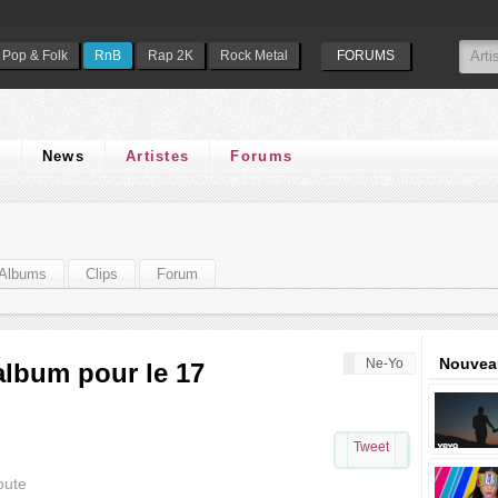
Pop & Folk
RnB
Rap 2K
Rock Metal
FORUMS
s
News
Artistes
Forums
Albums
Clips
Forum
Nouveau
Ne-Yo
album pour le 17
Tweet
oute