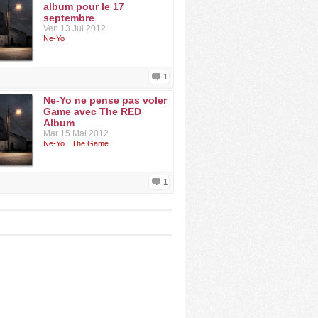
album pour le 17
septembre
Ven 13 Jul 2012
Ne-Yo
1
Ne-Yo ne pense pas voler
Game avec The RED
Album
Mar 15 Mai 2012
Ne-Yo
The Game
1