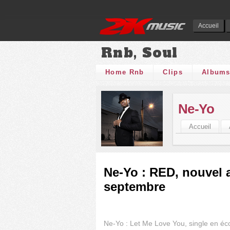
Accueil
Rnb, Soul
Home Rnb
Clips
Album
Ne-Yo
Accueil
Ne-Yo : RED, nouvel 
septembre
Ne-Yo : Let Me Love You, single en éc