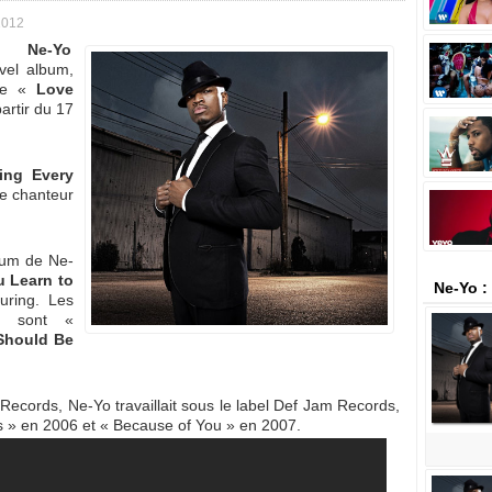
2012
Ne-Yo
vel album,
le «
Love
artir du 17
zing Every
le chanteur
bum de Ne-
u Learn to
Ne-Yo :
uring. Les
um sont «
hould Be
Records, Ne-Yo travaillait sous le label Def Jam Records,
ds » en 2006 et « Because of You » en 2007.