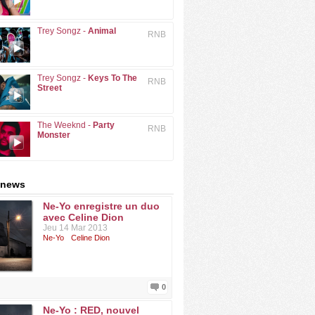
Trey Songz -
Animal
RNB
Trey Songz -
Keys To The
RNB
Street
The Weeknd -
Party
RNB
Monster
 news
Ne-Yo enregistre un duo
avec Celine Dion
Jeu 14 Mar 2013
Ne-Yo
Celine Dion
0
Ne-Yo : RED, nouvel