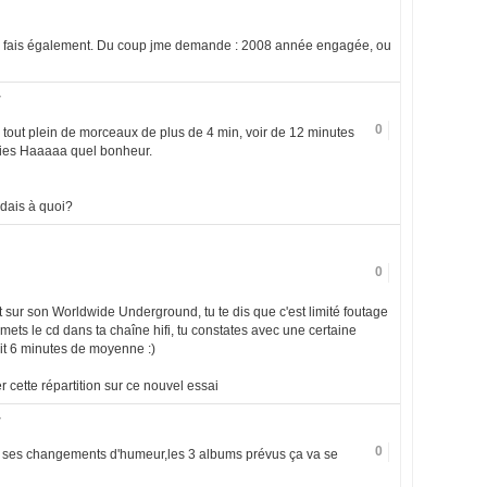
e fais également. Du coup jme demande : 2008 année engagée, ou
7
0
 tout plein de morceaux de plus de 4 min, voir de 12 minutes
rties Haaaaa quel bonheur.
ndais à quoi?
0
st sur son Worldwide Underground, tu te dis que c'est limité foutage
mets le cd dans ta chaîne hifi, tu constates avec une certaine
ait 6 minutes de moyenne :)
 cette répartition sur ce nouvel essai
7
0
t ses changements d'humeur,les 3 albums prévus ça va se