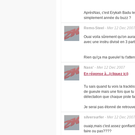
AprèsNas, c'est Erykah Badu l
simplement année du buzz ?
Remo-Steel
-
Mer 12 Dec 200
Ouai voila sûrement qu'on aura
avec une instru divisé en 3 pa
Rien qu'ça ma gueule! tu t'atte
Nass'
-
Mer 12 Dec 2007
En réponse à...(cliquez ici)
Tu sais quand tu vois la trackli
de gueule mais une fois que tu 
délectation que chaque piste f
Je serai pas étonné de retrouver
silversurfer
-
Mer 12 Dec 200
ouaip,mais c'est assez gonflan
faire ou pas????