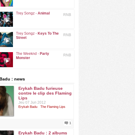
Trey Songz -
Animal
RNB
Trey Songz -
Keys To The
RNB
Street
The Weeknd -
Party
RNB
Monster
Badu : news
Erykah Badu furieuse
contre le clip des Flaming
Lips
Jeu 07 Jun 2012
Erykah Badu
The Flaming Lips
1
Erykah Badu : 2 albums