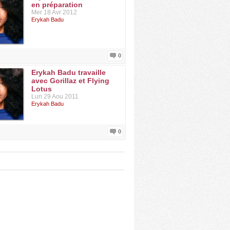
en préparation
Mer 18 Avr 2012
Erykah Badu
0
Erykah Badu travaille
avec Gorillaz et Flying
Lotus
Lun 29 Aou 2011
Erykah Badu
0