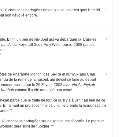
7
0
is 18 chansons partagées en deux disques c'est quoi l'interêt
cept non dévoilé encore.
0
e. Enfin un peu de Nu-Soul qui va débarquer la. L'année
 part Alicia Keys, Jill Scott, Amy Winehouse...2008 part sur
our.
P
0
 côtés de Pharaohe Monch, des Sa-Ra et du Wu-Tang Clan
tendu de la reine de la nusoul, qui devait se faire au départ
vènement sera pour le 26 Février 2008 avec
Nu AmErykah
 Kabbah
comme il a été annoncé peu avant.
rykah
parce que je traite de tout ce qu'il y a à venir au lieu de ce
u. En tenant un projet comme celui-ci, je prends la responsabilité
anète."
18 chansons partagées sur deux disques séparés. Le premier
Wonder, sera suivi de "Soldier 7".