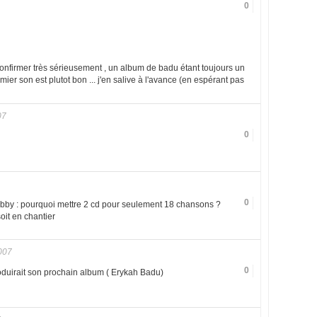
0
 confirmer très sérieusement , un album de badu étant toujours un
ier son est plutot bon ... j'en salive à l'avance (en espérant pas
07
0
0
Bobby : pourquoi mettre 2 cd pour seulement 18 chansons ?
oit en chantier
007
0
roduirait son prochain album ( Erykah Badu)