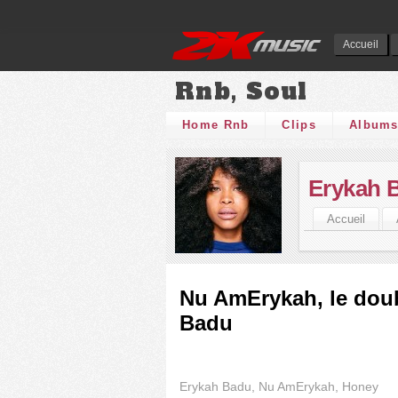
Accueil
Rnb, Soul
Home Rnb
Clips
Album
Erykah 
Accueil
Nu AmErykah, le dou
Badu
Erykah Badu, Nu AmErykah, Honey