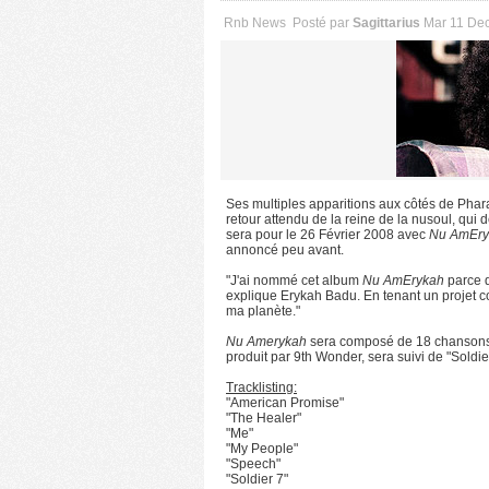
Rnb News
Posté par
Sagittarius
Mar 11 De
Ses multiples apparitions aux côtés de Pha
retour attendu de la reine de la nusoul, qui
sera pour le 26 Février 2008 avec
Nu AmEry
annoncé peu avant.
"J'ai nommé cet album
Nu AmErykah
parce qu
explique Erykah Badu. En tenant un projet co
ma planète."
Nu Amerykah
sera composé de 18 chansons 
produit par 9th Wonder, sera suivi de "Soldie
Tracklisting:
"American Promise"
"The Healer"
"Me"
"My People"
"Speech"
"Soldier 7"