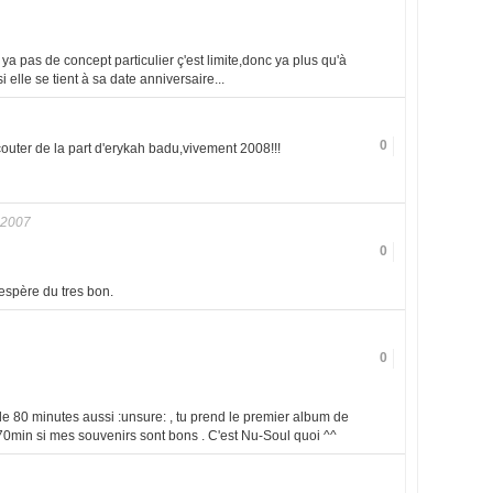
ya pas de concept particulier ç'est limite,donc ya plus qu'à
si elle se tient à sa date anniversaire...
0
outer de la part d'erykah badu,vivement 2008!!!
 2007
0
'espère du tres bon.
0
de 80 minutes aussi :unsure: , tu prend le premier album de
e 70min si mes souvenirs sont bons . C'est Nu-Soul quoi ^^