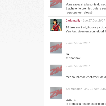
Vous savez si à la sortie du s
à acheter le premier, puis le 
regroupe est releasé.
Jadamailly
-
Lun 17 Dec 2007
18 tires sur 2 cd, jtrouve ça biz
s'en fout! vivement son retour! 
-
Ven 14 Dec 2007
:lol:
et rihanna?
-
Ven 14 Dec 2007
mec t'oublies le chef d'oeuvre d
Sol Messiah
-
Jeu 13 Dec 200
QUOTE
je prends la responsabilité de 