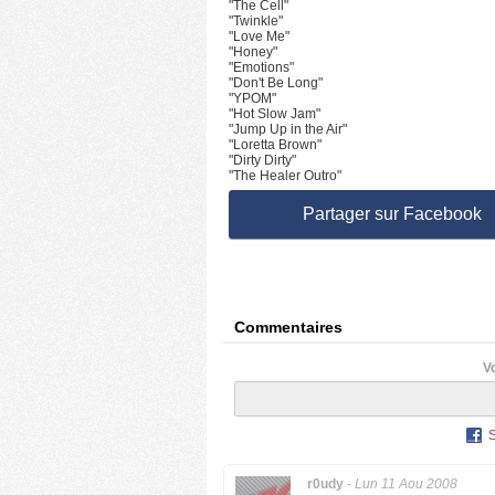
"The Cell"
"Twinkle"
"Love Me"
"Honey"
"Emotions"
"Don't Be Long"
"YPOM"
"Hot Slow Jam"
"Jump Up in the Air"
"Loretta Brown"
"Dirty Dirty"
"The Healer Outro"
Partager sur Facebook
Commentaires
V
r0udy
-
Lun 11 Aou 2008