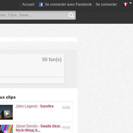
Accueil
Se connecter avec Facebook
Se connecter
50 fan(s)
x clips
John Legend -
Surefire
RNB
Jason Derulo -
Swalla (feat.
RNB
Nicki Minaj &...