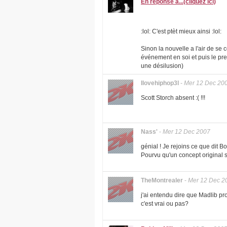
En réponse à...(cliquez ici)
:lol: C'est ptèt mieux ainsi :lol:
Sinon la nouvelle a l'air de se
événement en soi et puis le prem
une désilusion)
Ilovehiphop3l
-
Mer 12 Dec 20
Scott Storch absent :( !!!
Nass'
-
Mer 12 Dec 2007
génial ! Je rejoins ce que dit 
Pourvu qu'un concept original s
TheMontrealer
-
Mer 12 Dec 2
j'ai entendu dire que Madlib p
c'est vrai ou pas?