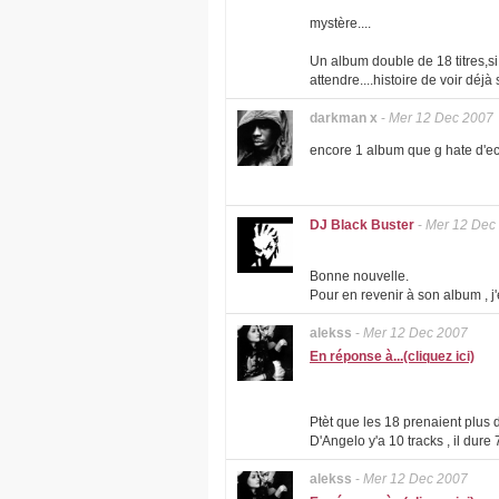
mystère....
Un album double de 18 titres,si 
attendre....histoire de voir déjà 
darkman x
-
Mer 12 Dec 2007
encore 1 album que g hate d'ec
DJ Black Buster
-
Mer 12 Dec
Bonne nouvelle.
Pour en revenir à son album , j
alekss
-
Mer 12 Dec 2007
En réponse à...(cliquez ici)
Ptèt que les 18 prenaient plus 
D'Angelo y'a 10 tracks , il dur
alekss
-
Mer 12 Dec 2007