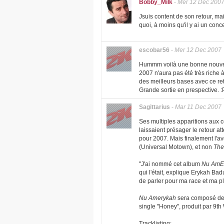
Bobby_Milk
-
Mer 12 Dec 200
Jsuis content de son retour, ma
quoi, à moins qu'il y ai un con
escobar56
-
Mer 12 Dec 2007
Hummm voilà une bonne nouvell
2007 n'aura pas été très riche à
des meilleurs bases avec ce ret
Grande sortie en prespective. :
Sagittarius
-
Mar 11 Dec 2007
Ses multiples apparitions aux
laissaient présager le retour at
pour 2007. Mais finalement l'a
(Universal Motown), et non
The
"J'ai nommé cet album
Nu AmE
qui l'était, explique Erykah Bad
de parler pour ma race et ma pl
Nu Amerykah
sera composé de 
single "Honey", produit par 9th 
Tracklisting: