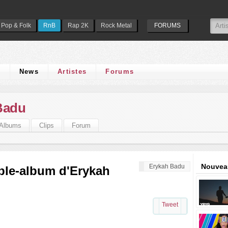
Pop & Folk
RnB
Rap 2K
Rock Metal
FORUMS
s
News
Artistes
Forums
Badu
Albums
Clips
Forum
Nouveau
Erykah Badu
ble-album d'Erykah
Tweet