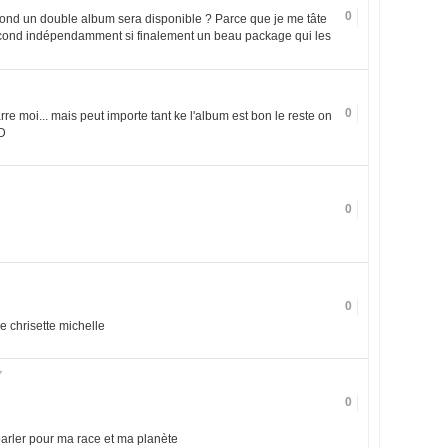
0
econd un double album sera disponible ? Parce que je me tâte
second indépendamment si finalement un beau package qui les
0
arre moi... mais peut importe tant ke l'album est bon le reste on
:D
0
0
e chrisette michelle
7
0
parler pour ma race et ma planète