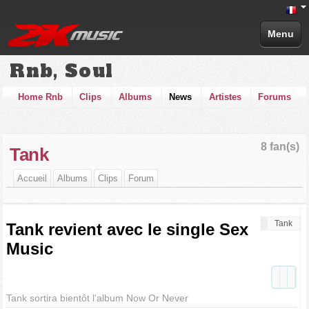
Menu
Rnb, Soul
Home Rnb
Clips
Albums
News
Artistes
Forums
8 fan(s)
Tank
Accueil
Albums
Clips
Forum
Tank
Tank revient avec le single Sex
Music
Tank sortira bientôt l'album Now Or Never