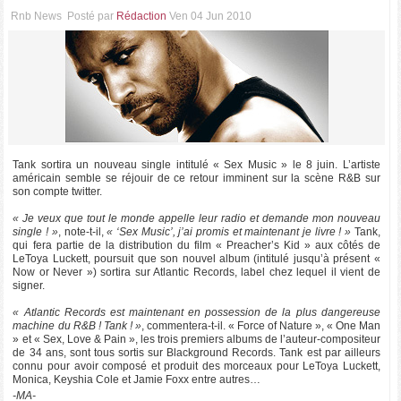
Rnb News
Posté par
Rédaction
Ven 04 Jun 2010
Tank sortira un nouveau single intitulé « Sex Music » le 8 juin. L’artiste
américain semble se réjouir de ce retour imminent sur la scène R&B sur
son compte twitter.
« Je veux que tout le monde appelle leur radio et demande mon nouveau
single ! »
, note-t-il,
« ‘Sex Music’, j’ai promis et maintenant je livre ! »
Tank,
qui fera partie de la distribution du film « Preacher’s Kid » aux côtés de
LeToya Luckett, poursuit que son nouvel album (intitulé jusqu’à présent «
Now or Never ») sortira sur Atlantic Records, label chez lequel il vient de
signer.
« Atlantic Records est maintenant en possession de la plus dangereuse
machine du R&B ! Tank ! »
, commentera-t-il. « Force of Nature », « One Man
» et « Sex, Love & Pain », les trois premiers albums de l’auteur-compositeur
de 34 ans, sont tous sortis sur Blackground Records. Tank est par ailleurs
connu pour avoir composé et produit des morceaux pour LeToya Luckett,
Monica, Keyshia Cole et Jamie Foxx entre autres…
-MA-