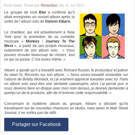
Rock News
Posté par
Rédaction
Jeu 11 Jul 2013
Le groupe de rock
Blur
a confirmé qu’il
allait enregistrer un nouvel album après la
sortie de l’album solo de
Damon Albarn.
Le chanteur, qui est actuellement à New
York pour la promotion de sa comédie
musicale «
Monkey : Journey To The
West
», a parlé de ses projets musicaux,
notamment de son album solo :
« Vous
pouvez écouter beaucoup de choses, tout
ce qui se passe. C’est assez intime. »
Albarn a ajouté qu’il a travaillé avec Richard Russel, le producteur et patron
du label XL Records, sur son album :
« Nous avons travaillé ensemble sur
l’album de Bobby Womack, et j’ai vraiment apprécié travailler avec lui. Faire
un album solo peut être une véritable catastrophe, alors j’ai pensé que si
nous devions faire un disque avec mon nom dessus, je devrais demander à
quelqu’un de le produire, afin de m’enlever cette responsabilité. »
Concernant le huitième album du groupe, Albarn a déclaré qu’ils
travaillaient sur de nouvelles chansons en studio, mais selon le Wall Street
Journal, il ne sortira pas de sitôt.
Partager sur Facebook