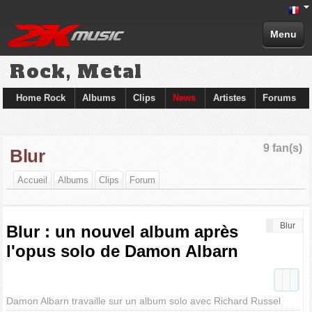
Menu
Rock, Metal
Home Rock
Albums
Clips
News
Artistes
Forums
9 fan(s)
Blur
Accueil
Albums
Clips
Forum
Blur
Blur : un nouvel album après
l'opus solo de Damon Albarn
Damon Albarn travaille sur un album solo avec Richard Russel