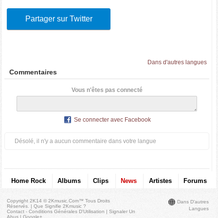
Partager sur Twitter
Dans d'autres langues
Commentaires
Vous n'êtes pas connecté
Se connecter avec Facebook
Désolé, il n'y a aucun commentaire dans votre langue
Home Rock
Albums
Clips
News
Artistes
Forums
Copyright 2K14 © 2Kmusic.com™
Tous Droits
Dans D'autres
Réservés
. |
Que Signifie 2Kmusic ?
Langues
Contact - Conditions Générales D'Utilisation
|
Signaler Un
Abus
|
Google+