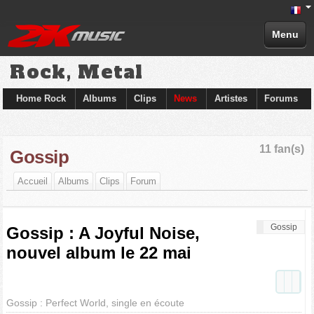
Menu
Rock, Metal
Home Rock
Albums
Clips
News
Artistes
Forums
11 fan(s)
Gossip
Accueil
Albums
Clips
Forum
Gossip
Gossip : A Joyful Noise,
nouvel album le 22 mai
Gossip : Perfect World, single en écoute