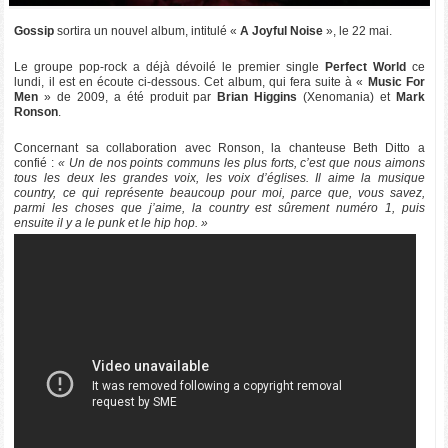
Gossip
sortira un nouvel album, intitulé «
A Joyful Noise
», le 22 mai.
Le groupe pop-rock a déjà dévoilé le premier single
Perfect World
ce
lundi, il est en écoute ci-dessous. Cet album, qui fera suite à «
Music For
Men
» de 2009, a été produit par
Brian Higgins
(Xenomania) et
Mark
Ronson
.
Concernant sa collaboration avec Ronson, la chanteuse Beth Ditto a
confié :
« Un de nos points communs les plus forts, c’est que nous aimons
tous les deux les grandes voix, les voix d’églises. Il aime la musique
country, ce qui représente beaucoup pour moi, parce que, vous savez,
parmi les choses que j’aime, la country est sûrement numéro 1, puis
ensuite il y a le punk et le hip hop. »