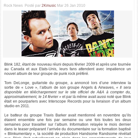
Rock News
Posté par
2Kmusic
Mar 26 Jan 2010
Blink 182, étant de nouveau réuni depuis février 2009 et après une tournée
au Canada et aux Etats-Unis, leurs fans attendent avec impatience un
nouvel album de leur groupe de punk rock préféré.
Tom DeLonge, guitariste du groupe, a annoncé lors d’une interview la
sortie de « Love », l’album de son groupe Angels & Airwaves,
« Il sera
disponible en téléchargement sur le site officiel de A&A à compter du,
approximativement, le 14 février »
et par là même avait aussi noté que Blink
était en pourparlers avec Interscope Records pour la livraison d’un album
studio en 2011.
Le batteur du groupe Travis Barker avait mentionné en novembre qu’ils
étaient ensemble une fois par semaine ou une fois toutes les deux
semaines pour travailler sur l’album. Information relayée le mois dernier
dans le teaser préparant l’arrivée du documentaire sur la formation baptisé
« Blinkumentary », la société de production Handsome Randsome révélait