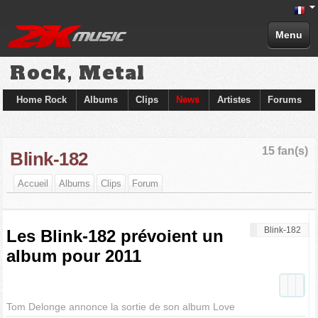
Menu
Rock, Metal
Home Rock
Albums
Clips
News
Artistes
Forums
15 fan(s)
Blink-182
Accueil
Albums
Clips
Forum
Blink-182
Les Blink-182 prévoient un
album pour 2011
Tom Delonge annonce la sortie de son album Love