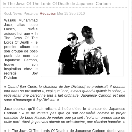
In The Jaws Of The Lords Of Death de Japanese Cartoon
Rock News
Posté par
Rédaction
Mer 15 Sep 2010
Wasalu Muhammad
Jaco, alias Lupe
Fiasco, révèle
aujourd’hui que « In
The Jaws Of The
Lords Of Death », le
premier album de
son groupe de post-
punk de nom de
Japanese Cartoon,
trouve son
inspiration chez le
regretté Joy
Division.
« Quand [Ian Curtis, le chanteur de Joy Division] se produisait, il donnait
tout dans sa prestation »,
explique Jaco
,
«
mais quand il quittait la scène, il
redevenait une personne tout à fait ordinaire. Japanese Cartoon est une
sorte d’hommage à Joy Division. »
Jaco poursuit qu’il était réticent à l’idée d’être le chanteur de Japanese
Cartoon :
« je ne voulais pas que ça soit considéré comme le projet
parallèle de Lupe Fiasco. Je voulais que ça soit : ‘voici un groupe issu de
nulle part’. Ainsi, je pouvais obtenir un avis sincère, une réaction honnête. »
« In The Jaws Of The Lords Of Death » de Japanese Cartoon, donbt vous