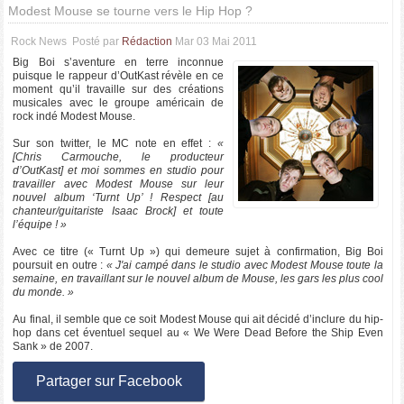
Modest Mouse se tourne vers le Hip Hop ?
Rock News
Posté par
Rédaction
Mar 03 Mai 2011
Big Boi s’aventure en terre inconnue
puisque le rappeur d’OutKast révèle en ce
moment qu’il travaille sur des créations
musicales avec le groupe américain de
rock indé Modest Mouse.
Sur son twitter, le MC note en effet :
«
[Chris Carmouche, le producteur
d’OutKast] et moi sommes en studio pour
travailler avec Modest Mouse sur leur
nouvel album ‘Turnt Up’ ! Respect [au
chanteur/guitariste Isaac Brock] et toute
l’équipe ! »
Avec ce titre (« Turnt Up ») qui demeure sujet à confirmation, Big Boi
poursuit en outre :
« J'ai campé dans le studio avec Modest Mouse toute la
semaine, en travaillant sur le nouvel album de Mouse, les gars les plus cool
du monde. »
Au final, il semble que ce soit Modest Mouse qui ait décidé d’inclure du hip-
hop dans cet éventuel sequel au « We Were Dead Before the Ship Even
Sank » de 2007.
Partager sur Facebook