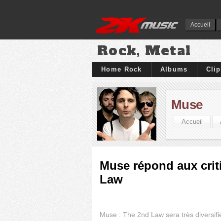
Accueil
Rock, Metal
Home Rock
Albums
Cli
Muse
Accueil
Muse répond aux crit
Law
Muse : The 2nd Law sera très diversifi