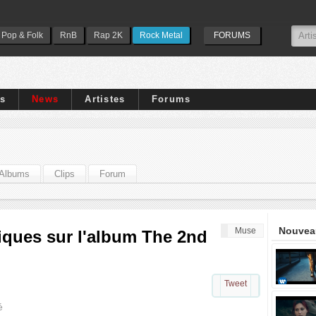
Pop & Folk
RnB
Rap 2K
Rock Metal
FORUMS
ps
News
Artistes
Forums
Albums
Clips
Forum
Nouveau
Muse
iques sur l'album The 2nd
Tweet
é