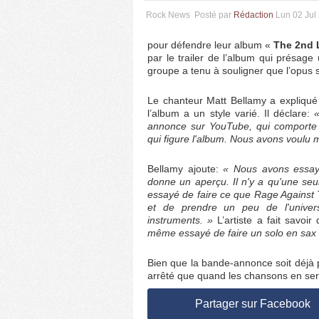
Rock News
Posté par
Rédaction
Lun 02 Jul
pour défendre leur album «
The 2nd 
par le trailer de l’album qui présag
groupe a tenu à souligner que l’opus
Le chanteur Matt Bellamy a expliqué
l’album a un style varié. Il déclare:
«
annonce sur YouTube, qui comporte 
qui figure l'album. Nous avons voulu m
Bellamy ajoute:
« Nous avons essay
donne un aperçu. Il n'y a qu'une se
essayé de faire ce que Rage Against 
et de prendre un peu de l'univers
instruments. »
L’artiste a fait savoi
même essayé de faire un solo en sax
Bien que la bande-annonce soit déjà p
arrêté que quand les chansons en seron
Partager sur Facebook