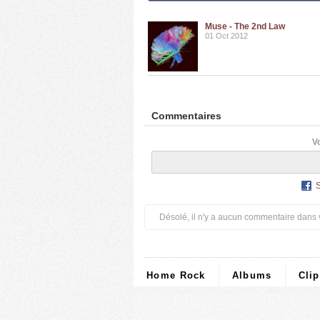
Muse - The 2nd Law
01 Oct 2012
Commentaires
V
Désolé, il n'y a aucun commentaire dans 
Home Rock
Albums
Cli