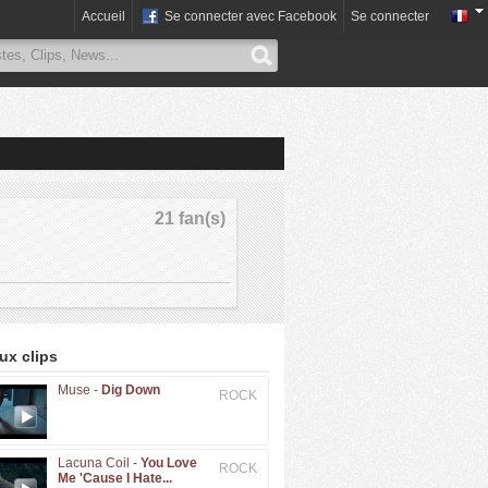
Accueil
Se connecter avec Facebook
Se connecter
21 fan(s)
x clips
Muse -
Dig Down
ROCK
Lacuna Coil -
You Love
ROCK
Me 'Cause I Hate...