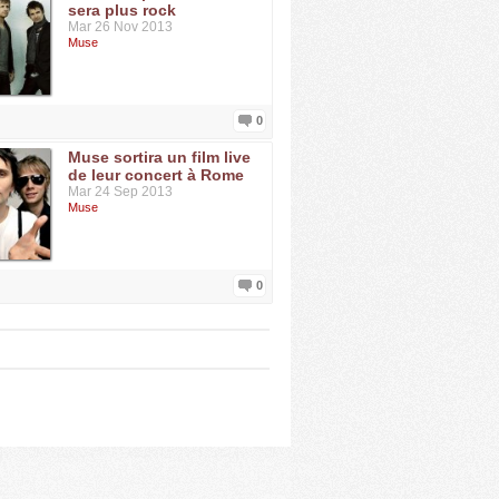
sera plus rock
Mar 26 Nov 2013
Muse
0
Muse sortira un film live
de leur concert à Rome
Mar 24 Sep 2013
Muse
0