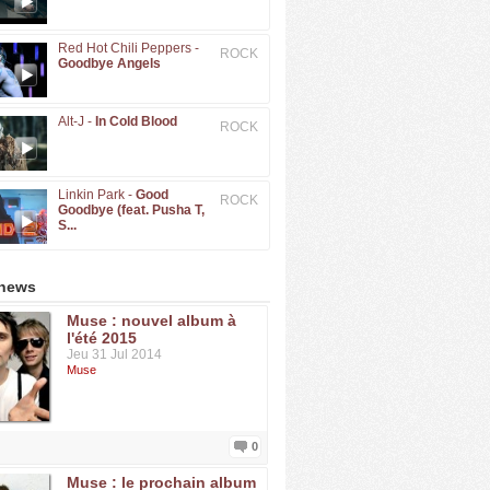
Red Hot Chili Peppers -
ROCK
Goodbye Angels
Alt-J -
In Cold Blood
ROCK
Linkin Park -
Good
ROCK
Goodbye (feat. Pusha T,
S...
 news
Muse : nouvel album à
l'été 2015
Jeu 31 Jul 2014
Muse
0
Muse : le prochain album