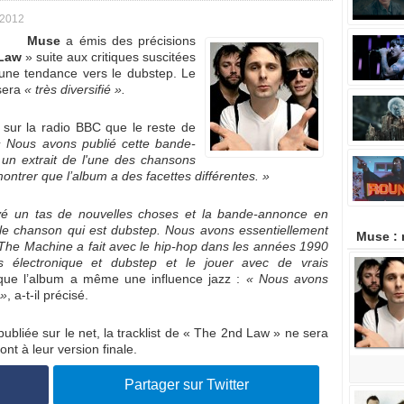
 2012
Muse
a émis des précisions
Law
» suite aux critiques suscitées
e une tendance vers le dubstep. Le
 sera
« très diversifié ».
 sur la radio BBC que le reste de
 Nous avons publié cette bande-
un extrait de l'une des chansons
ontrer que l’album a des facettes différentes. »
é un tas de nouvelles choses et la bande-annonce en
ule chanson qui est dubstep. Nous avons essentiellement
Muse :
The Machine a fait avec le hip-hop dans les années 1990
 électronique et dubstep et le jouer avec de vrais
r que l’album a même une influence jazz :
« Nous avons
 »
, a-t-il précisé.
ubliée sur le net, la tracklist de « The 2nd Law » ne sera
t à leur version finale.
Partager sur Twitter