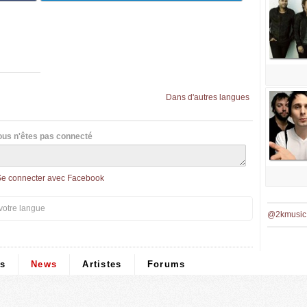
Dans d'autres langues
ous n'êtes pas connecté
Se connecter avec Facebook
votre langue
@2kmusic
ps
News
Artistes
Forums