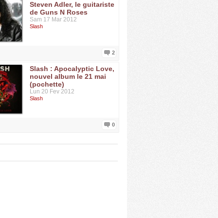
Steven Adler, le guitariste
de Guns N Roses
Sam 17 Mar 2012
Slash
2
Slash : Apocalyptic Love,
nouvel album le 21 mai
(pochette)
Lun 20 Fev 2012
Slash
0