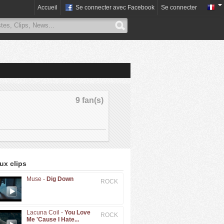
Accueil
Se connecter avec Facebook
Se connecter
9 fan(s)
x clips
Muse -
Dig Down
ROCK
Lacuna Coil -
You Love
ROCK
Me 'Cause I Hate...