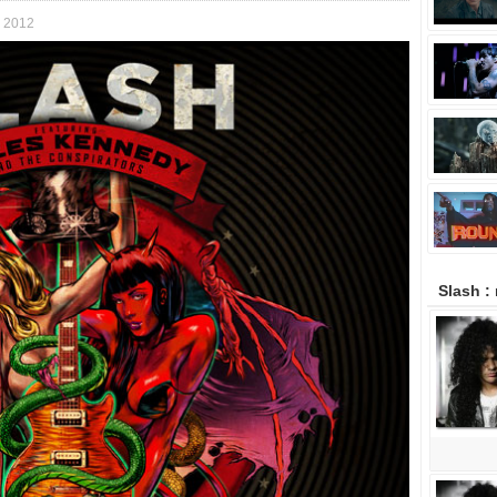
v 2012
Slash :