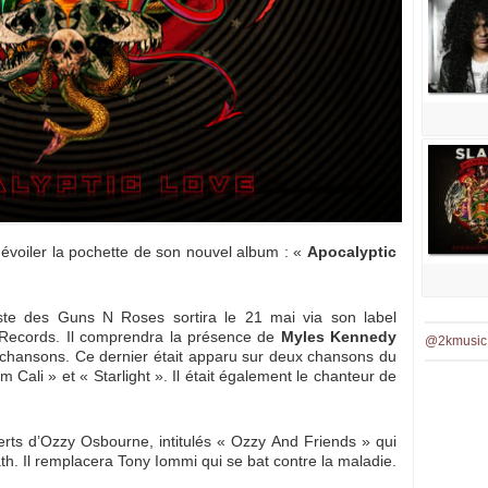
 dévoiler la pochette de son nouvel album : «
Apocalyptic
ste des Guns N Roses sortira le 21 mai via son label
 Records. Il comprendra la présence de
Myles Kennedy
@2kmusic
s chansons. Ce dernier était apparu sur deux chansons du
ali » et « Starlight ». Il était également le chanteur de
erts d’Ozzy Osbourne, intitulés « Ozzy And Friends » qui
h. Il remplacera Tony Iommi qui se bat contre la maladie.