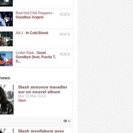
Red Hot Chili Peppers -
ROCK
Goodbye Angels
Alt-J -
In Cold Blood
ROCK
Linkin Park -
Good
ROCK
Goodbye (feat. Pusha T,
S...
 news
Slash annonce travailler
sur un nouvel album
Mer 13 Mar 2013
Slash
0
Slash recollabore avec