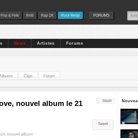
Pop & Folk
RnB
Rap 2K
Rock Metal
FORUMS
ps
News
Artistes
Forums
Albums
Clips
Forum
Nouveau
Slash
ove, nouvel album le 21
Tweet
e son nouvel album