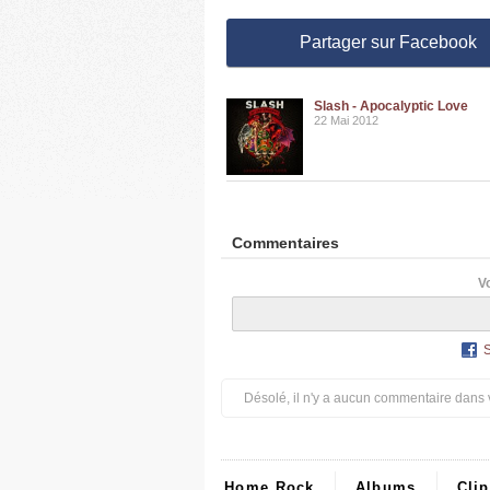
Partager sur Facebook
Slash - Apocalyptic Love
22 Mai 2012
Commentaires
V
Désolé, il n'y a aucun commentaire dans 
Home Rock
Albums
Cli