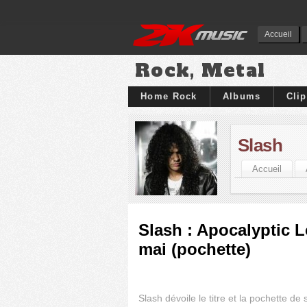
Accueil
Rock, Metal
Home Rock
Albums
Cli
Slash
Accueil
Slash : Apocalyptic L
mai (pochette)
Slash dévoile le titre et la pochette d