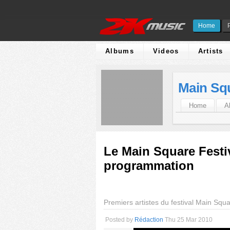
Home
Albums
Videos
Artists
Main Squ
Home
A
Le Main Square Festiv
programmation
Premiers artistes du festival Main Squ
Posted by
Rédaction
Thu 25 Mar 2010