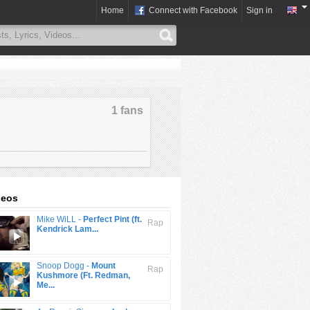
Home
Connect with Facebook
Sign in
1 fans
deos
Mike WiLL -
Perfect Pint (ft.
Rap
Kendrick Lam...
Snoop Dogg -
Mount
Rap
Kushmore (Ft. Redman,
Me...