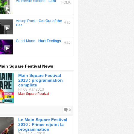
Au Revoir Simone -
Lark
FOLK
Aesop Rock -
Get Out of the
Rap
Car
Gucci Mane -
Hurt Feelings
Rap
Main Square Festival News
Main Square Festival
2013 : programmation
complète
Fri 08 Mar 2013
Main Square Festival
0
Le Main Square Festival
2010 : Prince rejoint la
programmation
Thu 22 Apr 2010