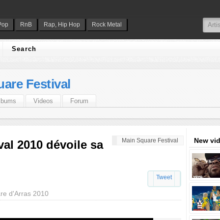
Pop
RnB
Rap, Hip Hop
Rock Metal
Search
are Festival
lbums
Videos
Forum
New vi
Main Square Festival
al 2010 dévoile sa
Tweet
are d'Arras 2010