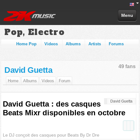
Menu
Pop, Electro
Home Pop
Videos
Albums
Artists
Forums
49 fans
David Guetta
Home
Albums
Videos
Forum
David Guetta
David Guetta : des casques
Beats Mixr disponibles en octobre
Le DJ conçoit des casques pour Beats By Dr Dre