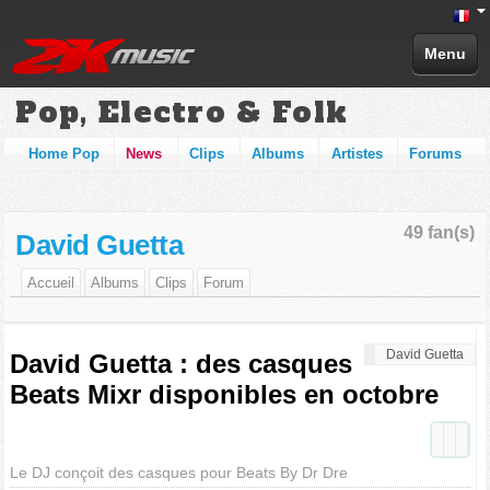
Menu
Pop, Electro & Folk
Home Pop
News
Clips
Albums
Artistes
Forums
49 fan(s)
David Guetta
Accueil
Albums
Clips
Forum
David Guetta
David Guetta : des casques
Beats Mixr disponibles en octobre
Le DJ conçoit des casques pour Beats By Dr Dre