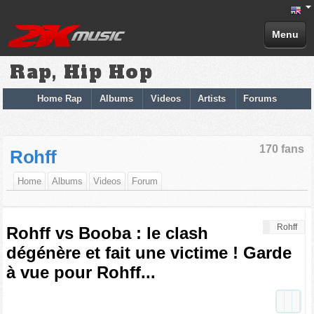
Menu
Rap, Hip Hop
Home Rap
Albums
Videos
Artists
Forums
170 fans
Rohff
Home
Albums
Videos
Forum
Rohff
Rohff vs Booba : le clash
dégénère et fait une victime ! Garde
à vue pour Rohff...