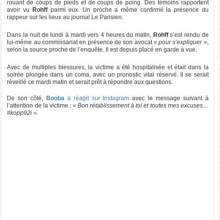
rouant
de coups de pieds et de coups de poing
. Des témoins rapportent
avoir vu
Rohff
parmi eux. Un proche a même confirmé la présence du
rappeur sur les lieux au journal Le Parisien.
Dans la nuit de lundi à mardi vers 4 heures du matin,
Rohff
s’est rendu de
lui-même au commissariat en présence de son avocat
« pour s’expliquer »
,
selon la source proche de l’enquête.
Il est depuis placé en garde à vue.
Avec de multiples blessures, la victime a été hospitalisée et était dans la
soirée plongée dans un coma, avec un pronostic vital réservé. Il se serait
réveillé ce mardi matin et serait prêt à répondre aux questions.
De son côté,
Booba
a réagit sur Instagram
avec le message suivant à
l’attention de la victime :
« Bon rétablissement à toi et toutes mes excuses…
#kopp92i ».