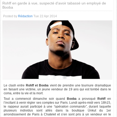
Rohff en garde à vue, suspecté d'avoir tabassé un employé de
Booba
Posted by
Rédaction
Tue 22 Apr 2014
Le clash entre
Rohff et Booba
vient de prendre une tournure dramatique
en faisant une victime, un jeune vendeur de 19 ans qui est tombé dans le
coma, entre la vie et la mort.
Tout a commencé dimanche soir quand
Booba
a provoqué
Rohff
en
l’incitant à venir régler ses comptes sur Paris. Lundi après-midi vers 18h15,
le rappeur aurait participé à une
“opération commando”
, durant laquelle
plusieurs individus sont allés dans la boutique Ünkut du 1er
arrondissement de Paris à Chatelet et s’en sont pris à un vendeur en le