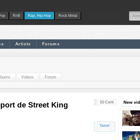
Pop
RnB
Rap, Hip Hop
Rock Metal
os
Artists
Forums
lbums
Videos
Forum
New vi
50 Cent
eport de Street King
Tweet