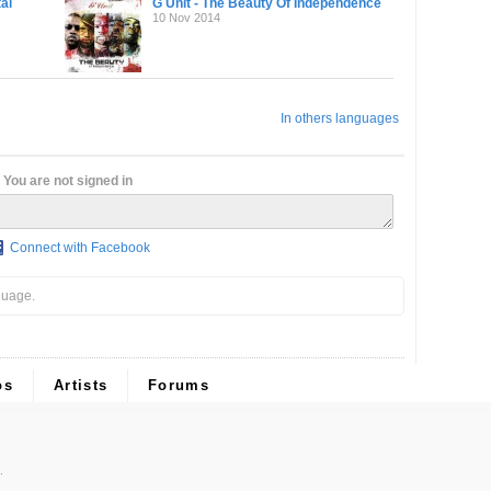
al
G Unit - The Beauty Of Independence
10 Nov 2014
In others languages
You are not signed in
Connect with Facebook
guage.
os
Artists
Forums
.