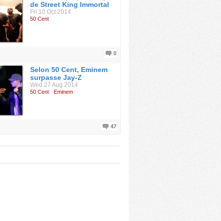
de Street King Immortal
Fri 10 Oct 2014
50 Cent
0
Selon 50 Cent, Eminem
surpasse Jay-Z
Wed 27 Aug 2014
50 Cent
Eminem
47