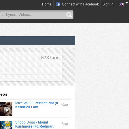
Home
Connect with Facebook
Sign in
573 fans
deos
Mike WiLL -
Perfect Pint (ft.
Rap
Kendrick Lam...
Snoop Dogg -
Mount
Rap
Kushmore (Ft. Redman,