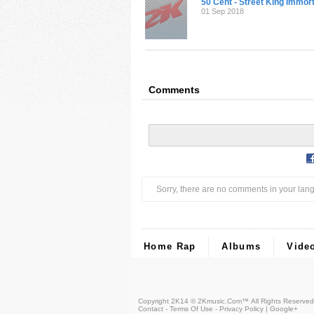
50 Cent - Street King Immort
01 Sep 2018
Comments
Sorry, there are no comments in your lan
Home Rap
Albums
Vide
Copyright 2K14 © 2Kmusic.com™
All Rights Reserved
Contact - Terms Of Use - Privacy Policy
|
Google+