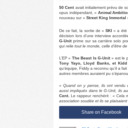
50 Cent
avait initialement prévu de s
opus indépendant, «
Animal Ambitio
nouveau sur «
Street King Immortal
»
De ce fait, la sortie de «
SKI
» a été 
décision lors d’une interview accordé
G-Unit
prime sur sa carrière solo p
qui relie tout le monde, celle d’être 
L’EP «
The Beast Is G-Unit
» est le 
Tony Yayo, Lloyd Banks, et Kidd
qu’équipe, Fiddy a reconnu qu’il a fait
autres membres auraient pu s’épanou
« Quand on y pense, ils ont vendu de
aussi impliqués dans le G-Unit, ils a
Cent.
Le rappeur renchérit :
« Cela n
association soudée et ils se plaisaient 
Share on Facebook