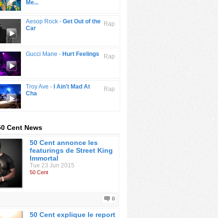
Me...
Aesop Rock -
Get Out of the
Rap
Car
Gucci Mane -
Hurt Feelings
Rap
Troy Ave -
I Ain't Mad At
Rap
Cha
50 Cent News
50 Cent annonce les
featurings de Street King
Immortal
Tue 23 Jun 2015
50 Cent
0
50 Cent explique le report