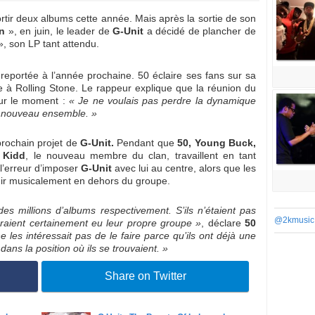
ortir deux albums cette année. Mais après la sortie de son
n
», en juin, le leader de
G-Unit
a décidé de plancher de
, son LP tant attendu.
reportée à l’année prochaine. 50 éclaire ses fans sur sa
e à Rolling Stone. Le rappeur explique que la réunion du
our le moment :
« Je ne voulais pas perdre la dynamique
de nouveau ensemble. »
prochain projet de
G-Unit.
Pendant que
50, Young Buck,
 Kidd
, le nouveau membre du clan, travaillent en tant
 l’erreur d’imposer
G-Unit
avec lui au centre, alors que les
ir musicalement en dehors du groupe.
s millions d’albums respectivement. S’ils n’étaient pas
@2kmusic
uraient certainement eu leur propre groupe »
, déclare
50
e les intéressait pas de le faire parce qu’ils ont déjà une
dans la position où ils se trouvaient. »
Share on Twitter