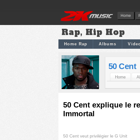
Home
Rap, Hip Hop
Home Rap
Albums
Vide
50 Cent
Home
A
50 Cent explique le r
Immortal
50 Cent veut privilégier le G Unit