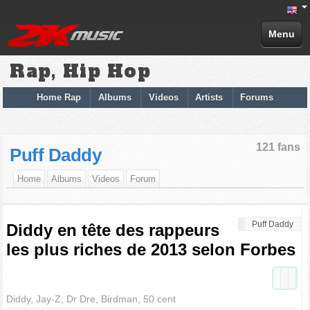
Menu
Rap, Hip Hop
Home Rap
Albums
Videos
Artists
Forums
121 fans
Puff Daddy
Home
Albums
Videos
Forum
Puff Daddy
Diddy en tête des rappeurs
les plus riches de 2013 selon Forbes
Diddy, Jay-Z, Dr Dre, Birdman, 50 cent