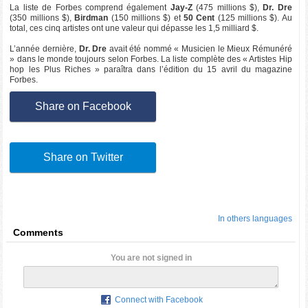
La liste de Forbes comprend également
Jay-Z
(475 millions $),
Dr. Dre
(350 millions $),
Birdman
(150 millions $) et
50 Cent
(125 millions $). Au
total, ces cinq artistes ont une valeur qui dépasse les 1,5 milliard $.
L’année dernière,
Dr. Dre
avait été nommé « Musicien le Mieux Rémunéré
» dans le monde toujours selon Forbes. La liste complète des « Artistes Hip
hop les Plus Riches » paraîtra dans l’édition du 15 avril du magazine
Forbes.
Share on Facebook
Share on Twitter
In others languages
Comments
You are not signed in
Connect with Facebook