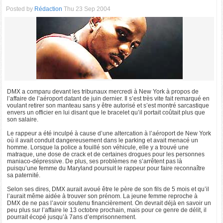
Posted by
Rédaction
Thu 23 Sep 2004
DMX a comparu devant les tribunaux mercredi à New York à propos de
l’affaire de l’aéroport datant de juin dernier. Il s’est très vite fait remarqué en
voulant retirer son manteau sans y être autorisé et s’est montré sarcastique
envers un officier en lui disant que le bracelet qu’il portait coûtait plus que
son salaire.
Le rappeur a été inculpé à cause d’une altercation à l’aéroport de New York
où il avait conduit dangereusement dans le parking et avait menacé un
homme. Lorsque la police a fouillé son véhicule, elle y a trouvé une
matraque, une dose de crack et de certaines drogues pour les personnes
maniaco-dépressive. De plus, ses problèmes ne s’arrêtent pas là
puisqu’une femme du Maryland poursuit le rappeur pour faire reconnaître
sa paternité.
Selon ses dires, DMX aurait avoué être le père de son fils de 5 mois et qu’il
l’aurait même aidée à trouver son prénom. La jeune femme reproche à
DMX de ne pas l’avoir soutenu financièrement. On devrait déjà en savoir un
peu plus sur l’affaire le 13 octobre prochain, mais pour ce genre de délit, il
pourrait écopé jusqu’à 7ans d’emprisonnement.