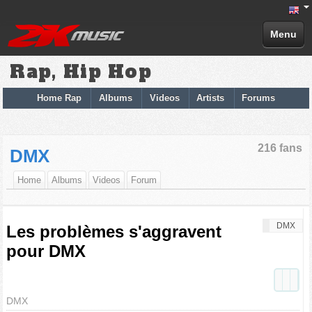
Menu
Rap, Hip Hop
Home Rap
Albums
Videos
Artists
Forums
216 fans
DMX
Home
Albums
Videos
Forum
DMX
Les problèmes s'aggravent
pour DMX
DMX