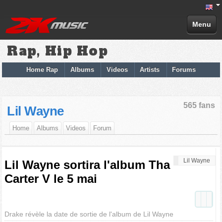
Menu
Rap, Hip Hop
Home Rap
Albums
Videos
Artists
Forums
565 fans
Lil Wayne
Home
Albums
Videos
Forum
Lil Wayne
Lil Wayne sortira l'album Tha
Carter V le 5 mai
Drake révèle la date de sortie de l'album de Lil Wayne