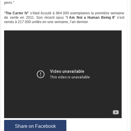
gens."
“
Tha Carter IV
” s’était écoulé à 964 000 exemplaires la première semaine
de vente en 2011. Son récent opus “
I Am Not a Human Being II
" s’est
vendu à 217 000 unités en une semaine, l’an dernier.
Share on Facebook