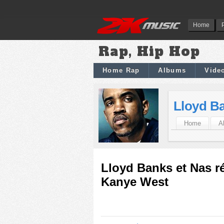
Home
Rap, Hip Hop
Home Rap
Albums
Vide
Lloyd B
Home
A
Lloyd Banks et Nas r
Kanye West