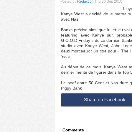
Posted by
Rédaction
Thu 30 Sep 2010
Lloy
Kanye West a décidé de le mettre s
avec Nas.
Banks précise ainsi que lui et le riva
featuring avec Kanye sur, proba
G.O.O.D Friday » de ce dernier. Bank
studio avec Kanye West, John Legend
deux morceaux : un titre pour « The H
Ye. »
Au début de ce mois, Kanye West a
dernier mérite de figurer dans le Top 
Le beef entre 50 Cent et Nas dure qu
Piggy Bank ».
Share on Facebook
Comments