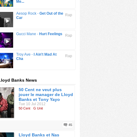
Me...
Aesop Rock -
Get Out of the
Rap
Car
Gucci Mane -
Hurt Feelings
Rap
Troy Ave -
I Ain't Mad At
Rap
Cha
Lloyd Banks News
50 Cent ne veut plus
jouer le manager de Lloyd
Banks et Tony Yayo
Tue 10 Jul 2012
50 Cent
G Unit
45
Lloyd Banks et Nas