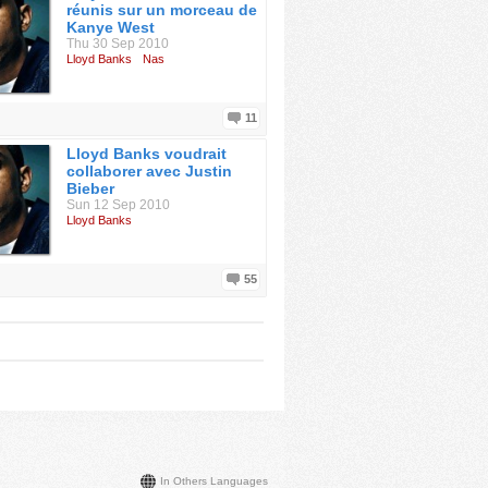
réunis sur un morceau de
Kanye West
Thu 30 Sep 2010
Lloyd Banks
Nas
11
Lloyd Banks voudrait
collaborer avec Justin
Bieber
Sun 12 Sep 2010
Lloyd Banks
55
In Others Languages