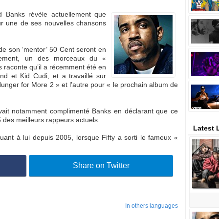
d Banks révèle actuellement que
ur une de ses nouvelles chansons
l de son ‘mentor’ 50 Cent seront en
blement, un des morceaux du «
s raconte qu’il a récemment été en
 et Kid Cudi, et a travaillé sur
unger for More 2 » et l’autre pour « le prochain album de
vait notamment complimenté Banks en déclarant que ce
5 des meilleurs rappeurs actuels.
Latest 
ant à lui depuis 2005, lorsque Fifty a sorti le fameux «
Share on Twitter
In others languages