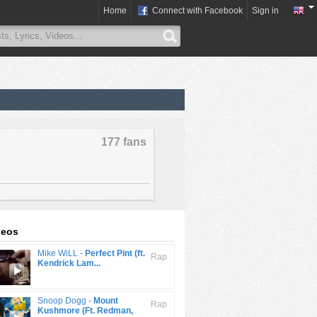
Home
Connect with Facebook
Sign in
177 fans
deos
Mike WiLL -
Perfect Pint (ft.
Rap
Kendrick Lam...
Snoop Dogg -
Mount
Rap
Kushmore (Ft. Redman,