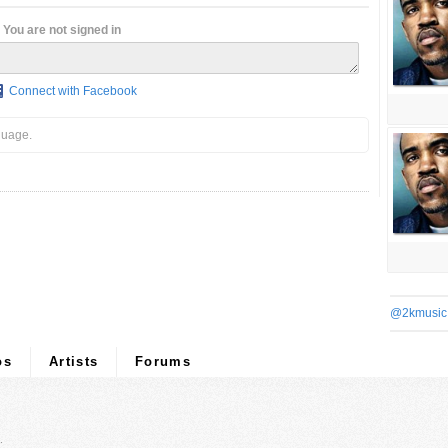
You are not signed in
Connect with Facebook
guage.
@2kmusic
os
Artists
Forums
.