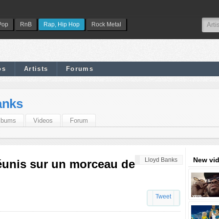
Pop
RnB
Rap, Hip Hop
Rock Metal
os
Artists
Forums
anks
lbums
Videos
Forum
New vi
Lloyd Banks
éunis sur un morceau de
Tweet