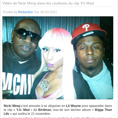
Vidéo de Nicki Minaj dans les coulisses du clip YU Mad
Posted by
Rédaction
Tue 18 Oct 2011
Nicki Minaj
s’est amusée à se déguiser en
Lil Wayne
pour apparaitre dans
le clip «
Y.U. Mad
» de
Birdman
, issu de son dernier album «
Bigga Than
Life
» qui sortira le 21 novembre.