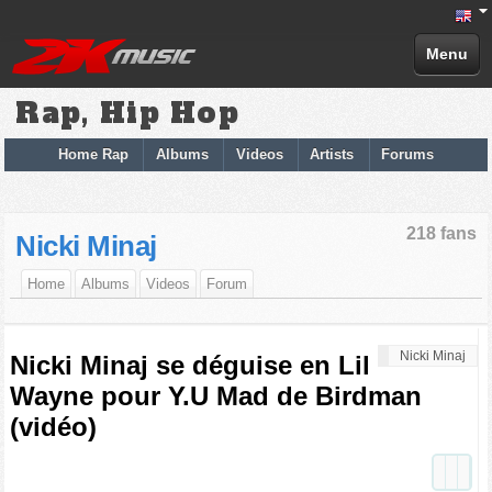
Menu
Rap, Hip Hop
Home Rap
Albums
Videos
Artists
Forums
218 fans
Nicki Minaj
Home
Albums
Videos
Forum
Nicki Minaj
Nicki Minaj se déguise en Lil
Wayne pour Y.U Mad de Birdman
(vidéo)