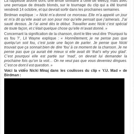
La rappeuse arbore donc une tenue similaire à celle de Weezy, mais avec
une perruque de dreads blonds, sur le tournage du clip qui a été tourné
vendredi 14 octobre, et qui devrait sortir dans les prochaines semaines.
Birdman explique :
« Nicki m’a donné ce morceau. Elle m’a appelé un jour
et m’a dit qu’elle avait un son pour moi qu’elle pensait que j’aimerais. J’ai
sauté dessus. Je l’ai aimé dès le début. Travailler avec Nicki c’est spécial
de toute façon, et c’était quelque chose qu’elle m’avait donné. »
Concernant la signification de la chanson, dont le titre veut dire ‘Pourquoi tu
es fou ?’, Lil Wayne explique :
« Honnêtement, je ne pense pas que
quelqu’un soit fou, c’est juste une façon de parler. Je pense que Nicki
trouvait que ça sonnait bien de dire ‘fou’ à ce moment de la chanson. Je ne
pense pas que ça aurait été mieux si elle avait dit ‘that’s why you glad’.
C’est pourquoi elle est partie sur ‘mad’, on devrait lui demander la
prochaine fois qu’on la voit… On ne veut pas que vous deveniez dingues.
C’est ce dont il est question. »
Voici la vidéo Nicki Minaj dans les coulisses du clip « Y.U. Mad » de
Birdman :