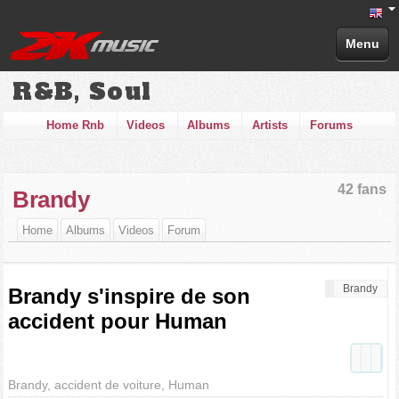
Menu
R&B, Soul
Home Rnb
Videos
Albums
Artists
Forums
42 fans
Brandy
Home
Albums
Videos
Forum
Brandy
Brandy s'inspire de son
accident pour Human
Brandy, accident de voiture, Human