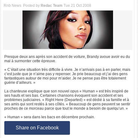
Rnb News
Posted by
Redac Team
Tue 21 Oct 2008
Presque deux ans après son accident de voiture, Brandy avoue avoir eu du
mal à surmonter cette épreuve.
« C’était une situation très difficile à vivre. Je n’arrivais pas à en parler, mais
c’est juste que je n’aime pas y repenser. Je prie beaucoup et j’ai des gens
fantastiques autour de moi pour m’aider. Je ne pense pas être totalement
guérie d’ailleurs. »
La chanteuse explique que son nouvel opus « Human » est très inspiré de
ses hauts et ses bas. Certaines chansons évoquent son accident et ses
problèmes judiciaires. « Right Here (Departed) » est dédié à sa famille et à
ses amis qui sont restés à ses côtés. « Beaucoup de gens peuvent se sentir
proches de ce morceau parce que tout le monde a besoin de quelqu’un. »
« Human » sera dans les bacs en décembre prochain.
Share on Facebook