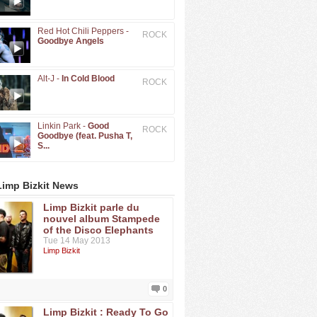
Red Hot Chili Peppers -
ROCK
Goodbye Angels
Alt-J -
In Cold Blood
ROCK
Linkin Park -
Good
ROCK
Goodbye (feat. Pusha T,
S...
Limp Bizkit News
Limp Bizkit parle du
nouvel album Stampede
of the Disco Elephants
Tue 14 May 2013
Limp Bizkit
0
Limp Bizkit : Ready To Go