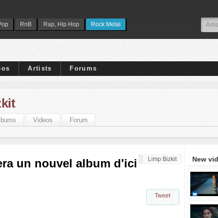
Pop
RnB
Rap, Hip Hop
Rock Metal
eos
Artists
Forums
kit
lbums
Videos
Forum
New vi
Limp Bizkit
era un nouvel album d'ici
Tweet