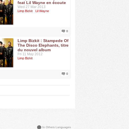
feat Lil Wayne en écoute
Wed 27 Mar 2013
Limp Bizkit
Lil Wayne
0
Limp Bizkit : Stampede Of
The Disco Elephants, titre
du nouvel album
Fri 11 May 2012
Limp Bizkit
0
In Others Languages