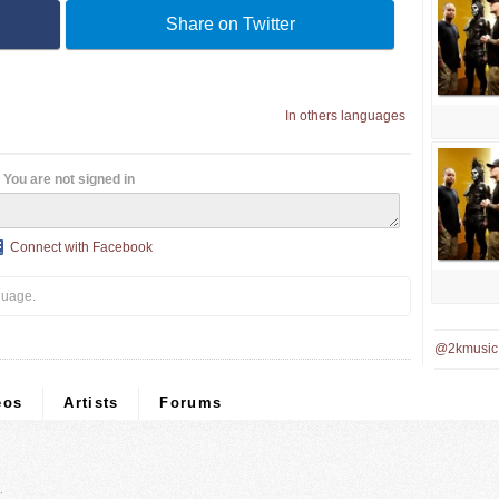
Share on Twitter
In others languages
You are not signed in
Connect with Facebook
guage.
@2kmusic
eos
Artists
Forums
.