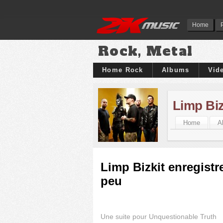
Home
Rock, Metal
Home Rock
Albums
Vid
Limp Biz
Home
A
Limp Bizkit enregistr
peu
Une suite pour Unquestionable Truth