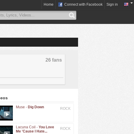
Home
Connect with Facebook
Sign in
26 fans
deos
Muse -
Dig Down
ROCK
Lacuna Coil -
You Love
ROCK
Me 'Cause I Hate...