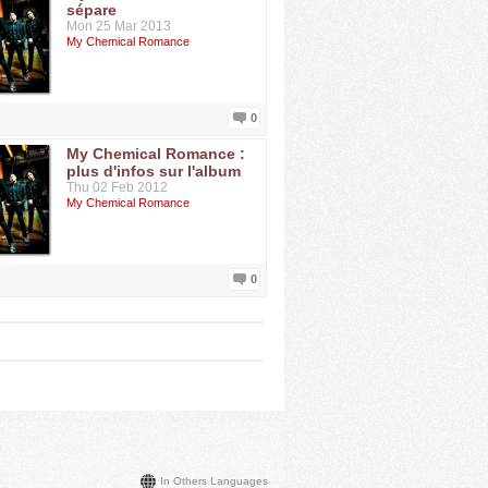
sépare
Mon 25 Mar 2013
My Chemical Romance
0
My Chemical Romance :
plus d'infos sur l'album
Thu 02 Feb 2012
My Chemical Romance
0
In Others Languages