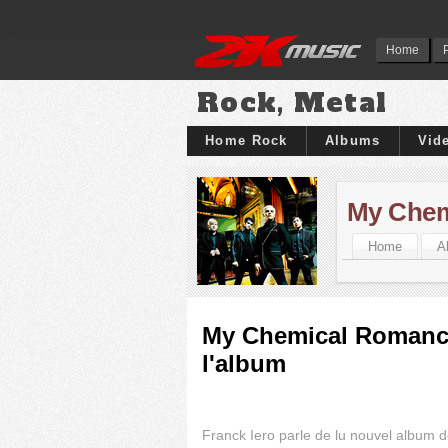
Home
Rock, Metal
Home Rock
Albums
Vid
My Chem
Home
A
My Chemical Romance 
l'album
Franck Iero parle de lu nouvel albu