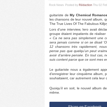
Rock News
Posted by
Rédaction
Thu 02 Fe
guitariste de
My Chemical Romanc
les chansons de leur nouvel album, qu
The True Lives Of The Fabulous Killjo
Lors d’une interview, Iero avait décl
groupe étaient impatients de réaliser 
« Ca ne sera pas simplement une co
sera jamais comme si on se disait ‘O
12 chansons très rapidement, nous 
pense pas que quelqu’un peut vraimen
avoir d’arrière pensée. En tout cas, n
suis content parce que ce sont mes e
Le guitariste nous a également appri
d’enregistrer leur cinquième album, p
souhaitaient, car autrement cela leur
Quoiqu’il en soit, le nouvel album 
même.
Share on Facebook