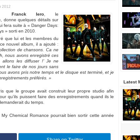
b 2012
Franck Iero
, le
e
, donne quelques détails sur
i fera suite à « Danger Days:
ys » sorti en 2010.
aré que lui et les membres du
ce nouvel album, il a ajouté :
llection de chansons. Ca ne
h, nous avons enregistré ces
allons les diffuser !’ Je ne
t le faire de nos jours sans
ous avons pris notre temps et le disque est terminé, et je
nregistrements préférés. »
Latest
s que le groupe avait construit leur propre studio afin
our qu’ils puissent faire des enregistrements quand ils le
 demanderait du temps.
de My Chemical Romance pourrait bien sortir cette année
Share on Twitter