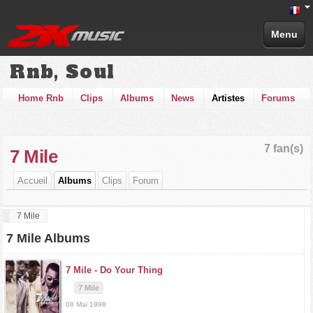
Menu
Rnb, Soul
Home Rnb
Clips
Albums
News
Artistes
Forums
7 fan(s)
7 Mile
Accueil
Albums
Clips
Forum
7 Mile
7 Mile Albums
7 Mile -
Do Your Thing
7 Mile
08 Mai 1998