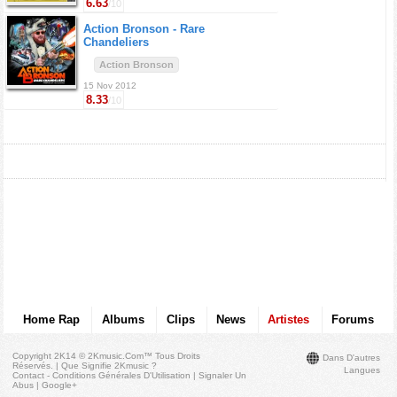
6.63
/10
Action Bronson -
Rare
Chandeliers
Action Bronson
15 Nov 2012
8.33
/10
Home Rap
Albums
Clips
News
Artistes
Forums
Copyright 2K14 © 2Kmusic.com™
Tous Droits
Dans D'autres
Réservés
. |
Que Signifie 2Kmusic ?
Langues
Contact - Conditions Générales D'Utilisation
|
Signaler Un
Abus
|
Google+