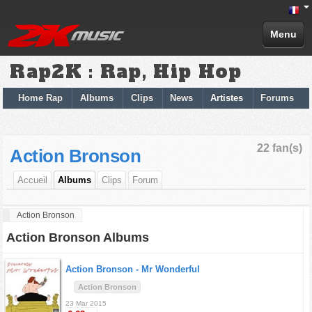
Menu
Rap2K : Rap, Hip Hop
Home Rap
Albums
Clips
News
Artistes
Forums
22 fan(s)
Action Bronson
Accueil
Albums
Clips
Forum
Action Bronson
Action Bronson Albums
Action Bronson -
Mr Wonderful
Action Bronson
23 Mar 2015