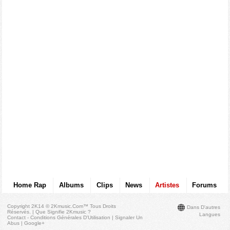
Home Rap
Albums
Clips
News
Artistes
Forums
Copyright 2K14 © 2Kmusic.com™
Tous Droits
Dans D'autres
Réservés
. |
Que Signifie 2Kmusic ?
Langues
Contact - Conditions Générales D'Utilisation
|
Signaler Un
Abus
|
Google+