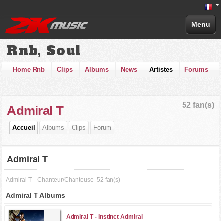
Menu
Rnb, Soul
Home Rnb
Clips
Albums
News
Artistes
Forums
52 fan(s)
Admiral T
Accueil
Albums
Clips
Forum
Admiral T
Admiral T
Chanteur/Chanteuse
52 fan(s)
Admiral T Albums
Admiral T -
Instinct Admiral