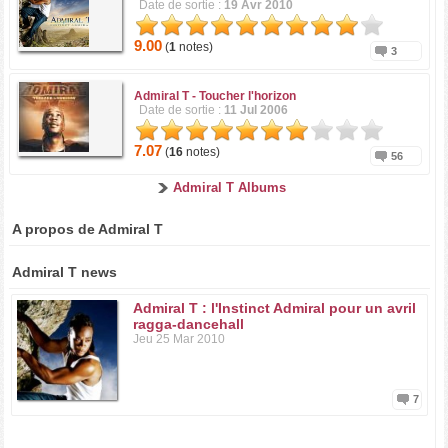
Date de sortie :
19 Avr 2010
9.00
(
1
notes)
3
Admiral T -
Toucher l'horizon
Date de sortie :
11 Jul 2006
7.07
(
16
notes)
56
Admiral T Albums
A propos de Admiral T
Admiral T news
Admiral T : l'Instinct Admiral pour un avril
ragga-dancehall
Jeu 25 Mar 2010
7