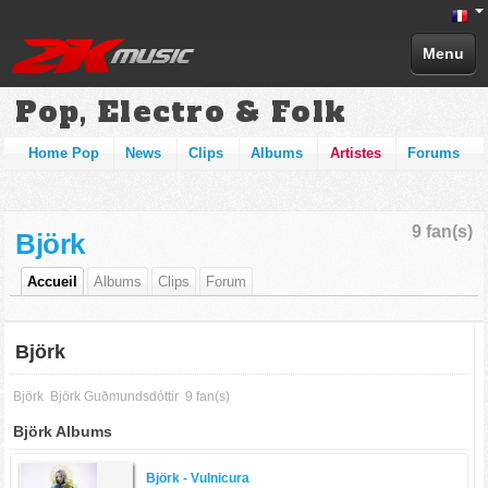
Menu
Pop, Electro & Folk
Home Pop
News
Clips
Albums
Artistes
Forums
9 fan(s)
Björk
Accueil
Albums
Clips
Forum
Björk
Björk
Björk Guðmundsdóttir
9 fan(s)
Björk Albums
Björk -
Vulnicura