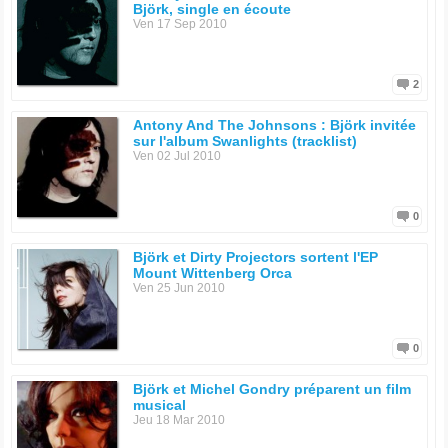
Björk, single en écoute
Ven 17 Sep 2010
2
Antony And The Johnsons : Björk invitée
sur l'album Swanlights (tracklist)
Ven 02 Jul 2010
0
Björk et Dirty Projectors sortent l'EP
Mount Wittenberg Orca
Ven 25 Jun 2010
0
Björk et Michel Gondry préparent un film
musical
Jeu 18 Mar 2010