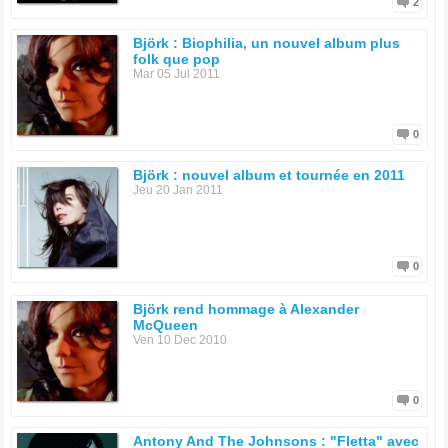
2
Björk : Biophilia, un nouvel album plus
folk que pop
Mar 05 Jul 2011
0
Björk : nouvel album et tournée en 2011
Jeu 20 Jan 2011
0
Björk rend hommage à Alexander
McQueen
Ven 10 Dec 2010
0
Antony And The Johnsons : "Fletta" avec