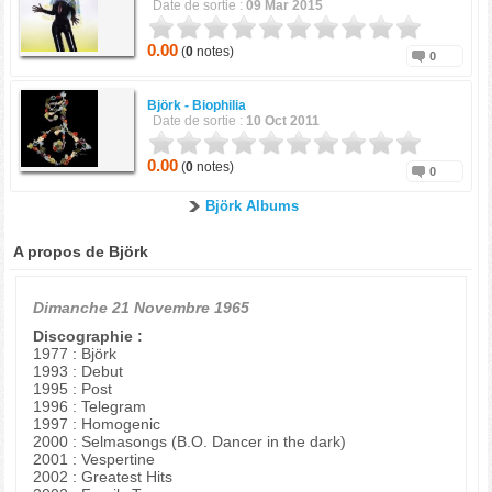
Date de sortie :
09 Mar 2015
0.00
(
0
notes)
0
Björk -
Biophilia
Date de sortie :
10 Oct 2011
0.00
(
0
notes)
0
Björk Albums
A propos de Björk
Dimanche 21 Novembre 1965
Discographie :
1977 : Björk
1993 : Debut
1995 : Post
1996 : Telegram
1997 : Homogenic
2000 : Selmasongs (B.O. Dancer in the dark)
2001 : Vespertine
2002 : Greatest Hits