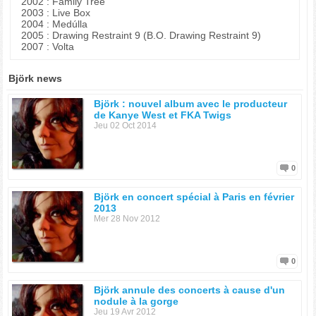
2002 : Family Tree
2003 : Live Box
2004 : Medúlla
2005 : Drawing Restraint 9 (B.O. Drawing Restraint 9)
2007 : Volta
Björk news
Björk : nouvel album avec le producteur
de Kanye West et FKA Twigs
Jeu 02 Oct 2014
0
Björk en concert spécial à Paris en février
2013
Mer 28 Nov 2012
0
Björk annule des concerts à cause d'un
nodule à la gorge
Jeu 19 Avr 2012