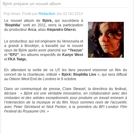
Björk prépare un nouvel album
Pop News
Posté par
Rédaction
Jeu 02 Oct 2014
Le nouvel album de
Björk,
qui succédera à
“
Biophilia
” sorti en 2011, verra la participation
du producteur
Arca
, alias
Alejandro Ghersi.
Le producteur, qui est originaire du Venezuela et
a grandi à Brooklyn, a travaillé sur le nouvel
opus de Björk après avoir planché sur
“Yeezus
”
et
“EP2”
, les albums respectifs de
Kanye West
et
FKA Twigs.
En attendant la sortie de ce LP, les fans peuvent visionner un film du
concert de la chanteuse, intitulé «
Björk: Biophilia Live
», qui sera diffusé
au Odeon West End de Londres le 9 octobre.
Dans un communiqué de presse, Clare Stewart, la directrice du festival,
déclare : «
Björk est une véritable innovatrice, en collaboration avec des
cinéastes et des artistes exceptionnels pour produire un travail enivrant à
l’intersection de la musique et du film. Nous sommes ravis de l'accueillir,
avec Peter Strickland et Nick Fenton, à la première du BFI London Film
Festival du Royaume Uni. »