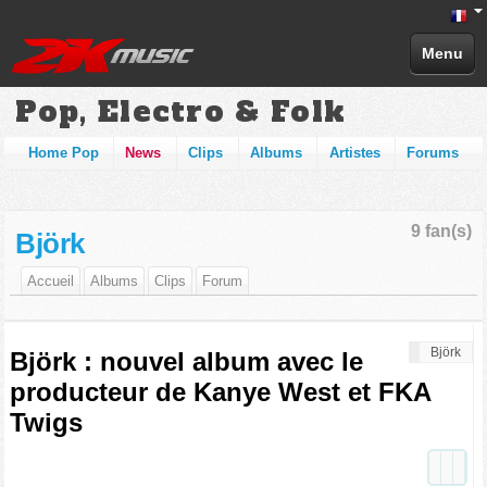
Menu
Pop, Electro & Folk
Home Pop
News
Clips
Albums
Artistes
Forums
9 fan(s)
Björk
Accueil
Albums
Clips
Forum
Björk
Björk : nouvel album avec le
producteur de Kanye West et FKA
Twigs