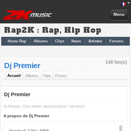
Menu
Rap2K : Rap, Hip Hop
Home Rap
Albums
Clips
News
Artistes
Forums
148 fan(s)
Dj Premier
Accueil
Albums
Clips
Forum
Dj Premier
Dj Premier
Chris Martin
Musicproducer
148 fan(s)
A propos de Dj Premier
Vendredi 2 Mai 1969