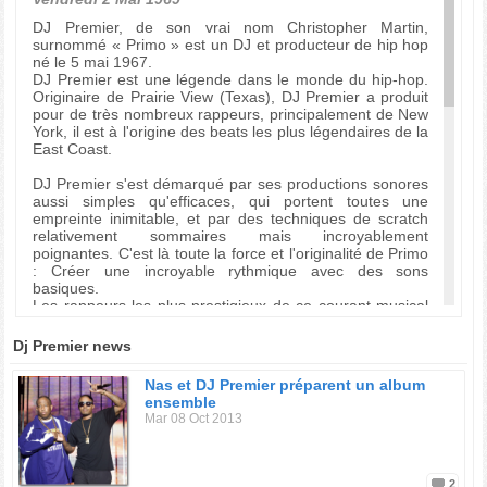
DJ Premier, de son vrai nom Christopher Martin,
surnommé « Primo » est un DJ et producteur de hip hop
né le 5 mai 1967.
DJ Premier est une légende dans le monde du hip-hop.
Originaire de Prairie View (Texas), DJ Premier a produit
pour de très nombreux rappeurs, principalement de New
York, il est à l'origine des beats les plus légendaires de la
East Coast.
DJ Premier s'est démarqué par ses productions sonores
aussi simples qu'efficaces, qui portent toutes une
empreinte inimitable, et par des techniques de scratch
relativement sommaires mais incroyablement
poignantes. C'est là toute la force et l'originalité de Primo
: Créer une incroyable rythmique avec des sons
basiques.
Les rappeurs les plus prestigieux de ce courant musical
new-yorkais ont tous travaillé avec DJ Premier : Nas,
KRS-One, Crooklyn Dodgers, Jay-Z, Afu-Ra...
Dj Premier news
DJ Premier a aussi fondé avec Guru, un rappeur de
Nas et DJ Premier préparent un album
Boston, un groupe de légende du Hip Hop, Gang Starr
ensemble
qui en cinq albums s'est imposé comme un des groupes
Mar 08 Oct 2013
de rap les plus reconnus de la planète, et un duo à la
longévité exceptionnelle et à l'authenticité totale. Lors
des shows ou Gang Starr se produisait, le duo entre
Guru et Primo reflétait plus que jamais la symbiose du DJ
2