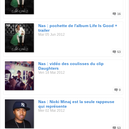
16
Nas : pochette de l'album Life Is Good +
trailer
Mar 05 Jun 2012
53
Nas : vidéo des coulisses du clip
Daughters
Ven 18 Mai 2012
0
Nas : Nicki Minaj est la seule rappeuse
qui représente
Mer 02 Mai 2012
53