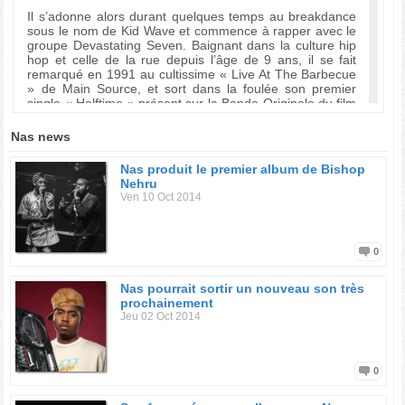
Il s’adonne alors durant quelques temps au breakdance
sous le nom de Kid Wave et commence à rapper avec le
groupe Devastating Seven. Baignant dans la culture hip
hop et celle de la rue depuis l’âge de 9 ans, il se fait
remarqué en 1991 au cultissime « Live At The Barbecue
» de Main Source, et sort dans la foulée son premier
single « Halftime » présent sur la Bande Originale du film
Zebrahead. Ces prestations lui vaudra la comparaison
avec la légende du hip hop new-yorkais de l’époque :
Nas news
Rakim.
Nas produit le premier album de Bishop
Après avoir signé son premier contrat avec la maison de
Nehru
disque "Columbia Records", Nas rentre en studio pour y
Ven 10 Oct 2014
préparer son premier album solo. Il bénéficie de
productions de producteurs renommés tels que Pete
Rock Dj Premier, Large Professor...
L’attente de l'album du nouveau phénomène New yorkais
0
ne sera pas vaine. Et en avril 1994, l'album est enfin
terminé. C’est sans grande surprise qu' « Illmatic »
Nas pourrait sortir un nouveau son très
connait un véritable succès, en raison de l’engouement,
prochainement
pour ce jeune artiste, de l'ensemble de la communauté
Jeu 02 Oct 2014
hip hop de New-yorkaise. Ne tombant pas dans les
clichés du rap gangsta, les rimes de Nas donnent une
vision nouvelle, quasi-cinématographique, des ghettos de
la côte Est, en y ressortant tout l’atmosphère et les
0
parfums de ces quartiers. A cela s'ajoute une véritable
culture de la rue, mais aussi de la littérature, et ceux