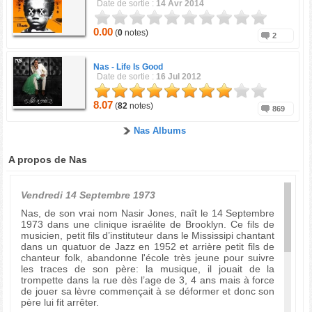
Date de sortie :
14 Avr 2014
0.00
(
0
notes)
2
Nas -
Life Is Good
Date de sortie :
16 Jul 2012
8.07
(
82
notes)
869
Nas Albums
A propos de Nas
Vendredi 14 Septembre 1973
Nas, de son vrai nom Nasir Jones, naît le 14 Septembre
1973 dans une clinique israélite de Brooklyn. Ce fils de
musicien, petit fils d’instituteur dans le Mississipi chantant
dans un quatuor de Jazz en 1952 et arrière petit fils de
chanteur folk, abandonne l'école très jeune pour suivre
les traces de son père: la musique, il jouait de la
trompette dans la rue dès l’age de 3, 4 ans mais à force
de jouer sa lèvre commençait à se déformer et donc son
père lui fit arrêter.