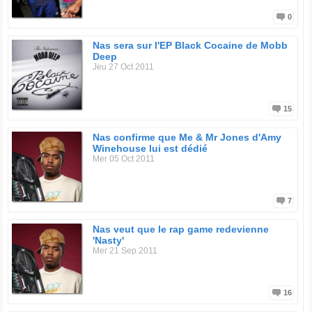
0
Nas sera sur l'EP Black Cocaine de Mobb
Deep
Jeu 27 Oct 2011
15
Nas confirme que Me & Mr Jones d'Amy
Winehouse lui est dédié
Mer 05 Oct 2011
7
Nas veut que le rap game redevienne
'Nasty'
Mer 21 Sep 2011
16