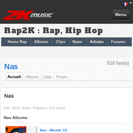
Menu
Rap2K : Rap, Hip Hop
Home Rap
Albums
Clips
News
Artistes
Forums
510 fan(s)
Nas
Accueil
Albums
Clips
Forum
Nas
Nas
Nasir Jones
Rappeur
510 fan(s)
Nas Albums
Nas -
Illmatic XX