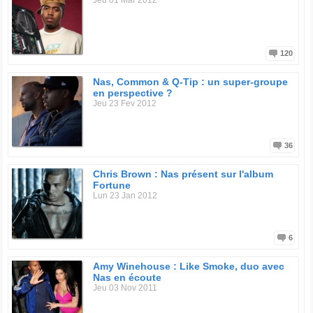
Jeu 01 Mar 2012
120
Nas, Common & Q-Tip : un super-groupe
en perspective ?
Jeu 23 Fev 2012
36
Chris Brown : Nas présent sur l'album
Fortune
Lun 23 Jan 2012
6
Amy Winehouse : Like Smoke, duo avec
Nas en écoute
Jeu 03 Nov 2011