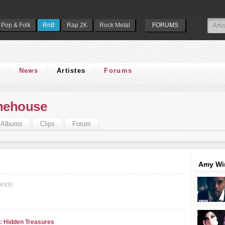
Pop & Folk
RnB
Rap 2K
Rock Metal
FORUMS
s
News
Artistes
Forums
nehouse
Albums
Clips
Forum
Amy Wi
an(s)
: Hidden Treasures