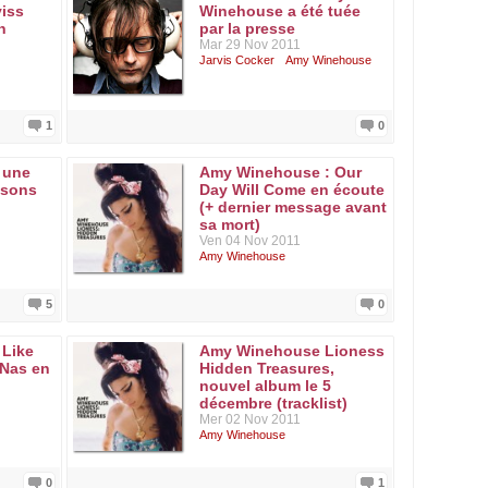
viss
Winehouse a été tuée
n
par la presse
Mar 29 Nov 2011
Jarvis Cocker
Amy Winehouse
1
0
 une
Amy Winehouse : Our
nsons
Day Will Come en écoute
(+ dernier message avant
sa mort)
Ven 04 Nov 2011
Amy Winehouse
5
0
 Like
Amy Winehouse Lioness
 Nas en
Hidden Treasures,
nouvel album le 5
décembre (tracklist)
Mer 02 Nov 2011
Amy Winehouse
0
1