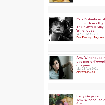
Pete Doherty expl
reprise Tears Dry
Their Own d'Amy
Winehouse
Ven 02 Sep 2011
Pete Doherty
Amy Win
Amy Winehouse n
pas morte d'over
drogues
Mar 23 Aou 2011
Amy Winehouse
Lady Gaga veut j
Amy Winehouse 
film