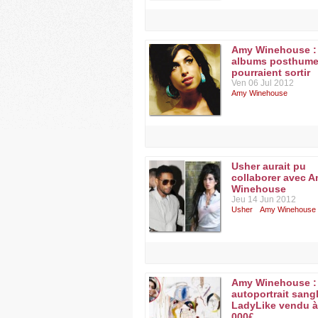
Amy Winehouse :
albums posthum
pourraient sortir
Ven 06 Jul 2012
Amy Winehouse
Usher aurait pu
collaborer avec 
Winehouse
Jeu 14 Jun 2012
Usher
Amy Winehouse
Amy Winehouse :
autoportrait sang
LadyLike vendu à
000£