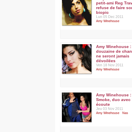
petit-ami Reg Tra
refuse de faire so
biopic
Lun 05 Dec 2011
Amy Winehouse
Amy Winehouse :
douzaine de cha
ne seront jamais
dévoilées
Ven 18 Nov 2011
Amy Winehouse
Amy Winehouse :
Smoke, duo avec
écoute
Jeu 03 Nov 2011
Amy Winehouse
Nas