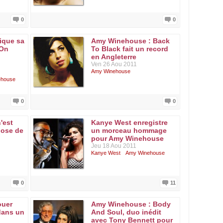
0
0
ique sa
Amy Winehouse : Back
 On
To Black fait un record
en Angleterre
Ven 26 Aou 2011
Amy Winehouse
ehouse
0
0
'est
Kanye West enregistre
dose de
un morceau hommage
pour Amy Winehouse
Jeu 18 Aou 2011
Kanye West
Amy Winehouse
0
11
ouer
Amy Winehouse : Body
dans un
And Soul, duo inédit
avec Tony Bennett pour