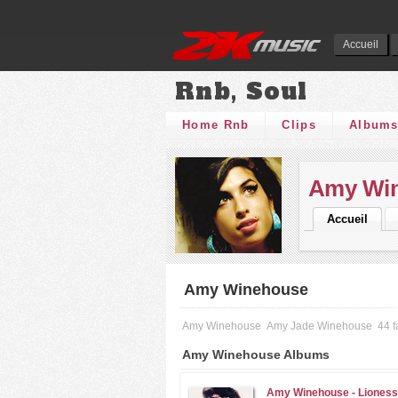
Accueil
Rnb, Soul
Home Rnb
Clips
Album
Amy Wi
Accueil
Amy Winehouse
Amy Winehouse
Amy Jade Winehouse
44 f
Amy Winehouse Albums
Amy Winehouse -
Lioness