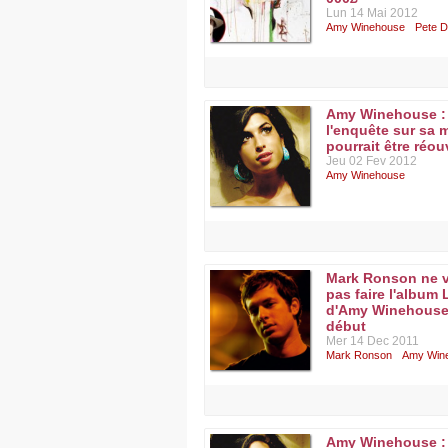
Lun 14 Mai 2012
Amy Winehouse
Pete D
Amy Winehouse :
l'enquête sur sa 
pourrait être réou
Jeu 02 Fev 2012
Amy Winehouse
Mark Ronson ne v
pas faire l'album
d'Amy Winehouse
début
Mer 14 Dec 2011
Mark Ronson
Amy Win
Amy Winehouse :