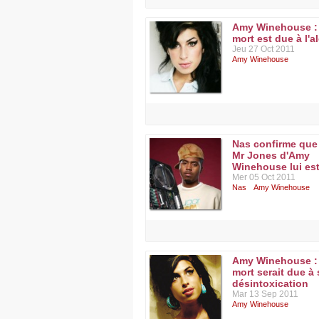
Amy Winehouse :
mort est due à l'a
Jeu 27 Oct 2011
Amy Winehouse
Nas confirme que
Mr Jones d'Amy
Winehouse lui est
Mer 05 Oct 2011
Nas
Amy Winehouse
Amy Winehouse :
mort serait due à 
désintoxication
Mar 13 Sep 2011
Amy Winehouse