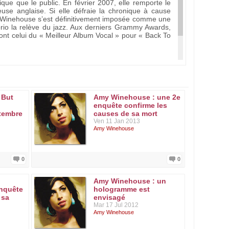
tique que le public. En février 2007, elle remporte le
euse anglaise. Si elle défraie la chronique à cause
my Winehouse s’est définitivement imposée comme une
 brio la relève du jazz. Aux derniers Grammy Awards,
ont celui du « Meilleur Album Vocal » pour « Back To
 But
Amy Winehouse : une 2e
enquête confirme les
tembre
causes de sa mort
Ven 11 Jan 2013
Amy Winehouse
0
0
Amy Winehouse : un
enquête
hologramme est
 sa
envisagé
Mar 17 Jul 2012
Amy Winehouse