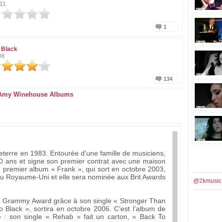
11
1
 Black
06
134
Amy Winehouse Albums
eterre en 1983. Entourée d’une famille de musiciens,
0 ans et signe son premier contrat avec une maison
n premier album « Frank », qui sort en octobre 2003,
 au Royaume-Uni et elle sera nominée aux Brit Awards
@2kmusic
n Grammy Award grâce à son single « Stronger Than
Black », sortira en octobre 2006. C’est l’album de
: son single « Rehab » fait un carton, « Back To