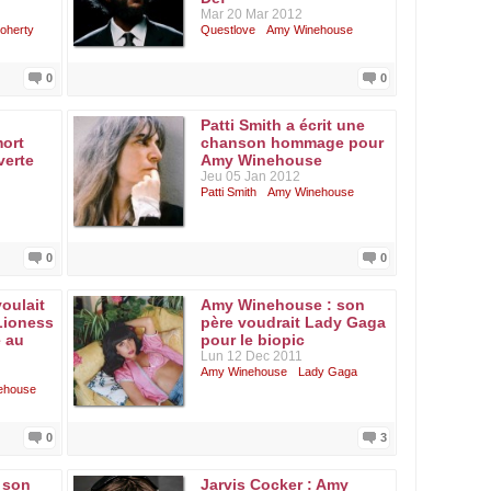
Mar 20 Mar 2012
oherty
Questlove
Amy Winehouse
0
0
Patti Smith a écrit une
mort
chanson hommage pour
verte
Amy Winehouse
Jeu 05 Jan 2012
Patti Smith
Amy Winehouse
0
0
oulait
Amy Winehouse : son
 Lioness
père voudrait Lady Gaga
 au
pour le biopic
Lun 12 Dec 2011
Amy Winehouse
Lady Gaga
ehouse
0
3
 son
Jarvis Cocker : Amy