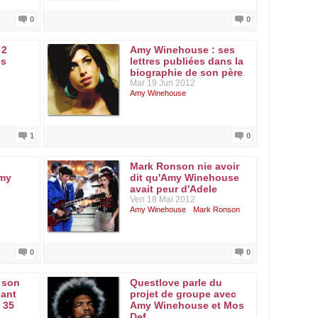
0
0
 2
Amy Winehouse : ses
es
lettres publiées dans la
biographie de son père
Mar 19 Jun 2012
Amy Winehouse
1
0
Mark Ronson nie avoir
Amy
dit qu'Amy Winehouse
avait peur d'Adele
Ven 18 Mai 2012
Amy Winehouse
Mark Ronson
0
0
 son
Questlove parle du
lant
projet de groupe avec
 35
Amy Winehouse et Mos
Def