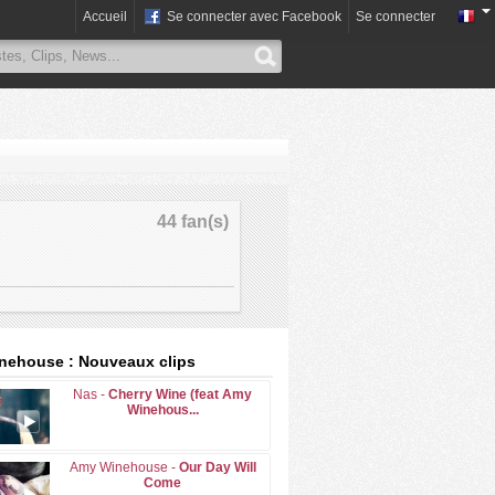
Accueil
Se connecter avec Facebook
Se connecter
44 fan(s)
nehouse : Nouveaux clips
Nas -
Cherry Wine (feat Amy
Winehous...
Amy Winehouse -
Our Day Will
Come