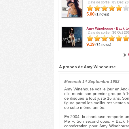
Date de sortie :
05 Dec 20
5.00
(
1
notes)
Amy Winehouse -
Back to
Date de sortie :
30 Oct 20
9.19
(
74
notes)
A propos de Amy Winehouse
Mercredi 14 Septembre 1983
Amy Winehouse voit le jour en Angl
elle monte son premier groupe à 1
de disques à tout juste 16 ans. So
figure parmi les meilleures ventes
de cette même année.
En 2004, la chanteuse remporte u
Me ». Son second opus, « Back To 
consécration pour Amy Winehouse 