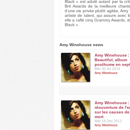
Black » est adulé autant par la cri
Brit Awards de la meilleure chant
d’une vie privée plutôt agitée, A
artiste de talent, qui assure avec
elle a raflé cinq Grammy Awards, d
Black ».
Discographie :
2003 : Frank
Amy Winehouse news
2006 : Back To Black
Amy Winehouse :
Beautiful, album
posthume en sep
Mer 30 Jul 2014
Amy Winehouse
Amy Winehouse :
réouverture de l'
sur les causes de
mort
Mar 18 Dec 2012
Amy Winehouse