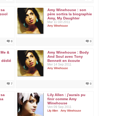
 sa
Amy Winehouse : son
lcool
père sortira la biographie
Amy, My Daughter
Mar 11 Oct 2011
Amy Winehouse
0
0
 Me &
Amy Winehouse : Body
And Soul avec Tony
 dédié
Bennett en écoute
Mer 14 Sep 2011
Amy Winehouse
7
0
 sa
Lily Allen : j'aurais pu
sa
finir comme Amy
Winehouse
Ven 09 Sep 2011
Lily Allen
Amy Winehouse