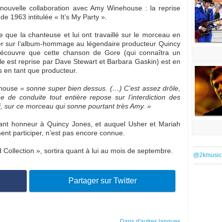
nouvelle collaboration avec Amy Winehouse : la reprise
e 1963 intitulée « It’s My Party ».
le que la chanteuse et lui ont travaillé sur le morceau en
urer sur l’album-hommage au légendaire producteur Quincy
écouvre que cette chanson de Gore (qui connaîtra un
le est reprise par Dave Stewart et Barbara Gaskin) est en
s en tant que producteur.
ehouse
« sonne super bien dessus. (…) C’est assez drôle,
ne de conduite tout entière repose sur l’interdiction des
s-ci, sur ce morceau qui sonne pourtant très Amy. »
ant honneur à Quincy Jones, et auquel Usher et Mariah
ent participer, n’est pas encore connue.
ollection », sortira quant à lui au mois de septembre.
@2kmusic
Partager sur Twitter
Dans d'autres langues