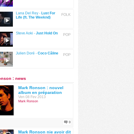
Lana Del Rey -
Lust For
FOLK
Life (ft. The Weeknd)
Steve Aoki -
Just Hold On
POP
Julien Doré -
Coco Câline
POP
onson : news
Mark Ronson : nouvel
album en préparation
Ven 08 Fev 2013
Mark Ronson
0
Mark Ronson nie avoir dit