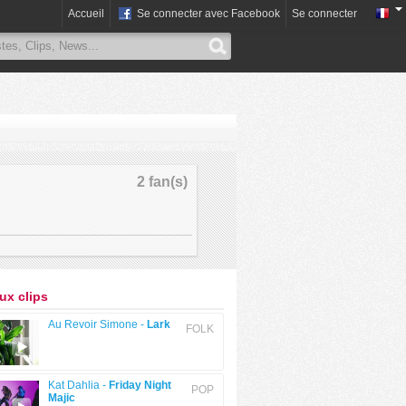
Accueil
Se connecter avec Facebook
Se connecter
2 fan(s)
x clips
Au Revoir Simone -
Lark
FOLK
Kat Dahlia -
Friday Night
POP
Majic