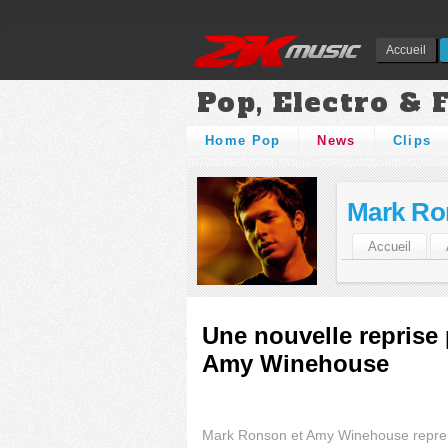
Accueil
Pop, Electro & 
Home Pop
News
Clips
Mark Ro
Accueil
Une nouvelle reprise
Amy Winehouse
Mark Ronson et Amy Winehouse repre