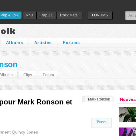
Pop & Folk
RnB
Rap 2K
Rock Metal
FORUMS
Folk
Albums
Artistes
Forums
nson
Albums
Clips
Forum
Nouveau
Mark Ronson
 pour Mark Ronson et
Tweet
nnent Quincy Jones