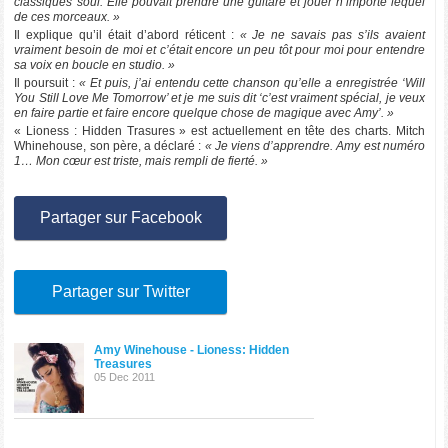
classiques soul. Elle pouvait prendre une guitare et jouer n’importe lequel
de ces morceaux. »
Il explique qu’il était d’abord réticent :
« Je ne savais pas s’ils avaient
vraiment besoin de moi et c’était encore un peu tôt pour moi pour entendre
sa voix en boucle en studio. »
Il poursuit :
« Et puis, j’ai entendu cette chanson qu’elle a enregistrée ‘Will
You Still Love Me Tomorrow’ et je me suis dit ‘c’est vraiment spécial, je veux
en faire partie et faire encore quelque chose de magique avec Amy’. »
« Lioness : Hidden Trasures » est actuellement en tête des charts. Mitch
Whinehouse, son père, a déclaré :
« Je viens d’apprendre. Amy est numéro
1… Mon cœur est triste, mais rempli de fierté. »
Partager sur Facebook
Partager sur Twitter
Amy Winehouse - Lioness: Hidden
Treasures
05 Dec 2011