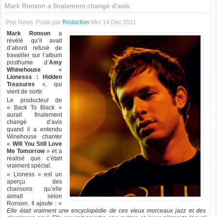
Mark Ronson a finalement changé d'avis
Pop News
Posté par
Rédaction
Mer 14 Dec 2011
Mark Ronson
a
révélé qu’il avait
d’abord refusé de
travailler sur l’album
posthume d’
Amy
Whinehouse
«
Lionesss : Hidden
Treasures
», qui
vient de sortir.
Le producteur de
« Back To Black »
aurait finalement
changé d’avis
quand il a entendu
Winehouse chanter
«
Will You Still Love
Me Tomorrow
» et a
réalisé que c’était
vraiment spécial.
« Lioness » est un
aperçu des
chansons qu’elle
aimait selon
Ronson. Il ajoute :
«
Elle était vraiment une encyclopédie de ces vieux morceaux jazz et des