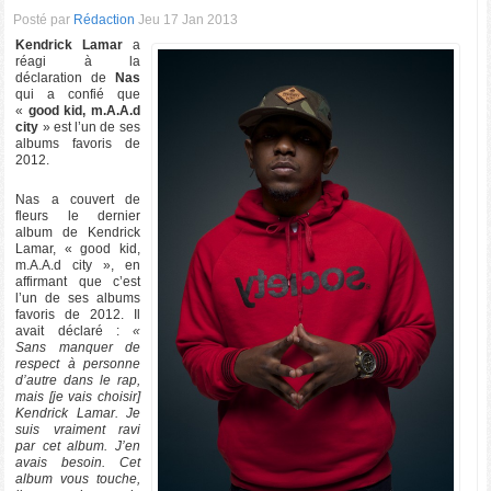
Posté par
Rédaction
Jeu 17 Jan 2013
Kendrick Lamar
a
réagi à la
déclaration de
Nas
qui a confié que
«
good kid, m.A.A.d
city
» est l’un de ses
albums favoris de
2012.
Nas a couvert de
fleurs le dernier
album de Kendrick
Lamar, « good kid,
m.A.A.d city », en
affirmant que c’est
l’un de ses albums
favoris de 2012. Il
avait déclaré :
«
Sans manquer de
respect à personne
d’autre dans le rap,
mais [je vais choisir]
Kendrick Lamar. Je
suis vraiment ravi
par cet album. J’en
avais besoin. Cet
album vous touche,