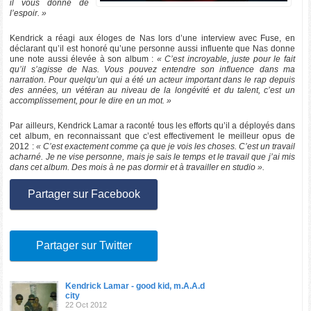
il vous donne de
l’espoir. »
Kendrick a réagi aux éloges de Nas lors d’une interview avec Fuse, en
déclarant qu’il est honoré qu’une personne aussi influente que Nas donne
une note aussi élevée à son album :
« C’est incroyable, juste pour le fait
qu’il s’agisse de Nas. Vous pouvez entendre son influence dans ma
narration. Pour quelqu’un qui a été un acteur important dans le rap depuis
des années, un vétéran au niveau de la longévité et du talent, c’est un
accomplissement, pour le dire en un mot. »
Par ailleurs, Kendrick Lamar a raconté tous les efforts qu’il a déployés dans
cet album, en reconnaissant que c’est effectivement le meilleur opus de
2012 :
« C’est exactement comme ça que je vois les choses. C’est un travail
acharné. Je ne vise personne, mais je sais le temps et le travail que j’ai mis
dans cet album. Des mois à ne pas dormir et à travailler en studio ».
Partager sur Facebook
Partager sur Twitter
Kendrick Lamar - good kid, m.A.A.d
city
22 Oct 2012