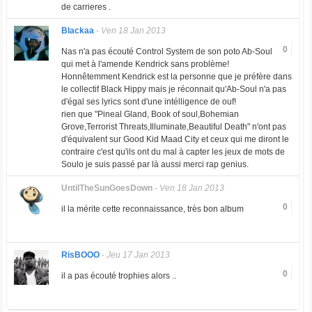
de carrieres .
Blackaa
-
Ven 18 Jan 2013
0
Nas n'a pas écouté Control System de son poto Ab-Soul
qui met à l'amende Kendrick sans problème!
Honnêtemment Kendrick est la personne que je préfère dans
le collectif Black Hippy mais je réconnait qu'Ab-Soul n'a pas
d'égal ses lyrics sont d'une intélligence de ouf!
rien que "Pineal Gland, Book of soul,Bohemian
Grove,Terrorist Threats,Illuminate,Beautiful Death" n'ont pas
d'équivalent sur Good Kid Maad City et ceux qui me diront le
contraire c'est qu'ils ont du mal à capter les jeux de mots de
Soulo je suis passé par là aussi merci rap genius.
UntilTheSunGoesDown
-
Ven 18 Jan 2013
0
il la mérite cette reconnaissance, très bon album
RisBOOO
-
Jeu 17 Jan 2013
0
il a pas écouté trophies alors ..