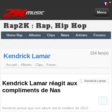
Menu
Rap2K : Rap, Hip Hop
Home Rap
Albums
Clips
News
Artistes
Forums
154 fan(s)
Kendrick Lamar
Accueil
Albums
Clips
Forum
Kendrick Lamar
Kendrick Lamar réagit aux
compliments de Nas
Kendrick pense que son album est le meilleur de 2012