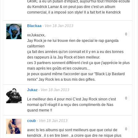
GKMC a eu un putain d'impact, aujour'hui tout l'monde écoute
du Kendrick Lamar & on peut pas dire c'est un album
commercial, il a imposé son style! Il a fait fort le Kendrick
Blackaa
-
Ven 18 Jan 2013
0
xxJukazxx,
Jay Rock je ne lui trouve rien de special le rap gangsta
californien
ça fait des années qu'on connait et il y en a eu des tonnes
des rappeurs à la Jay Rock et bien meilleur.
ces 3 partners sonnent différent c'est ça que j'apprécie le plus
mais après les goûts et les couleurs...
je peux quand même t'accorder que sur "Black Lip Bastard
remix" Jay Rock les a tous mis des gifles.
Jukaz
-
Ven 18 Jan 2013
0
Le meilleur des 4 pour moi C'est Jay Rock sinon c'est
normal qu'il réagit il a reçu des compliments de Nas
quand meme !!
coub
-
Ven 18 Jan 2013
0
avec ts les albums qui sont meilleurs que que celui de
kendrick . il s en tire bien . a croire que dre ne nique plus