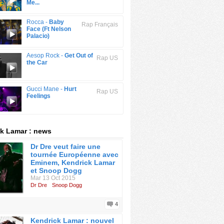
Me...
Rocca -
Baby
Rap Français
Face (Ft Nelson
Palacio)
Aesop Rock -
Get Out of
Rap US
the Car
Gucci Mane -
Hurt
Rap US
Feelings
k Lamar : news
Dr Dre veut faire une
tournée Européenne avec
Eminem, Kendrick Lamar
et Snoop Dogg
Mar 13 Oct 2015
Dr Dre
Snoop Dogg
4
Kendrick Lamar : nouvel