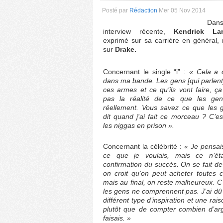
Posté par
Rédaction
Mer 05 Nov 2014
Da
interview récente,
Kendrick La
exprimé sur sa carrière en général,
sur
Drake.
Concernant le single “i” :
« Cela a
dans ma bande. Les gens [qui parlent
ces armes et ce qu’ils vont faire, ça
pas la réalité de ce que les gen
réellement. Vous savez ce que les 
dit quand j'ai fait ce morceau ? C’e
les niggas en prison ».
Concernant la célébrité :
« Je pensai
ce que je voulais, mais ce n’éta
confirmation du succès. On se fait de 
on croit qu’on peut acheter toutes 
mais au final, on reste malheureux. C
les gens ne comprennent pas. J’ai dû
différent type d’inspiration et une rai
plutôt que de compter combien d’ar
faisais. »