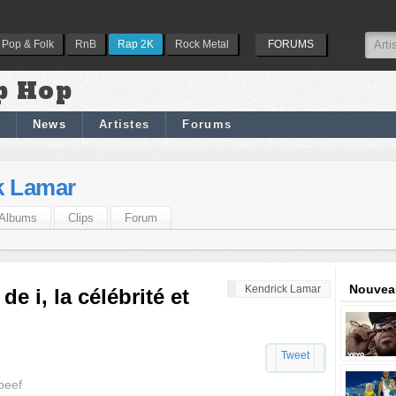
Pop & Folk
RnB
Rap 2K
Rock Metal
FORUMS
p Hop
News
Artistes
Forums
k Lamar
Albums
Clips
Forum
Nouveau
Kendrick Lamar
e i, la célébrité et
Tweet
beef