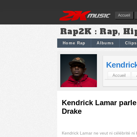
Accueil
Rap2K : Rap, Hi
Home Rap
Albums
Clips
Kendric
Accueil
Kendrick Lamar parle d
Drake
Kendrick Lamar ne veut ni célébrité ni 