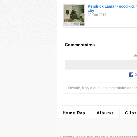
Kendrick Lamar - good kid, 
city
22 Oct 2012
Commentaires
V
Désolé, il n'y a aucun commentaire dans 
Home Rap
Albums
Clips
Copyright 2K14 © 2Kmusic.com™
Tous Droits Réserv