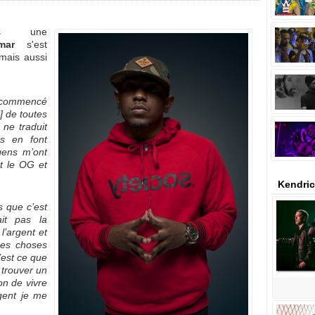
ns une
mar
s'est
 mais aussi
 commencé
] de toutes
 ne traduit
s en font
gens m’ont
st le OG et
Kendric
s que c’est
it pas la
l’argent et
ces choses
’est ce que
 trouver un
son de vivre
gent je me