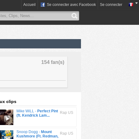
Accueil
Se connecter avec Facebook
Se connecter
154 fan(s)
x clips
Mike WiLL -
Perfect Pint
Rap US
(ft. Kendrick Lam...
Snoop Dogg -
Mount
Rap US
Kushmore (Ft. Redman,