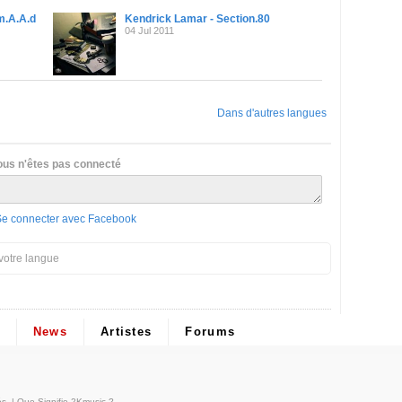
m.A.A.d
Kendrick Lamar - Section.80
04 Jul 2011
Dans d'autres langues
ous n'êtes pas connecté
Se connecter avec Facebook
votre langue
News
Artistes
Forums
és
. |
Que Signifie 2Kmusic ?