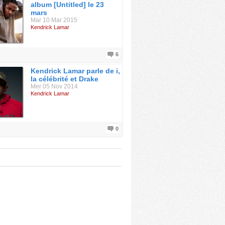
album [Untitled] le 23
mars
Mar 10 Mar 2015
Kendrick Lamar
6
Kendrick Lamar parle de i,
la célébrité et Drake
Mer 05 Nov 2014
Kendrick Lamar
0