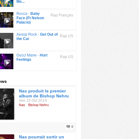
Me...
Rocca -
Baby
Rap Français
Face (Ft Nelson
Palacio)
Aesop Rock -
Get Out of
Rap US
the Car
Gucci Mane -
Hurt
Rap US
Feelings
ews
Nas produit le premier
album de Bishop Nehru
Ven 10 Oct 2014
Nas
Bishop Nehru
0
Nas pourrait sortir un