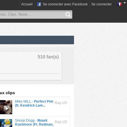
Accueil
Se connecter avec Facebook
Se connecter
510 fan(s)
x clips
Mike WiLL -
Perfect Pint
Rap US
(ft. Kendrick Lam...
Snoop Dogg -
Mount
Rap US
Kushmore (Ft. Redman,