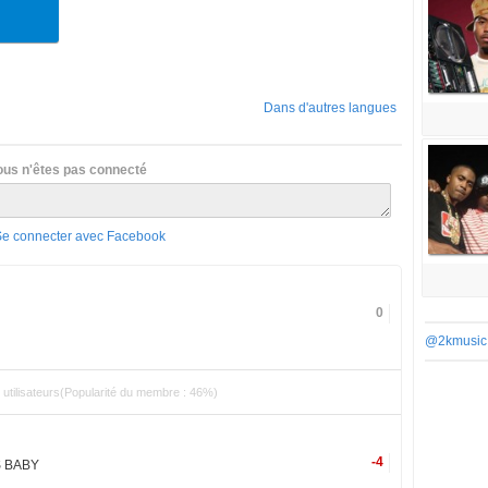
Dans d'autres langues
ous n'êtes pas connecté
Se connecter avec Facebook
0
@2kmusic
utilisateurs(Popularité du membre : 46%)
-4
S BABY