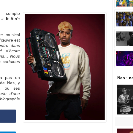
compte
e «
It Ain’t
ste musical
l’œuvre est
ntre dans
é d’écrire
 ans… Nous
s certaines
ra pas un
Nas : n
 de Nas, y
is ou ses
rle d’une
obiographie