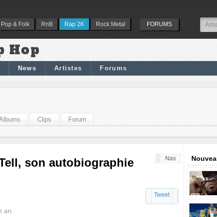
Pop & Folk
RnB
Rap 2K
Rock Metal
FORUMS
p Hop
News
Artistes
Forums
Albums
Clips
Forum
Nouveau
Nas
 Tell, son autobiographie
Tweet
n an