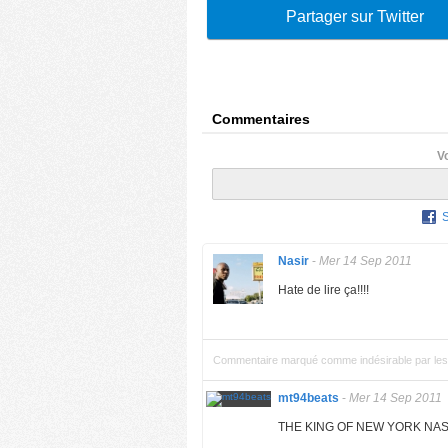
Partager sur Twitter
Commentaires
V
Nasir
-
Mer 14 Sep 2011
Hate de lire ça!!!!
Commentaire marqué comme indésirable par les 
mt94beats
-
Mer 14 Sep 2011
THE KING OF NEW YORK NA