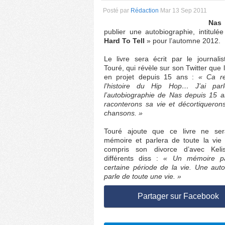
Posté par
Rédaction
Mar 13 Sep 2011
Nas
publier une autobiographie, intitulé
Hard To Tell
» pour l’automne 2012.
Le livre sera écrit par le journali
Touré, qui révèle sur son Twitter que 
en projet depuis 15 ans :
« Ca re
l’histoire du Hip Hop… J’ai parl
l’autobiographie de Nas depuis 15
raconterons sa vie et décortiqueron
chansons. »
Touré ajoute que ce livre ne se
mémoire et parlera de toute la vie
compris son divorce d’avec Kel
différents diss :
« Un mémoire pa
certaine période de la vie. Une aut
parle de toute une vie. »
Partager sur Facebook