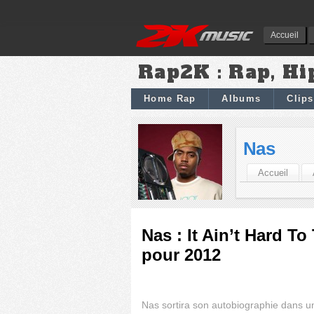
Accueil
Rap2K : Rap, Hi
Home Rap
Albums
Clips
Nas
Accueil
Nas : It Ain’t Hard To
pour 2012
Nas sortira son autobiographie dans u