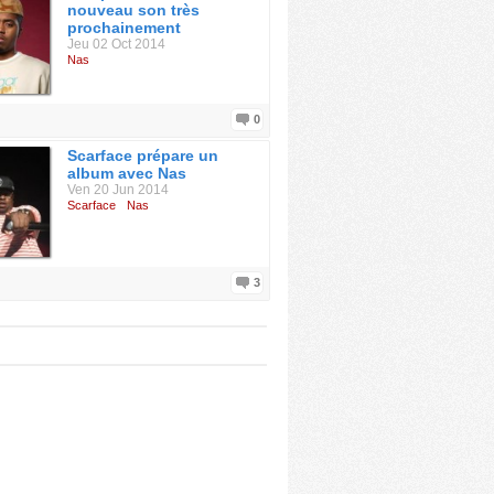
nouveau son très
prochainement
Jeu 02 Oct 2014
Nas
0
Scarface prépare un
album avec Nas
Ven 20 Jun 2014
Scarface
Nas
3