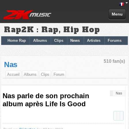
Menu
Rap2K : Rap, Hip Hop
Home Rap
Albums
Clips
News
Artistes
Forums
510 fan(s)
Nas
Accueil
Albums
Clips
Forum
Nas
Nas parle de son prochain
album après Life Is Good