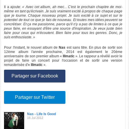
Il a ajoute:
« Avec cet album, ah mec... C'est le prochain chapitre de moi-
même en tant qu'écrivain. Je suis vraiment excité à propos de chaque page
que je tourne. Chaque nouveau projet. Je suis excité à ce sujet et sur le
potentiel de tout ce que je fais de nouveau. Et toutes mes idées peuvent se
concrétiser. Et ça me passionne, parce qu'il n'y a pas de limites à ce que je
peux faire, en essayant d'être une source d'inspiration. Je veux juste bien
faire pour ceux qui m'écoutent. Bien faire pour tous les genres. Donc, je
suis enthousiaste. »
Pour l'instant, le nouvel album de
Nas
est sans titre. En plus de sortir son
12ème album l'année prochaine, 2014 est également le 20ème
anniversaire de son premier album «
Illmatic
». Le rappeur a révélé avoir le
projet de faire un concert pour l'occasion et de sortir une version
remasterisée d'
« Illmatic
».
Partager sur Facebook
Partager sur Twitter
Nas - Life Is Good
16 Jul 2012