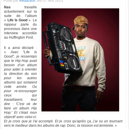
Posté par
Rédaction
Jeu 07 Nov 2013
Nas
travaille
actuellement sur la
suite de l’album
«
Life Is Good
». Le
rappeur parle du
processus dans une
interview accordée
au Huffington Post.
Il a ainsi déclaré :
« Avec "Life Is
Good", je ressentais
que le Hip Hop avait
besoin d’un album
pour aider à orienter
la direction du son
pour les autres
albums qui sortaient
cette année. Ou
pour re-encourager
ceux qui
travaillaient, leur
dire : 'C'est ok de
faire un album Hip
Hop.' Et c'était mon
objectif avec celui-ci.
Et je crois que je l'ai accompli. Et je crois qu'après ça, j’ai vu un tournant
vers le meilleur dans les albums de rap. Donc, la mission est terminée. »