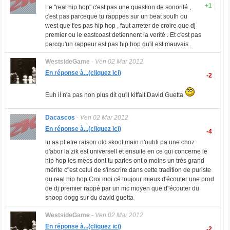
+1
Le "real hip hop" c'est pas une question de sonorité ,
c'est pas parceque tu rapppes sur un beat south ou
west que t'es pas hip hop , faut arreter de croire que dj
premier ou le eastcoast detiennent la verité . Et c'est pas
parcqu'un rappeur est pas hip hop qu'il est mauvais .
WestsideGame
-
Ven 02 Mar 2012
En réponse à...(cliquez ici)
-2
Euh il n'a pas non plus dit qu'il kiffait David Guetta
Dacascos
-
Ven 02 Mar 2012
En réponse à...(cliquez ici)
-4
tu as pt etre raison old skool,main n'oubli pa une choz
d'abor la zik est universell et ensuite en ce qui concerne le
hip hop les mecs dont tu parles ont o moins un très grand
mérite c"est celui de s'inscrire dans cette tradition de puriste
du real hip hop.Croi moi cé toujour mieux d'écouter une prod
de dj premier rappé par un mc moyen que d"écouter du
snoop dogg sur du david guetta
WestsideGame
-
Ven 02 Mar 2012
En réponse à...(cliquez ici)
-2