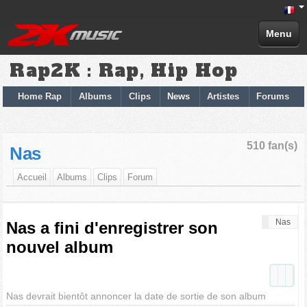
Menu
Rap2K : Rap, Hip Hop
Home Rap
Albums
Clips
News
Artistes
Forums
510 fan(s)
Nas
Accueil
Albums
Clips
Forum
Nas
Nas a fini d'enregistrer son
nouvel album
Nas devrait bientôt annoncer la date de sortie de son album