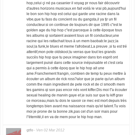
hop,celui çi né pa casanier il voyag pr nous fair découvrir
d'autres horizons musicaux.en fait voilà le vrai pb,aujourd'hui
le bon son hip hop est celui qui garde une racine dans la
vibe,que tu fass du concient ou du gangsta,il ya tjr un fil
conducteur.si on continue de toujours dir que 1995 c"est le
golden age du hip hop c"est parceque à cette époque tous
les albums qi sortaient avaient tous un fil conducteur,une
racine qui les rattachait tous à un mem baobab:le jazz,la
soul,la funk,le blues et meme l'afrobeat.La preuve ,si tu est tré
attentif,mon pote oldskool,tu verras que tout les grands
succès hip hop que tu peux imaginer dans ton esprit ont
largement puisé dans cette source inépuisable et c'est cela
qui a permis à cette époq que le hip hop ait une
ame.Franchement frangin, combien de temp tu peux mettre à
écouter un album de rick ross?alor que je parie qu'un album
comm the main ingredient de pete rock et de cl smooth mem
tes gamins qi son pas encor nés vont kiffer.Dis moi t"a écouter
sexual healing de marvin gaye et je suis sur que tu kiff grav
ce morceau,mais tu dois le savoir ce mec est mort depuis très
longtemps bien avant ma naissance mais qu'el talent.Tu vois
moi je prone de la bonne zik,pas cel d'un soir mais pour
l"éternité,il en va de mem pour le hip hop man.
gtfo
-
Ven 02 Mar 2012