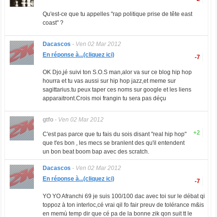
Qu'est-ce que tu appelles "rap politique prise de tête east
coast" ?
Dacascos
-
Ven 02 Mar 2012
En réponse à...(cliquez ici)
-7
OK Djo,jé suivi ton S.O.S man,alor va sur ce blog hip hop
hourra et tu vas aussi sur hip hop jazz,et meme sur
sagittarius.tu peux taper ces noms sur google et les liens
apparaitront.Crois moi frangin tu sera pas déçu
gtfo
-
Ven 02 Mar 2012
+2
C'est pas parce que tu fais du sois disant "real hip hop"
que t'es bon , les mecs se branlent des qu'il entendent
un bon beat boom bap avec des scratch.
Dacascos
-
Ven 02 Mar 2012
En réponse à...(cliquez ici)
-7
YO YO Afranchi 69 je suis 100/100 dac avec toi sur le débat qi
toppoz à ton interloc,cé vrai qil fo fair preuv de tolérance m&is
en memù temp dir que cé pa de la bonne zik qon suit tt le