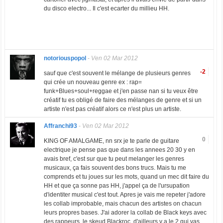
du disco electro... Il c'est ecarter du millieu HH.
notoriouspopol
-
Ven 02 Mar 2012
-2
sauf que c'est souvent le mélange de plusieurs genres
qui crée un nouveau genre ex : rap=
funk+Blues+soul+reggae et j'en passe nan si tu veux être
créatif tu es obligé de faire des mélanges de genre et si un
artiste n'est pas créatif alors ce n'est plus un artiste.
Affranchi93
-
Ven 02 Mar 2012
0
KING OF AMALGAME, nn srx je te parle de guitare
electrique je pense pas que dans les annees 20 30 y en
avais bref, c'est sur que tu peut melanger les genres
musicaux, ça fais souvent des bons trucs. Mais tu me
comprends et tu joues sur les mots, quand un mec dit faire du
HH et que ça sonne pas HH, j'appel ça de l'ursupation
d'identiter musical c'est tout. Apres je vais me repeter j'adore
les collab improbable, mais chacun des artistes on chacun
leurs propres bases. J'ai adorer la collab de Black keys avec
des rappeurs, le skeud Blackroc, d'ailleurs y a le 2 qui vas