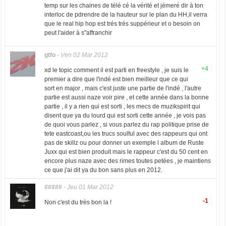
temp sur les chaines de télé cé la vérité et jémeré dir à ton
interloc de pdrendre de la hauteur sur le plan du HH,il verra
que le real hip hop est trés trés suppérieur et o besoin on
peut l'aider à s"affranchir
gtfo
-
Ven 02 Mar 2012
+4
xd le topic comment il est parti en freestyle , je suis le
premier a dire que l'indé est bien meilleur que ce qui
sort en major , mais c'est juste une partie de l'indé , l'autre
partie est aussi naze voir pire , et cette année dans la bonne
partie , il y a rien qui est sorti , les mecs de muzikspirit qui
disent que ya du lourd qui est sorti cette année , je vois pas
de quoi vous parlez , si vous parlez du rap politique prise de
tete eastcoast,ou les trucs soulful avec des rappeurs qui ont
pas de skillz ou pour donner un exemple l album de Ruste
Juxx qui est bien produit mais le rappeur c'est du 50 cent en
encore plus naze avec des rimes toutes petées , je maintiens
ce que j'ai dit ya du bon sans plus en 2012.
#####
-
Jeu 01 Mar 2012
-1
Non c'est du très bon la !