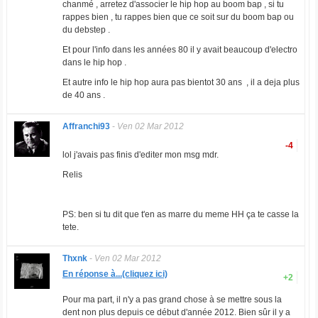
chanmé , arretez d'associer le hip hop au boom bap , si tu
rappes bien , tu rappes bien que ce soit sur du boom bap ou
du debstep .
Et pour l'info dans les années 80 il y avait beaucoup d'electro
dans le hip hop .
Et autre info le hip hop aura pas bientot 30 ans , il a deja plus
de 40 ans .
Affranchi93
-
Ven 02 Mar 2012
-4
lol j'avais pas finis d'editer mon msg mdr.
Relis
PS: ben si tu dit que t'en as marre du meme HH ça te casse la
tete.
Thxnk
-
Ven 02 Mar 2012
En réponse à...(cliquez ici)
+2
Pour ma part, il n'y a pas grand chose à se mettre sous la
dent non plus depuis ce début d'année 2012. Bien sûr il y a