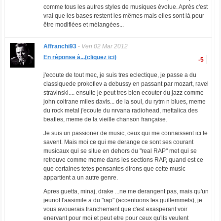
comme tous les autres styles de musiques évolue. Après c'est
vrai que les bases restent les mêmes mais elles sont là pour
être modifiées et mélangées...
Affranchi93
-
Ven 02 Mar 2012
En réponse à...(cliquez ici)
-5
j'ecoute de tout mec, je suis tres eclectique, je passe a du
classiquede prokofiev a debussy en passant par mozart, ravel
stravinski.... ensuite je peut tres bien ecouter du jazz comme
john coltrane miles davis... de la soul, du rytm n blues, meme
du rock metal j'ecoute du nrvana radiohead, mettalica des
beatles, meme de la vieille chanson française.
Je suis un passioner de music, ceux qui me connaissent ici le
savent. Mais moi ce qui me derange ce sont ses courant
musicaux qui se situe en dehors du "real RAP" met qui se
retrouve comme meme dans les sections RAP, quand est ce
que certaines tetes pensantes dirons que cette music
appartient a un autre genre.
Apres guetta, minaj, drake ...ne me derangent pas, mais qu'un
jeunot l'aasimile a du "rap" (accentuons les guillemmets), je
vous avouerais franchement que c'est exasperant voir
enervant pour moi et peut etre pour ceux qu'ils veulent