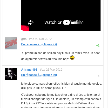
gtfo
-
Ven 02 Mar 2012
En réponse à...(cliquez ici)
+2
tu prend un son de soiljah boy tu fais un remix avec un beat
de dj premier et t'as du "real hip hop".
Affranchi93
-
Ven 02 Mar 2012
En réponse à...(cliquez ici)
0
je te plusoie, mais si on reflechis bien si tout le monde evolue,
d'ici peu le HH ne seras plus R.I.P.
C'est pour cela que je me fais chier a dire si t'es artiste rap et
tu veut changer de style tu le declare, un exemple: tu connais
DJ Spinna ??? lui c'etais un prodos de HH d'ailleur il as
cartoner avec jigmasta, et apres il avais envie de partir dans