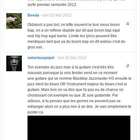
sortir premier semestre 2012.
Beeda
-
Ven 02 Mar 2012
-1
Oldskool a pas tort, on kiffe souvent le bon vieux boom
bap, on a un reflexe stupide qui dit que boom bap egal
real hip hop egal tuerie. Limite les lyrics peuvent être
merdiques tant que ya du boom bap on dit wahou c'est du
gros son.
notoriouspopol
-
Ven 02 Mar 2012
-7
Ton exemple du jazz man à la guitare c'est très très
mauvais parceque tu vois fender vend en ce moment
une guitare qui se nomme Blacktop Jazzmaster HS ensuite le
jazz vient du blues OR l'instrument majeur du blues c'est la
guitare. Mais bon on va dire que t'a pas eu de chance on
choisissant cet exemple vu que JE suis guitariste. Par
ailleurs, si tu penses que les genres ne peuvent pas se
mélanger alors on a plus rien à se dire. Je vais simplement te
poster ca