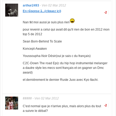
arthur2493
-
Ven 02 Mar 2012
En réponse à...(cliquez ici)
-2
Nan tkt moi aussi je suis plus rien
pour revenir a celui qui avait dit qu'il rien de bon en 2012 mon
top 5 de 2012
Sean Born-Behind To Scale
Koncept-Awaken
Youssoupha-Noir Désir(oui je sais c du français)
C2C-Down The road Ep(c du hip hop instrumental melanger
a dautre style les mecs sont français et on gagner un Dmc
award)
et dernièrement le dernier Ruste Juxx avec Kyo Itachi.
#####
-
Ven 02 Mar 2012
-2
C'est normal que je n'arrive plus, mais alors plus du tout
a suivre le débat?