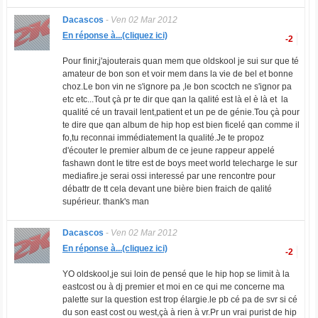
Dacascos
-
Ven 02 Mar 2012
En réponse à...(cliquez ici)
-2
Pour finir,j'ajouterais quan mem que oldskool je sui sur que té
amateur de bon son et voir mem dans la vie de bel et bonne
choz.Le bon vin ne s'ignore pa ,le bon scoctch ne s'ignor pa
etc etc...Tout çà pr te dir que qan la qalité est là el è là et la
qualité cé un travail lent,patient et un pe de génie.Tou çà pour
te dire que qan album de hip hop est bien ficelé qan comme il
fo,tu reconnai immédiatement la qualité.Je te propoz
d'écouter le premier album de ce jeune rappeur appelé
fashawn dont le titre est de boys meet world telecharge le sur
mediafire.je serai ossi interessé par une rencontre pour
débattr de tt cela devant une bière bien fraich de qalité
supérieur. thank's man
Dacascos
-
Ven 02 Mar 2012
En réponse à...(cliquez ici)
-2
YO oldskool,je sui loin de pensé que le hip hop se limit à la
eastcost ou à dj premier et moi en ce qui me concerne ma
palette sur la question est trop élargie.le pb cé pa de svr si cé
du son east cost ou west,çà à rien à vr.Pr un vrai purist de hip