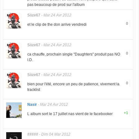
pas beaucoup de prod sur l'album
Söze67
-
Mar 24 Avr 2012
0
et le clip de the don arrive vendredi
Söze67
-
Mar 24 Avr 2012
0
ca chauffe, prochain single "Daughters" produit pas NO
I.D.
Söze67
-
Mar 24 Avr 2012
0
bien pour l'été, encore un peu de patience, vivement la
tracklist
Nasir
-
Mar 24 Avr 2012
+1
L album sort le 17 juillet nas vient de le facebooker
#####
-
Dim 04 Mar 2012