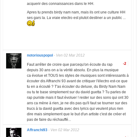
acquerir des connaissances dans le HH.
Apres tu prends birdy nam nam, mais ils ont une culture HH
ses gars la. La vraie electro est plutot destiner a un public ...
notoriouspopol
-
Ven 02 Mar 2012
-2
Faut arrêter de croire que parcequ'on écoute du rap
depuis 30 ans on a la vérité absolu. En plus la musique
ca évolue et TOUS les styles de musiques sont intéressants à
écouter dis Affranchi 93 avant de critiquer l'électro est-ce que
tu en a écouté ? T'as écouter du deluxe, du Birdy Nam Nam
ou tu te base simplement sur du david guetta ? Tu parles de
rap puriste mais il faut évoluer ! rester sur des sons qui ont 30
ans ca mène à rien, je ne dis pas qu'il faut se tourner sur des
trucs à la david guetta avec des lyrics qui veulent plus rien
dire mais simplement que le but d'un artiste c'est de créer et
pas de faire du réchauffé...
Affranchi93
-
Ven 02 Mar 2012