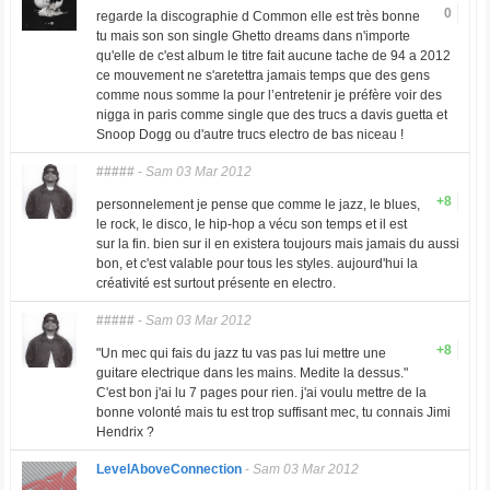
0
regarde la discographie d Common elle est très bonne
tu mais son son single Ghetto dreams dans n'importe
qu'elle de c'est album le titre fait aucune tache de 94 a 2012
ce mouvement ne s'aretettra jamais temps que des gens
comme nous somme la pour l’entretenir je préfère voir des
nigga in paris comme single que des trucs a davis guetta et
Snoop Dogg ou d'autre trucs electro de bas niceau !
#####
-
Sam 03 Mar 2012
+8
personnelement je pense que comme le jazz, le blues,
le rock, le disco, le hip-hop a vécu son temps et il est
sur la fin. bien sur il en existera toujours mais jamais du aussi
bon, et c'est valable pour tous les styles. aujourd'hui la
créativité est surtout présente en electro.
#####
-
Sam 03 Mar 2012
+8
"Un mec qui fais du jazz tu vas pas lui mettre une
guitare electrique dans les mains. Medite la dessus."
C'est bon j'ai lu 7 pages pour rien. j'ai voulu mettre de la
bonne volonté mais tu est trop suffisant mec, tu connais Jimi
Hendrix ?
LevelAboveConnection
-
Sam 03 Mar 2012