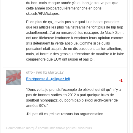
du bon, mais chaque année y'a du bon, je trouve pas que
cette année soit particulièrement riche en bons
skeuds/EP/Mixtapes.
Et en plus de ça, je vois pas sur quoi tu te bases pour dire
que les artistes les plus mainstreams ne font plus de hip hop
actuellement.. J'ai eu remarqué: les rescapés de Muzik Spirit
ont une fâcheuse tendance à exprimer leurs opinion comme
s'ils détenaient la vérité absolue. Comme si ce qu'ils
pensaient était acquis. Je ne dis pas que tu as tort attention,
mais j'ai horreur des gens qui s'exprime de manière à te faire
comprendre que EUX ont raison et pas toi.
gtfo
-
Ven 02 Mar 2012
En réponse à...(cliquez ici)
-1
"Donc voila je prends l'exemple de olskool qui dit qu'il n'y a
pas de bonnes sorties en 2012 a part quelque trucs de
soulfoul hiphopjazz, ou boom bap olskool archi-carrer de
années 90's."
J'ai pas dit ca ,relis et ressors ton argumentation.
Commentaire marqué comme indésirable par les utilisateurs