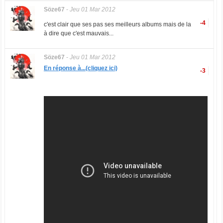
Söze67
-
Jeu 01 Mar 2012
-4
c'est clair que ses pas ses meilleurs albums mais de la
à dire que c'est mauvais...
Söze67
-
Jeu 01 Mar 2012
En réponse à...(cliquez ici)
-3