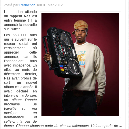
Posté par
Rédaction
Jeu 01 Mar 2012
L’album tant attendu
du rappeur
Nas
est
enfin terminé ! Il a
annoncé la nouvelle
sur Twitter.
Les 553 000 fans
qui le suivent sur le
réseau social ont
certainement dû
apprécier cette
annonce, car ils
l’attendaient tous
avec impatience. En
effet, au mois de
décembre dernier,
Nas avait promis de
sortir un nouvel
album cette année. Il
avait déclaré en
interview :
« Je sors
un album l’année
prochaine. Je
travaille sur ma
musique en
permanence et
celle-ci n’a pas de
thème. Chaque chanson parle de choses différentes. L'album parle de la