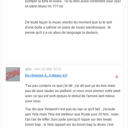
pomper la funk et ouais. Toi tu dois aussi confondre soul Jazz
et rytmn blues nn ??? lol
De toute façon la music electro du moment que tu te sert
d'une boite a rythme on parle de music electronique. Je
pense qu'il y a un abus de language la dedans.
gtfo
-
Ven 02 Mar 2012
En réponse à...(cliquez ici)
-1
T'as pas compris ce que j'ai dit , j'ai dit que ya du bon mais
pas de quoi sauter au plafond ,si vous vous prenez votre pied
avec ce qui est sorti depuis le debut de l'annee tant mieux
pour vous .
Tuu dis que Yelawolf c'est pas du rap ce qu'il fait , j'ecoute
pas Yela mais Yela est meilleur que Ruste juxx 20 fois , mais
t'as l'air de kiffer Juxx juste parcqu'il rappe sur des beats
boom bap , si Yela rappait sur du boom bap tu dirais c'est