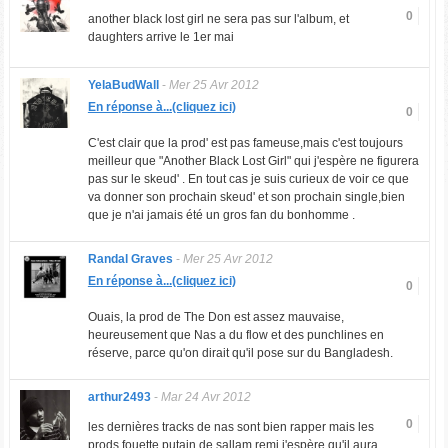
0
another black lost girl ne sera pas sur l'album, et
daughters arrive le 1er mai
YelaBudWall
-
Mer 25 Avr 2012
En réponse à...(cliquez ici)
0
C'est clair que la prod' est pas fameuse,mais c'est toujours
meilleur que "Another Black Lost Girl" qui j'espère ne figurera
pas sur le skeud' . En tout cas je suis curieux de voir ce que
va donner son prochain skeud' et son prochain single,bien
que je n'ai jamais été un gros fan du bonhomme .
Randal Graves
-
Mer 25 Avr 2012
En réponse à...(cliquez ici)
0
Ouais, la prod de The Don est assez mauvaise,
heureusement que Nas a du flow et des punchlines en
réserve, parce qu'on dirait qu'il pose sur du Bangladesh.
arthur2493
-
Mar 24 Avr 2012
0
les dernières tracks de nas sont bien rapper mais les
prods fouette putain de sallam remi j'espère qu'il aura