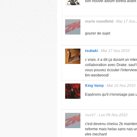
son nouvel album sortira avant 
marlo standfield
-
Mar 17 Aou
gourer de sujet
tsubaki
-
Mar 17 Aou 2010
c vrais..il a dit ça durant un i
collaboration avec Drake..sauf k'i
vous pouvez écouter l'interview
tim-westwood/
King Vamp
-
Mar 10 Aou 2010
Espèrons qu'il n'envisage pas 
nas67
-
Lun 09 Aou 2010
c'est devenu chelou 2k mainten
reforme mais helas sans nas u
etre mechant