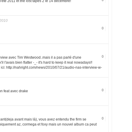
0
l'été 2011 et the lost tapes 2 le 14 decembre!
 2010
0
0
nterview avec Tim Westwood..mais il a pas parlé d'une
l l'avais bien flatter -_- it's hard to keep it real nowadays!!
 ici: http://nahright.com/news/2010/07/21/audio-nas-interview-w-
0
un feat avec drake
0
ant(deja avant mais là), vous avez entendu the firm se
niquement az, cormega et foxy mais un nouvel album ca peut