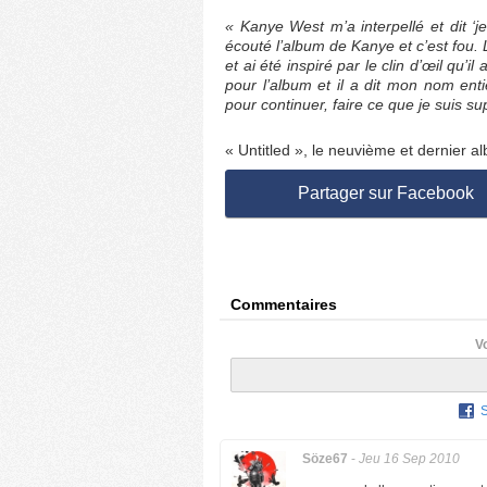
« Kanye West m’a interpellé et dit ‘
écouté l’album de Kanye et c’est fou.
et ai été inspiré par le clin d’œil qu’i
pour l’album et il a dit mon nom ent
pour continuer, faire ce que je suis su
« Untitled », le neuvième et dernier al
Partager sur Facebook
Commentaires
V
Söze67
-
Jeu 16 Sep 2010