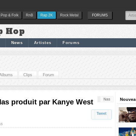
Pop & Folk
RnB
Rap 2K
Rock Metal
FORUMS
p Hop
News
Artistes
Forums
Albums
Clips
Forum
Nouveau
Nas
as produit par Kanye West
Tweet
as