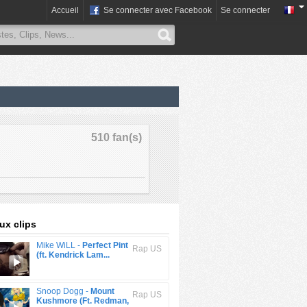
Accueil
Se connecter avec Facebook
Se connecter
510 fan(s)
x clips
Mike WiLL -
Perfect Pint
Rap US
(ft. Kendrick Lam...
Snoop Dogg -
Mount
Rap US
Kushmore (Ft. Redman,