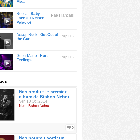
Me...
Rocca -
Baby
Rap Français
Face (Ft Nelson
Palacio)
Aesop Rock -
Get Out of
Rap US
the Car
Gucci Mane -
Hurt
Rap US
Feelings
ews
Nas produit le premier
album de Bishop Nehru
Ven 10 Oct 2014
Nas
Bishop Nehru
0
Nas pourrait sortir un