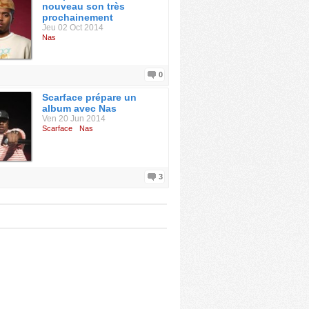
nouveau son très
prochainement
Jeu 02 Oct 2014
Nas
0
Scarface prépare un
album avec Nas
Ven 20 Jun 2014
Scarface
Nas
3