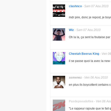
clashnco
-
Sam 07 Aou 2010
mdr pire, donc je repost, je boy
Wiz
-
Sam 07 Aou 2010
Oh la la, ça sent la foutaise par 
Cheetah Beerus King
-
Ven 06
il se passe quoi la avec la new
asmenez
-
Ven 06 Aou 2010
en plus ils boycottent certains 
Pasdepseudofixe
-
Ven 06 Ao
"Le rappeur rajoute que le fait q