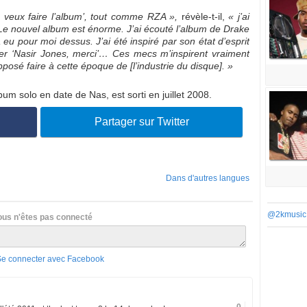
je veux faire l’album’, tout comme RZA »,
révèle-t-il,
« j’ai
 Le nouvel album est énorme. J’ai écouté l’album de Drake
l a eu pour moi dessus. J’ai été inspiré par son état d’esprit
ier ‘Nasir Jones, merci’… Ces mecs m’inspirent vraiment
pposé faire à cette époque de [l’industrie du disque]. »
bum solo en date de Nas, est sorti en juillet 2008.
Partager sur Twitter
Dans d'autres langues
@2kmusic
ous n'êtes pas connecté
Se connecter avec Facebook