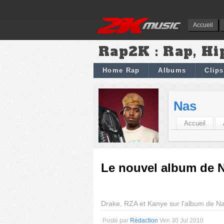
Accueil
Rap2K : Rap, Hi
Home Rap
Albums
Clips
Nas
Accueil
Le nouvel album de N
Drake, RZA et Kanye sur l'album de N
Posté par
Rédaction
Ven 30 Jul 2010