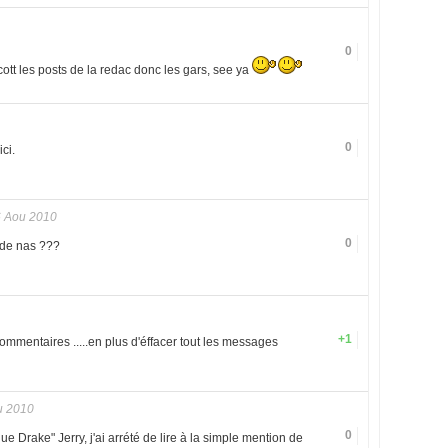
0
cott les posts de la redac donc les gars, see ya
0
ici.
 Aou 2010
0
 de nas ???
+1
commentaires .....en plus d'éffacer tout les messages
u 2010
0
ue Drake" Jerry, j'ai arrété de lire à la simple mention de